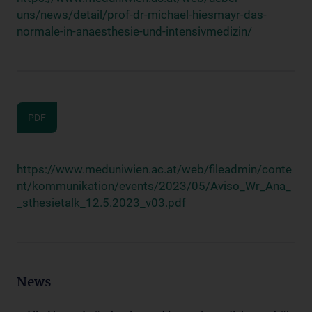
uns/news/detail/prof-dr-michael-hiesmayr-das-
normale-in-anaesthesie-und-intensivmedizin/
PDF
https://www.meduniwien.ac.at/web/fileadmin/conte
nt/kommunikation/events/2023/05/Aviso_Wr_Ana_
_sthesietalk_12.5.2023_v03.pdf
News