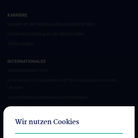
KARRIERE
Karriere an der Medizinischen Universität Wien
Karriereentwicklung an der MedUni Wien
Offene Stellen
INTERNATIONALES
Internationales Profil
Information für Studierende mit Flüchtlingsstatus aus der
Ukraine
Universitätskooperationen und Netzwerke
Internationale Kooperationen
Adjunct Professorships
Wir nutzen Cookies
Student & Staff Exchange
Das KPJ der MedUni Wien