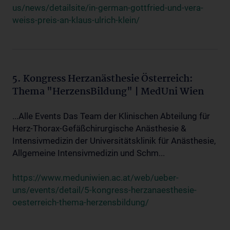
us/news/detailsite/in-german-gottfried-und-vera-
weiss-preis-an-klaus-ulrich-klein/
5. Kongress Herzanästhesie Österreich:
Thema "HerzensBildung" | MedUni Wien
...Alle Events Das Team der Klinischen Abteilung für
Herz-Thorax-Gefäßchirurgische Anästhesie &
Intensivmedizin der Universitätsklinik für Anästhesie,
Allgemeine Intensivmedizin und Schm...
https://www.meduniwien.ac.at/web/ueber-
uns/events/detail/5-kongress-herzanaesthesie-
oesterreich-thema-herzensbildung/