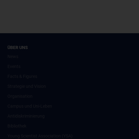
ÜBER UNS
News
Events
Facts & Figures
Strategie und Vision
Organisation
Campus und Uni-Leben
Antidiskriminierung
Bibliothek
Young Scientist Association (YSA)