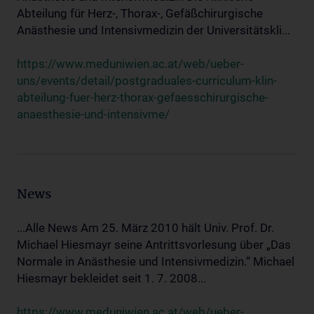
Abteilung für Herz-, Thorax-, Gefäßchirurgische
Anästhesie und Intensivmedizin der Universitätskli...
https://www.meduniwien.ac.at/web/ueber-
uns/events/detail/postgraduales-curriculum-klin-
abteilung-fuer-herz-thorax-gefaesschirurgische-
anaesthesie-und-intensivme/
News
...Alle News Am 25. März 2010 hält Univ. Prof. Dr.
Michael Hiesmayr seine Antrittsvorlesung über „Das
Normale in Anästhesie und Intensivmedizin.“ Michael
Hiesmayr bekleidet seit 1. 7. 2008...
https://www.meduniwien.ac.at/web/ueber-