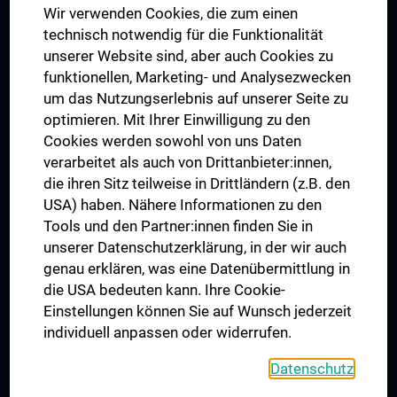
Wir verwenden Cookies, die zum einen
Graduiertentraining
technisch notwendig für die Funktionalität
Dual Career
unserer Website sind, aber auch Cookies zu
funktionellen, Marketing- und Analysezwecken
Trusted Reseach - Research Security - Foreign Interference
um das Nutzungserlebnis auf unserer Seite zu
UNESCO Lehrstuhl für Bioethik
optimieren. Mit Ihrer Einwilligung zu den
MUVI
Cookies werden sowohl von uns Daten
verarbeitet als auch von Drittanbieter:innen,
die ihren Sitz teilweise in Drittländern (z.B. den
USA) haben. Nähere Informationen zu den
Folgen Sie uns auf
Tools und den Partner:innen finden Sie in
unserer Datenschutzerklärung, in der wir auch
genau erklären, was eine Datenübermittlung in
die USA bedeuten kann. Ihre Cookie-
Einstellungen können Sie auf Wunsch jederzeit
individuell anpassen oder widerrufen.
PRESSE
JOBS
Datenschutz
MEDUNI SHOP