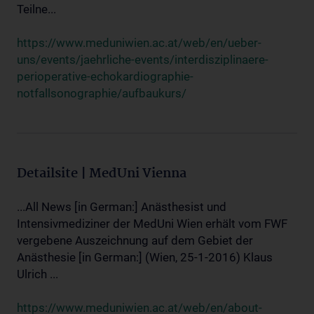
Teilne...
https://www.meduniwien.ac.at/web/en/ueber-
uns/events/jaehrliche-events/interdisziplinaere-
perioperative-echokardiographie-
notfallsonographie/aufbaukurs/
Detailsite | MedUni Vienna
...All News [in German:] Anästhesist und
Intensivmediziner der MedUni Wien erhält vom FWF
vergebene Auszeichnung auf dem Gebiet der
Anästhesie [in German:] (Wien, 25-1-2016) Klaus
Ulrich ...
https://www.meduniwien.ac.at/web/en/about-