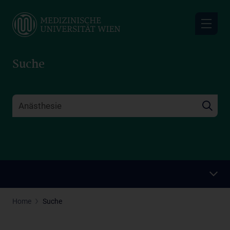
Skip
to
main
content
Suche
Home
Suche