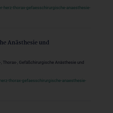
r-herz-thorax-gefaesschirurgische-anaesthesie-
che Anästhesie und
z-, Thorax-, Gefäßchirurgische Anästhesie und
herz-thorax-gefaesschirurgische-anaesthesie-