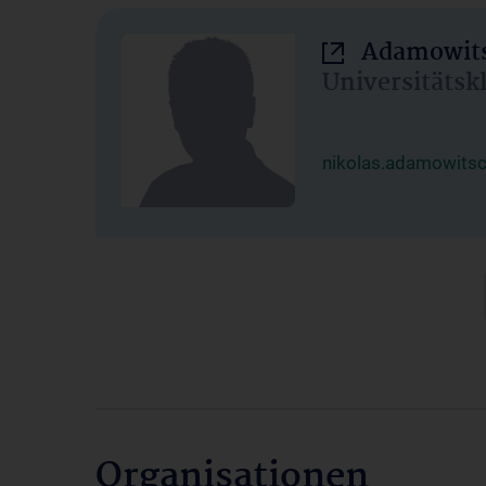
Adamowits
Universitätsk
nikolas.adamowits
Organisationen