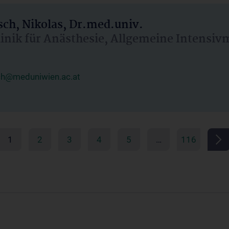
ch, Nikolas, Dr.med.univ.
linik für Anästhesie, Allgemeine Intensi
ch@meduniwien.ac.at
1
2
3
4
5
…
116