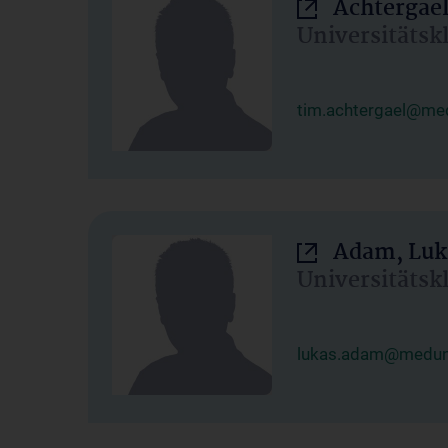
Achtergael
Universitätsk
tim.achtergael@med
Adam, Luk
Universitätsk
lukas.adam@meduni