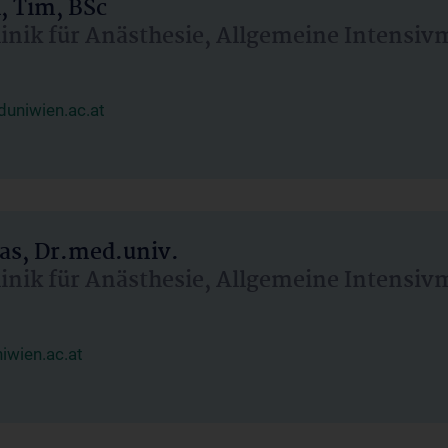
, Tim, BSc
linik für Anästhesie, Allgemeine Intensi
uniwien.ac.at
as, Dr.med.univ.
linik für Anästhesie, Allgemeine Intensi
wien.ac.at