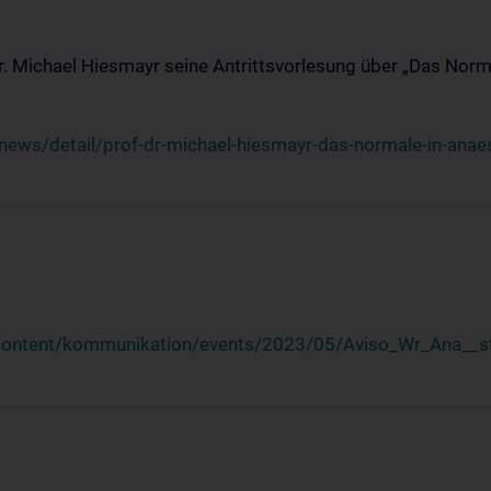
Dr. Michael Hiesmayr seine Antrittsvorlesung über „Das Norm
ews/detail/prof-dr-michael-hiesmayr-das-normale-in-anaes
/content/kommunikation/events/2023/05/Aviso_Wr_Ana__st