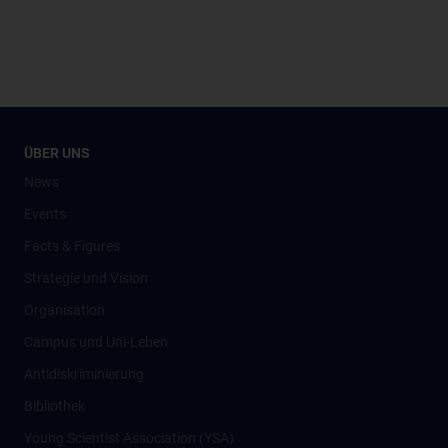
ÜBER UNS
News
Events
Facts & Figures
Strategie und Vision
Organisation
Campus und Uni-Leben
Antidiskriminierung
Bibliothek
Young Scientist Association (YSA)