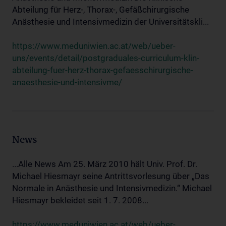
Abteilung für Herz-, Thorax-, Gefäßchirurgische
Anästhesie und Intensivmedizin der Universitätskli...
https://www.meduniwien.ac.at/web/ueber-
uns/events/detail/postgraduales-curriculum-klin-
abteilung-fuer-herz-thorax-gefaesschirurgische-
anaesthesie-und-intensivme/
News
...Alle News Am 25. März 2010 hält Univ. Prof. Dr.
Michael Hiesmayr seine Antrittsvorlesung über „Das
Normale in Anästhesie und Intensivmedizin.“ Michael
Hiesmayr bekleidet seit 1. 7. 2008...
https://www.meduniwien.ac.at/web/ueber-