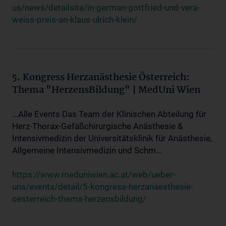
us/news/detailsite/in-german-gottfried-und-vera-
weiss-preis-an-klaus-ulrich-klein/
5. Kongress Herzanästhesie Österreich:
Thema "HerzensBildung" | MedUni Wien
...Alle Events Das Team der Klinischen Abteilung für
Herz-Thorax-Gefäßchirurgische Anästhesie &
Intensivmedizin der Universitätsklinik für Anästhesie,
Allgemeine Intensivmedizin und Schm...
https://www.meduniwien.ac.at/web/ueber-
uns/events/detail/5-kongress-herzanaesthesie-
oesterreich-thema-herzensbildung/