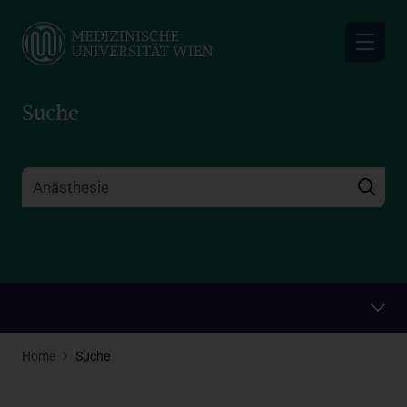
Skip
to
main
content
Suche
Home
Suche