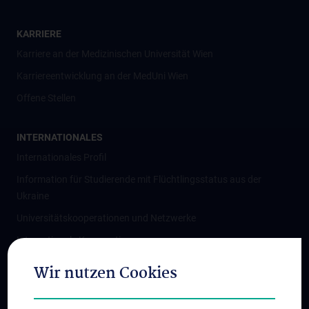
KARRIERE
Karriere an der Medizinischen Universität Wien
Karriereentwicklung an der MedUni Wien
Offene Stellen
INTERNATIONALES
Internationales Profil
Information für Studierende mit Flüchtlingsstatus aus der
Ukraine
Universitätskooperationen und Netzwerke
Internationale Kooperationen
Adjunct Professorships
Wir nutzen Cookies
Student & Staff Exchange
Das KPJ der MedUni Wien