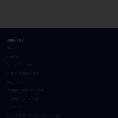
ÜBER UNS
News
Events
Facts & Figures
Strategie und Vision
Organisation
Campus und Uni-Leben
Antidiskriminierung
Bibliothek
Young Scientist Association (YSA)