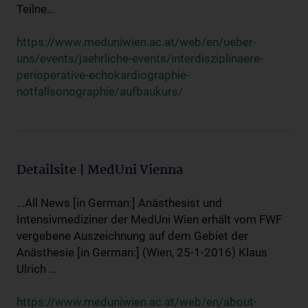
Teilne...
https://www.meduniwien.ac.at/web/en/ueber-
uns/events/jaehrliche-events/interdisziplinaere-
perioperative-echokardiographie-
notfallsonographie/aufbaukurs/
Detailsite | MedUni Vienna
...All News [in German:] Anästhesist und
Intensivmediziner der MedUni Wien erhält vom FWF
vergebene Auszeichnung auf dem Gebiet der
Anästhesie [in German:] (Wien, 25-1-2016) Klaus
Ulrich ...
https://www.meduniwien.ac.at/web/en/about-