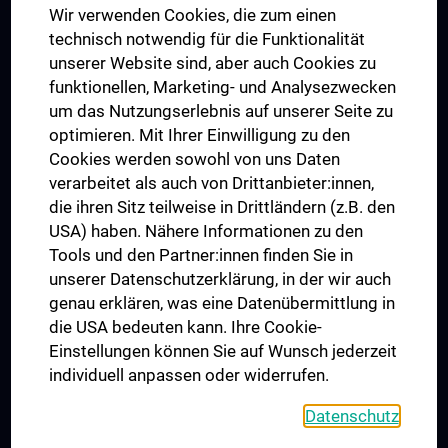
Wir verwenden Cookies, die zum einen
Graduiertentraining
technisch notwendig für die Funktionalität
Dual Career
unserer Website sind, aber auch Cookies zu
funktionellen, Marketing- und Analysezwecken
Trusted Reseach - Research Security - Foreign Interference
um das Nutzungserlebnis auf unserer Seite zu
UNESCO Lehrstuhl für Bioethik
optimieren. Mit Ihrer Einwilligung zu den
MUVI
Cookies werden sowohl von uns Daten
verarbeitet als auch von Drittanbieter:innen,
die ihren Sitz teilweise in Drittländern (z.B. den
USA) haben. Nähere Informationen zu den
Folgen Sie uns auf
Tools und den Partner:innen finden Sie in
unserer Datenschutzerklärung, in der wir auch
genau erklären, was eine Datenübermittlung in
die USA bedeuten kann. Ihre Cookie-
Einstellungen können Sie auf Wunsch jederzeit
individuell anpassen oder widerrufen.
PRESSE
JOBS
Datenschutz
MEDUNI SHOP