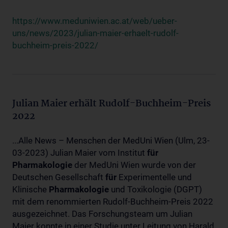
https://www.meduniwien.ac.at/web/ueber-
uns/news/2023/julian-maier-erhaelt-rudolf-
buchheim-preis-2022/
Julian Maier erhält Rudolf-Buchheim-Preis
2022
...Alle News – Menschen der MedUni Wien (Ulm, 23-
03-2023) Julian Maier vom Institut
für
Pharmakologie
der MedUni Wien wurde von der
Deutschen Gesellschaft
für
Experimentelle und
Klinische
Pharmakologie
und Toxikologie (DGPT)
mit dem renommierten Rudolf-Buchheim-Preis 2022
ausgezeichnet. Das Forschungsteam um Julian
Maier konnte in einer Studie unter Leitung von Harald