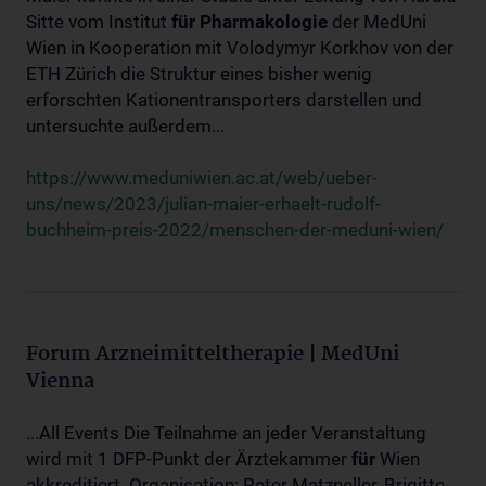
Sitte vom Institut
für
Pharmakologie
der MedUni
Wien in Kooperation mit Volodymyr Korkhov von der
ETH Zürich die Struktur eines bisher wenig
erforschten Kationentransporters darstellen und
untersuchte außerdem...
https://www.meduniwien.ac.at/web/ueber-
uns/news/2023/julian-maier-erhaelt-rudolf-
buchheim-preis-2022/menschen-der-meduni-wien/
Forum Arzneimitteltherapie | MedUni
Vienna
...All Events Die Teilnahme an jeder Veranstaltung
wird mit 1 DFP-Punkt der Ärztekammer
für
Wien
akkreditiert. Organisation: Peter Matzneller, Brigitte