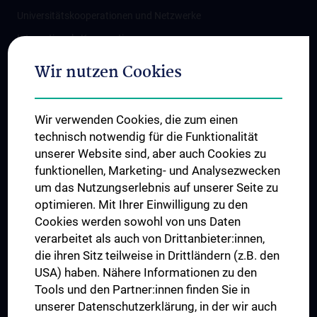
Universitätskooperationen und Netzwerke
Internationale Kooperationen
Adjunct Professorships
Wir nutzen Cookies
Student & Staff Exchange
Das KPJ der MedUni Wien
Wir verwenden Cookies, die zum einen
Graduiertentraining
technisch notwendig für die Funktionalität
Dual Career
unserer Website sind, aber auch Cookies zu
funktionellen, Marketing- und Analysezwecken
Trusted Reseach - Research Security - Foreign Interference
um das Nutzungserlebnis auf unserer Seite zu
UNESCO Lehrstuhl für Bioethik
optimieren. Mit Ihrer Einwilligung zu den
MUVI
Cookies werden sowohl von uns Daten
verarbeitet als auch von Drittanbieter:innen,
die ihren Sitz teilweise in Drittländern (z.B. den
USA) haben. Nähere Informationen zu den
Folgen Sie uns auf
Tools und den Partner:innen finden Sie in
unserer Datenschutzerklärung, in der wir auch