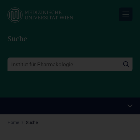
Skip
to
main
content
Suche
Home
Suche