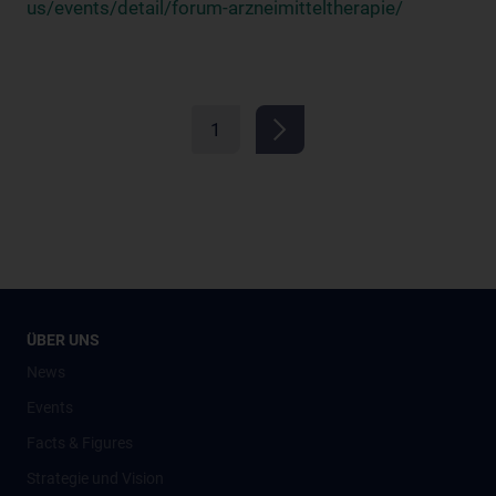
us/events/detail/forum-arzneimitteltherapie/
1
ÜBER UNS
News
Events
Facts & Figures
Strategie und Vision