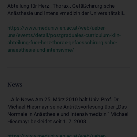
Abteilung für Herz-, Thorax-, Gefäßchirurgische
Anästhesie und Intensivmedizin der Universitätskli...
https://www.meduniwien.ac.at/web/ueber-
uns/events/detail/postgraduales-curriculum-klin-
abteilung-fuer-herz-thorax-gefaesschirurgische-
anaesthesie-und-intensivme/
News
...Alle News Am 25. März 2010 hält Univ. Prof. Dr.
Michael Hiesmayr seine Antrittsvorlesung über „Das
Normale in Anästhesie und Intensivmedizin.“ Michael
Hiesmayr bekleidet seit 1. 7. 2008...
https://www.meduniwien.ac.at/web/ueber-