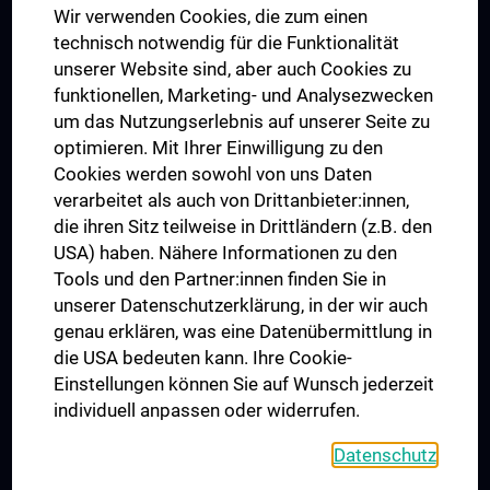
Wir verwenden Cookies, die zum einen
Graduiertentraining
technisch notwendig für die Funktionalität
Dual Career
unserer Website sind, aber auch Cookies zu
funktionellen, Marketing- und Analysezwecken
Trusted Reseach - Research Security - Foreign Interference
um das Nutzungserlebnis auf unserer Seite zu
UNESCO Lehrstuhl für Bioethik
optimieren. Mit Ihrer Einwilligung zu den
MUVI
Cookies werden sowohl von uns Daten
verarbeitet als auch von Drittanbieter:innen,
die ihren Sitz teilweise in Drittländern (z.B. den
USA) haben. Nähere Informationen zu den
Folgen Sie uns auf
Tools und den Partner:innen finden Sie in
unserer Datenschutzerklärung, in der wir auch
genau erklären, was eine Datenübermittlung in
die USA bedeuten kann. Ihre Cookie-
Einstellungen können Sie auf Wunsch jederzeit
individuell anpassen oder widerrufen.
PRESSE
JOBS
Datenschutz
MEDUNI SHOP