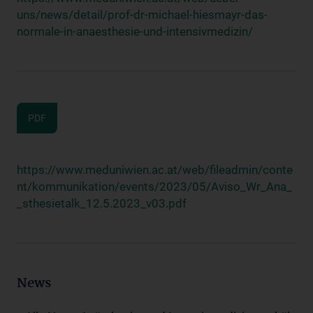
uns/news/detail/prof-dr-michael-hiesmayr-das-
normale-in-anaesthesie-und-intensivmedizin/
PDF
https://www.meduniwien.ac.at/web/fileadmin/conte
nt/kommunikation/events/2023/05/Aviso_Wr_Ana_
_sthesietalk_12.5.2023_v03.pdf
News