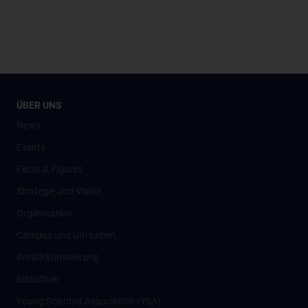
ÜBER UNS
News
Events
Facts & Figures
Strategie und Vision
Organisation
Campus und Uni-Leben
Antidiskriminierung
Bibliothek
Young Scientist Association (YSA)