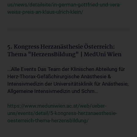
us/news/detailsite/in-german-gottfried-und-vera-
weiss-preis-an-klaus-ulrich-klein/
5. Kongress Herzanästhesie Österreich:
Thema "HerzensBildung" | MedUni Wien
...Alle Events Das Team der Klinischen Abteilung für
Herz-Thorax-Gefäßchirurgische Anästhesie &
Intensivmedizin der Universitätsklinik für Anästhesie,
Allgemeine Intensivmedizin und Schm...
https://www.meduniwien.ac.at/web/ueber-
uns/events/detail/5-kongress-herzanaesthesie-
oesterreich-thema-herzensbildung/