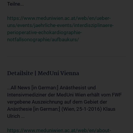
Teilne...
https://www.meduniwien.ac.at/web/en/ueber-
uns/events/jaehrliche-events/interdisziplinaere-
perioperative-echokardiographie-
notfallsonographie/aufbaukurs/
Detailsite | MedUni Vienna
...All News [in German:] Anästhesist und
Intensivmediziner der MedUni Wien erhält vom FWF
vergebene Auszeichnung auf dem Gebiet der
Anästhesie [in German:] (Wien, 25-1-2016) Klaus
Ulrich ...
https://www.meduniwien.ac.at/web/en/about-