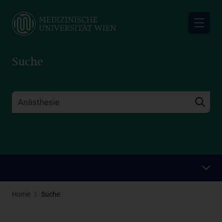
Skip
to
main
content
Suche
Home
Suche