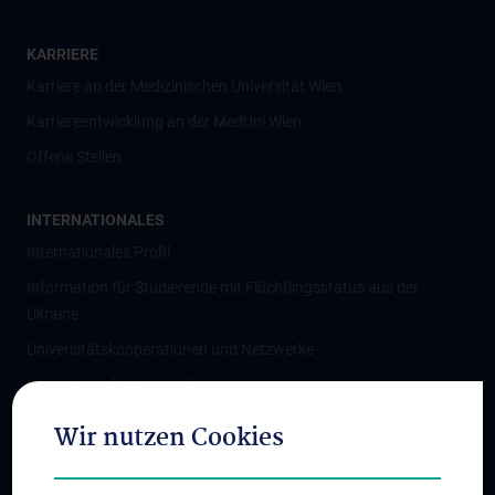
KARRIERE
Karriere an der Medizinischen Universität Wien
Karriereentwicklung an der MedUni Wien
Offene Stellen
INTERNATIONALES
Internationales Profil
Information für Studierende mit Flüchtlingsstatus aus der
Ukraine
Universitätskooperationen und Netzwerke
Internationale Kooperationen
Adjunct Professorships
Wir nutzen Cookies
Student & Staff Exchange
Das KPJ der MedUni Wien