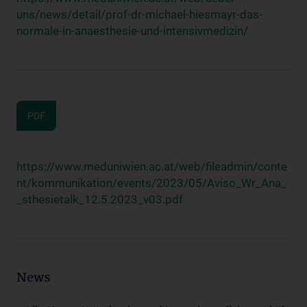
uns/news/detail/prof-dr-michael-hiesmayr-das-
normale-in-anaesthesie-und-intensivmedizin/
PDF
https://www.meduniwien.ac.at/web/fileadmin/conte
nt/kommunikation/events/2023/05/Aviso_Wr_Ana_
_sthesietalk_12.5.2023_v03.pdf
News