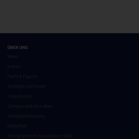
ÜBER UNS
News
Events
Facts & Figures
Strategie und Vision
Organisation
Campus und Uni-Leben
Antidiskriminierung
Bibliothek
Young Scientist Association (YSA)