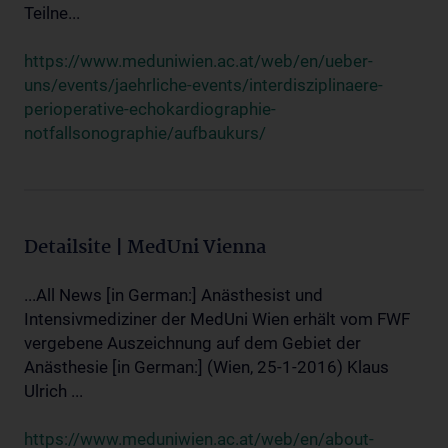
Teilne...
https://www.meduniwien.ac.at/web/en/ueber-
uns/events/jaehrliche-events/interdisziplinaere-
perioperative-echokardiographie-
notfallsonographie/aufbaukurs/
Detailsite | MedUni Vienna
...All News [in German:] Anästhesist und
Intensivmediziner der MedUni Wien erhält vom FWF
vergebene Auszeichnung auf dem Gebiet der
Anästhesie [in German:] (Wien, 25-1-2016) Klaus
Ulrich ...
https://www.meduniwien.ac.at/web/en/about-