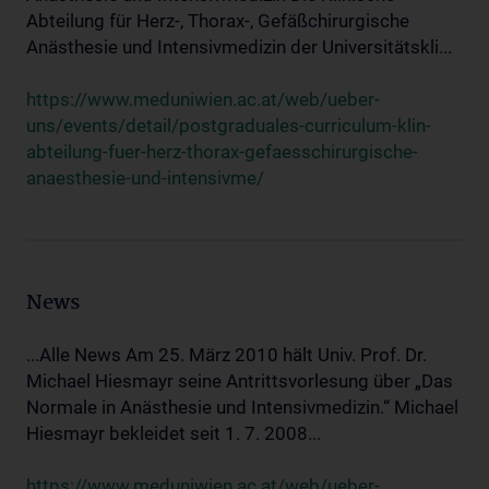
Abteilung für Herz-, Thorax-, Gefäßchirurgische
Anästhesie und Intensivmedizin der Universitätskli...
https://www.meduniwien.ac.at/web/ueber-
uns/events/detail/postgraduales-curriculum-klin-
abteilung-fuer-herz-thorax-gefaesschirurgische-
anaesthesie-und-intensivme/
News
...Alle News Am 25. März 2010 hält Univ. Prof. Dr.
Michael Hiesmayr seine Antrittsvorlesung über „Das
Normale in Anästhesie und Intensivmedizin.“ Michael
Hiesmayr bekleidet seit 1. 7. 2008...
https://www.meduniwien.ac.at/web/ueber-