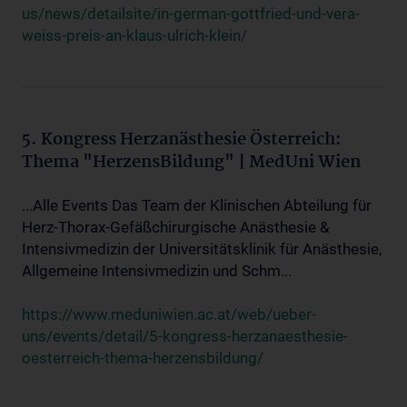
us/news/detailsite/in-german-gottfried-und-vera-
weiss-preis-an-klaus-ulrich-klein/
5. Kongress Herzanästhesie Österreich:
Thema "HerzensBildung" | MedUni Wien
...Alle Events Das Team der Klinischen Abteilung für
Herz-Thorax-Gefäßchirurgische Anästhesie &
Intensivmedizin der Universitätsklinik für Anästhesie,
Allgemeine Intensivmedizin und Schm...
https://www.meduniwien.ac.at/web/ueber-
uns/events/detail/5-kongress-herzanaesthesie-
oesterreich-thema-herzensbildung/