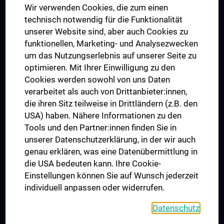
Wir verwenden Cookies, die zum einen
Graduiertentraining
technisch notwendig für die Funktionalität
Dual Career
unserer Website sind, aber auch Cookies zu
funktionellen, Marketing- und Analysezwecken
Trusted Reseach - Research Security - Foreign Interference
um das Nutzungserlebnis auf unserer Seite zu
UNESCO Lehrstuhl für Bioethik
optimieren. Mit Ihrer Einwilligung zu den
MUVI
Cookies werden sowohl von uns Daten
verarbeitet als auch von Drittanbieter:innen,
die ihren Sitz teilweise in Drittländern (z.B. den
USA) haben. Nähere Informationen zu den
Folgen Sie uns auf
Tools und den Partner:innen finden Sie in
unserer Datenschutzerklärung, in der wir auch
genau erklären, was eine Datenübermittlung in
die USA bedeuten kann. Ihre Cookie-
Einstellungen können Sie auf Wunsch jederzeit
individuell anpassen oder widerrufen.
PRESSE
JOBS
Datenschutz
MEDUNI SHOP