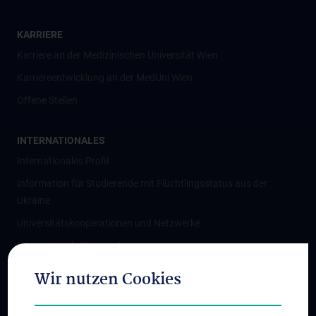
KARRIERE
Karriere an der Medizinischen Universität Wien
Karriereentwicklung an der MedUni Wien
Offene Stellen
INTERNATIONALES
Internationales Profil
Information für Studierende mit Flüchtlingsstatus aus der
Ukraine
Universitätskooperationen und Netzwerke
Internationale Kooperationen
Adjunct Professorships
Wir nutzen Cookies
Student & Staff Exchange
Das KPJ der MedUni Wien