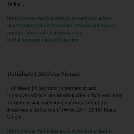
Teilne...
https://www.meduniwien.ac.at/web/en/ueber-
uns/events/jaehrliche-events/interdisziplinaere-
perioperative-echokardiographie-
notfallsonographie/aufbaukurs/
Detailsite | MedUni Vienna
...All News [in German:] Anästhesist und
Intensivmediziner der MedUni Wien erhält vom FWF
vergebene Auszeichnung auf dem Gebiet der
Anästhesie [in German:] (Wien, 25-1-2016) Klaus
Ulrich ...
https://www.meduniwien.ac.at/web/en/about-