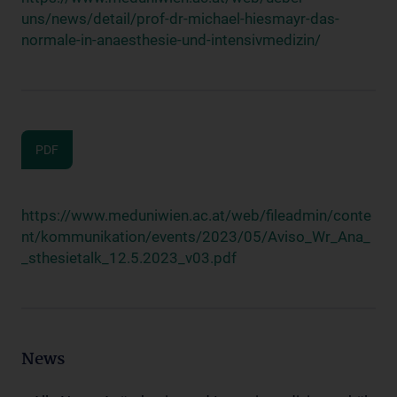
uns/news/detail/prof-dr-michael-hiesmayr-das-
normale-in-anaesthesie-und-intensivmedizin/
PDF
https://www.meduniwien.ac.at/web/fileadmin/conte
nt/kommunikation/events/2023/05/Aviso_Wr_Ana_
_sthesietalk_12.5.2023_v03.pdf
News