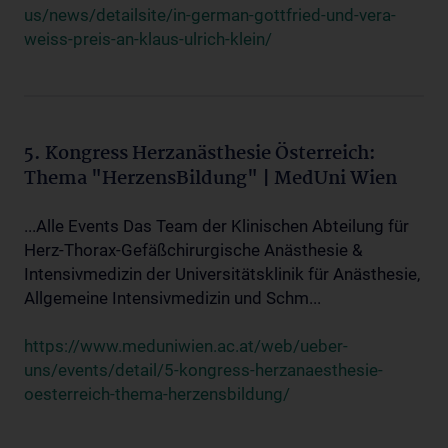
us/news/detailsite/in-german-gottfried-und-vera-
weiss-preis-an-klaus-ulrich-klein/
5. Kongress Herzanästhesie Österreich:
Thema "HerzensBildung" | MedUni Wien
...Alle Events Das Team der Klinischen Abteilung für
Herz-Thorax-Gefäßchirurgische Anästhesie &
Intensivmedizin der Universitätsklinik für Anästhesie,
Allgemeine Intensivmedizin und Schm...
https://www.meduniwien.ac.at/web/ueber-
uns/events/detail/5-kongress-herzanaesthesie-
oesterreich-thema-herzensbildung/