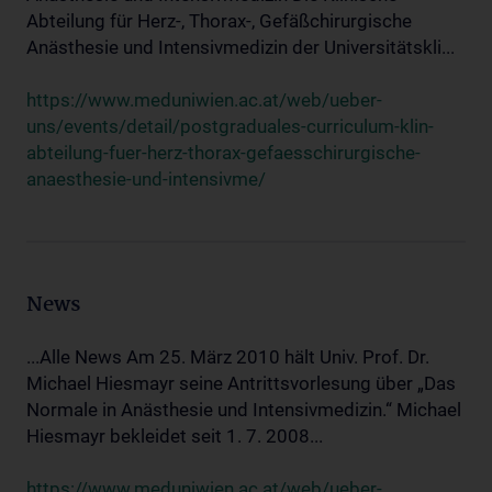
Abteilung für Herz-, Thorax-, Gefäßchirurgische
Anästhesie und Intensivmedizin der Universitätskli...
https://www.meduniwien.ac.at/web/ueber-
uns/events/detail/postgraduales-curriculum-klin-
abteilung-fuer-herz-thorax-gefaesschirurgische-
anaesthesie-und-intensivme/
News
...Alle News Am 25. März 2010 hält Univ. Prof. Dr.
Michael Hiesmayr seine Antrittsvorlesung über „Das
Normale in Anästhesie und Intensivmedizin.“ Michael
Hiesmayr bekleidet seit 1. 7. 2008...
https://www.meduniwien.ac.at/web/ueber-