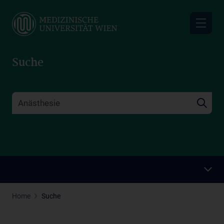
Skip
to
main
content
Suche
Home
Suche