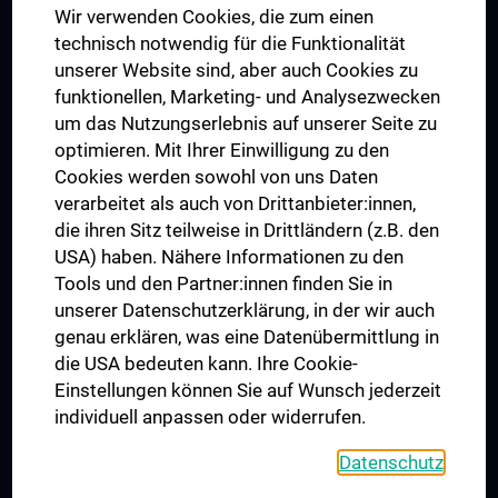
Wir verwenden Cookies, die zum einen
Graduiertentraining
technisch notwendig für die Funktionalität
Dual Career
unserer Website sind, aber auch Cookies zu
funktionellen, Marketing- und Analysezwecken
Trusted Reseach - Research Security - Foreign Interference
um das Nutzungserlebnis auf unserer Seite zu
UNESCO Lehrstuhl für Bioethik
optimieren. Mit Ihrer Einwilligung zu den
MUVI
Cookies werden sowohl von uns Daten
verarbeitet als auch von Drittanbieter:innen,
die ihren Sitz teilweise in Drittländern (z.B. den
USA) haben. Nähere Informationen zu den
Folgen Sie uns auf
Tools und den Partner:innen finden Sie in
unserer Datenschutzerklärung, in der wir auch
genau erklären, was eine Datenübermittlung in
die USA bedeuten kann. Ihre Cookie-
Einstellungen können Sie auf Wunsch jederzeit
individuell anpassen oder widerrufen.
PRESSE
JOBS
Datenschutz
MEDUNI SHOP