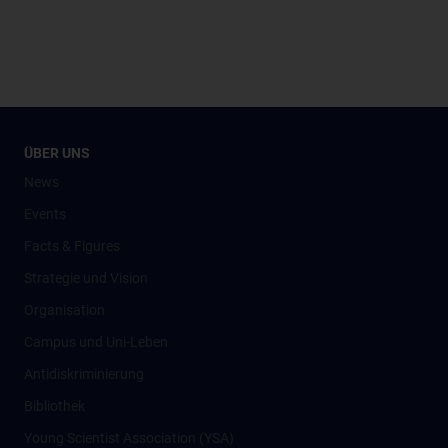
ÜBER UNS
News
Events
Facts & Figures
Strategie und Vision
Organisation
Campus und Uni-Leben
Antidiskriminierung
Bibliothek
Young Scientist Association (YSA)