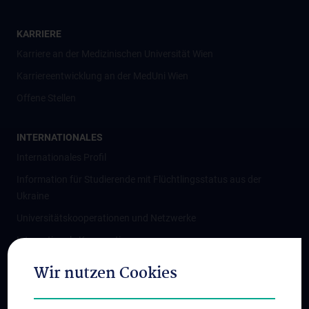
KARRIERE
Karriere an der Medizinischen Universität Wien
Karriereentwicklung an der MedUni Wien
Offene Stellen
INTERNATIONALES
Internationales Profil
Information für Studierende mit Flüchtlingsstatus aus der
Ukraine
Universitätskooperationen und Netzwerke
Internationale Kooperationen
Adjunct Professorships
Wir nutzen Cookies
Student & Staff Exchange
Das KPJ der MedUni Wien