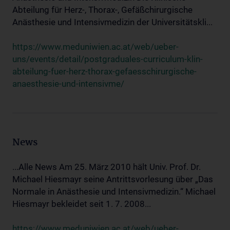
Abteilung für Herz-, Thorax-, Gefäßchirurgische
Anästhesie und Intensivmedizin der Universitätskli...
https://www.meduniwien.ac.at/web/ueber-
uns/events/detail/postgraduales-curriculum-klin-
abteilung-fuer-herz-thorax-gefaesschirurgische-
anaesthesie-und-intensivme/
News
...Alle News Am 25. März 2010 hält Univ. Prof. Dr.
Michael Hiesmayr seine Antrittsvorlesung über „Das
Normale in Anästhesie und Intensivmedizin.“ Michael
Hiesmayr bekleidet seit 1. 7. 2008...
https://www.meduniwien.ac.at/web/ueber-