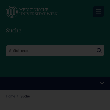
Skip
to
main
content
Suche
Home
Suche