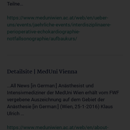
Teilne...
https://www.meduniwien.ac.at/web/en/ueber-
uns/events/jaehrliche-events/interdisziplinaere-
perioperative-echokardiographie-
notfallsonographie/aufbaukurs/
Detailsite | MedUni Vienna
...All News [in German:] Anästhesist und
Intensivmediziner der MedUni Wien erhält vom FWF
vergebene Auszeichnung auf dem Gebiet der
Anästhesie [in German:] (Wien, 25-1-2016) Klaus
Ulrich ...
https://www.meduniwien.ac.at/web/en/about-