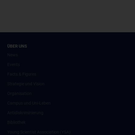
ÜBER UNS
News
Events
Facts & Figures
Strategie und Vision
Organisation
Campus und Uni-Leben
Antidiskriminierung
Bibliothek
Young Scientist Association (YSA)