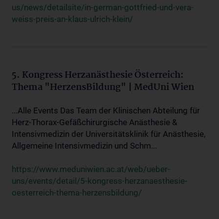
us/news/detailsite/in-german-gottfried-und-vera-
weiss-preis-an-klaus-ulrich-klein/
5. Kongress Herzanästhesie Österreich:
Thema "HerzensBildung" | MedUni Wien
...Alle Events Das Team der Klinischen Abteilung für
Herz-Thorax-Gefäßchirurgische Anästhesie &
Intensivmedizin der Universitätsklinik für Anästhesie,
Allgemeine Intensivmedizin und Schm...
https://www.meduniwien.ac.at/web/ueber-
uns/events/detail/5-kongress-herzanaesthesie-
oesterreich-thema-herzensbildung/