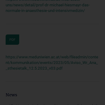
uns/news/detail/prof-dr-michael-hiesmayr-das-
normale-in-anaesthesie-und-intensivmedizin/
PDF
https://www.meduniwien.ac.at/web/fileadmin/conte
nt/kommunikation/events/2023/05/Aviso_Wr_Ana_
_sthesietalk_12.5.2023_v03.pdf
News