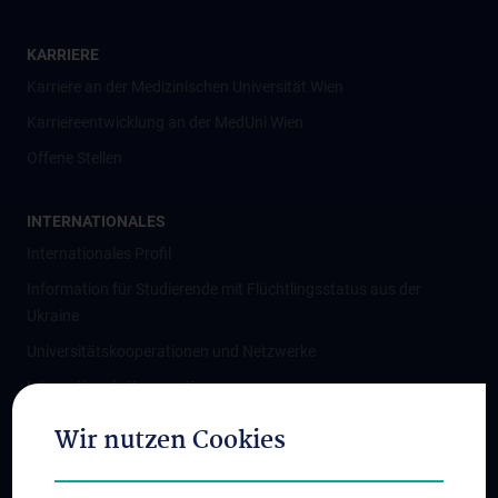
KARRIERE
Karriere an der Medizinischen Universität Wien
Karriereentwicklung an der MedUni Wien
Offene Stellen
INTERNATIONALES
Internationales Profil
Information für Studierende mit Flüchtlingsstatus aus der
Ukraine
Universitätskooperationen und Netzwerke
Internationale Kooperationen
Adjunct Professorships
Wir nutzen Cookies
Student & Staff Exchange
Das KPJ der MedUni Wien