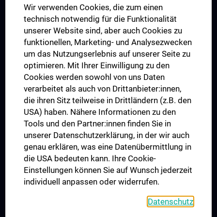
Wir verwenden Cookies, die zum einen
Graduiertentraining
technisch notwendig für die Funktionalität
Dual Career
unserer Website sind, aber auch Cookies zu
funktionellen, Marketing- und Analysezwecken
Trusted Reseach - Research Security - Foreign Interference
um das Nutzungserlebnis auf unserer Seite zu
UNESCO Lehrstuhl für Bioethik
optimieren. Mit Ihrer Einwilligung zu den
MUVI
Cookies werden sowohl von uns Daten
verarbeitet als auch von Drittanbieter:innen,
die ihren Sitz teilweise in Drittländern (z.B. den
USA) haben. Nähere Informationen zu den
Folgen Sie uns auf
Tools und den Partner:innen finden Sie in
unserer Datenschutzerklärung, in der wir auch
genau erklären, was eine Datenübermittlung in
die USA bedeuten kann. Ihre Cookie-
Einstellungen können Sie auf Wunsch jederzeit
individuell anpassen oder widerrufen.
PRESSE
JOBS
Datenschutz
MEDUNI SHOP