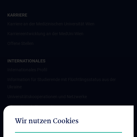
KARRIERE
Karriere an der Medizinischen Universität Wien
Karriereentwicklung an der MedUni Wien
Offene Stellen
INTERNATIONALES
Internationales Profil
Information für Studierende mit Flüchtlingsstatus aus der
Ukraine
Universitätskooperationen und Netzwerke
Internationale Kooperationen
Adjunct Professorships
Wir nutzen Cookies
Student & Staff Exchange
Das KPJ der MedUni Wien