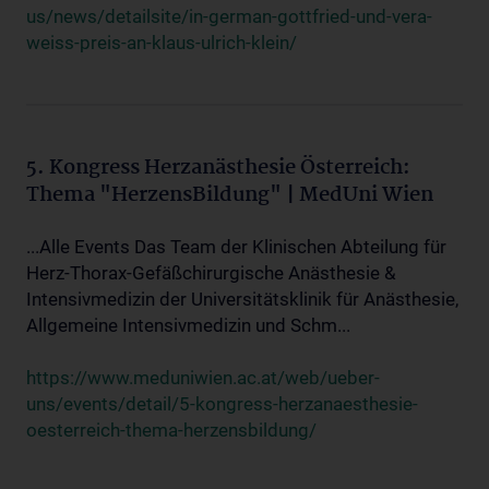
us/news/detailsite/in-german-gottfried-und-vera-
weiss-preis-an-klaus-ulrich-klein/
5. Kongress Herzanästhesie Österreich:
Thema "HerzensBildung" | MedUni Wien
...Alle Events Das Team der Klinischen Abteilung für
Herz-Thorax-Gefäßchirurgische Anästhesie &
Intensivmedizin der Universitätsklinik für Anästhesie,
Allgemeine Intensivmedizin und Schm...
https://www.meduniwien.ac.at/web/ueber-
uns/events/detail/5-kongress-herzanaesthesie-
oesterreich-thema-herzensbildung/