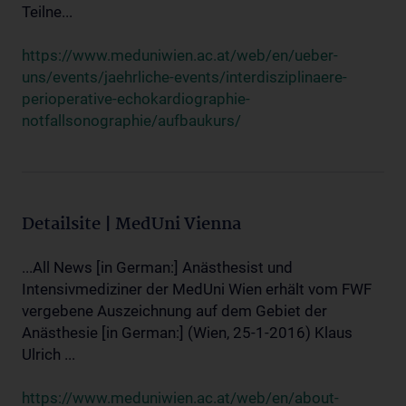
Teilne...
https://www.meduniwien.ac.at/web/en/ueber-
uns/events/jaehrliche-events/interdisziplinaere-
perioperative-echokardiographie-
notfallsonographie/aufbaukurs/
Detailsite | MedUni Vienna
...All News [in German:] Anästhesist und
Intensivmediziner der MedUni Wien erhält vom FWF
vergebene Auszeichnung auf dem Gebiet der
Anästhesie [in German:] (Wien, 25-1-2016) Klaus
Ulrich ...
https://www.meduniwien.ac.at/web/en/about-