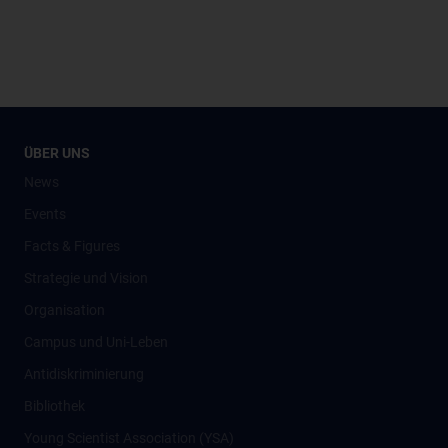
ÜBER UNS
News
Events
Facts & Figures
Strategie und Vision
Organisation
Campus und Uni-Leben
Antidiskriminierung
Bibliothek
Young Scientist Association (YSA)