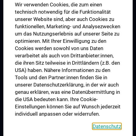
Wir verwenden Cookies, die zum einen
Graduiertentraining
technisch notwendig für die Funktionalität
Dual Career
unserer Website sind, aber auch Cookies zu
funktionellen, Marketing- und Analysezwecken
Trusted Reseach - Research Security - Foreign Interference
um das Nutzungserlebnis auf unserer Seite zu
UNESCO Lehrstuhl für Bioethik
optimieren. Mit Ihrer Einwilligung zu den
MUVI
Cookies werden sowohl von uns Daten
verarbeitet als auch von Drittanbieter:innen,
die ihren Sitz teilweise in Drittländern (z.B. den
USA) haben. Nähere Informationen zu den
Folgen Sie uns auf
Tools und den Partner:innen finden Sie in
unserer Datenschutzerklärung, in der wir auch
genau erklären, was eine Datenübermittlung in
die USA bedeuten kann. Ihre Cookie-
Einstellungen können Sie auf Wunsch jederzeit
individuell anpassen oder widerrufen.
PRESSE
JOBS
Datenschutz
MEDUNI SHOP