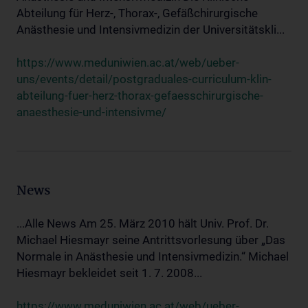
Abteilung für Herz-, Thorax-, Gefäßchirurgische
Anästhesie und Intensivmedizin der Universitätskli...
https://www.meduniwien.ac.at/web/ueber-
uns/events/detail/postgraduales-curriculum-klin-
abteilung-fuer-herz-thorax-gefaesschirurgische-
anaesthesie-und-intensivme/
News
...Alle News Am 25. März 2010 hält Univ. Prof. Dr.
Michael Hiesmayr seine Antrittsvorlesung über „Das
Normale in Anästhesie und Intensivmedizin.“ Michael
Hiesmayr bekleidet seit 1. 7. 2008...
https://www.meduniwien.ac.at/web/ueber-