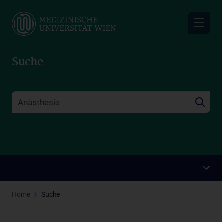
Skip
to
main
content
Suche
Home
Suche