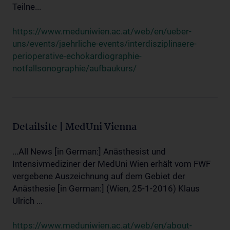
Teilne...
https://www.meduniwien.ac.at/web/en/ueber-
uns/events/jaehrliche-events/interdisziplinaere-
perioperative-echokardiographie-
notfallsonographie/aufbaukurs/
Detailsite | MedUni Vienna
...All News [in German:] Anästhesist und
Intensivmediziner der MedUni Wien erhält vom FWF
vergebene Auszeichnung auf dem Gebiet der
Anästhesie [in German:] (Wien, 25-1-2016) Klaus
Ulrich ...
https://www.meduniwien.ac.at/web/en/about-