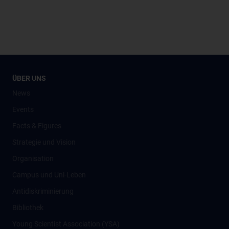
ÜBER UNS
News
Events
Facts & Figures
Strategie und Vision
Organisation
Campus und Uni-Leben
Antidiskriminierung
Bibliothek
Young Scientist Association (YSA)