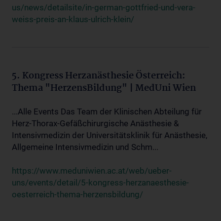
us/news/detailsite/in-german-gottfried-und-vera-
weiss-preis-an-klaus-ulrich-klein/
5. Kongress Herzanästhesie Österreich:
Thema "HerzensBildung" | MedUni Wien
...Alle Events Das Team der Klinischen Abteilung für
Herz-Thorax-Gefäßchirurgische Anästhesie &
Intensivmedizin der Universitätsklinik für Anästhesie,
Allgemeine Intensivmedizin und Schm...
https://www.meduniwien.ac.at/web/ueber-
uns/events/detail/5-kongress-herzanaesthesie-
oesterreich-thema-herzensbildung/