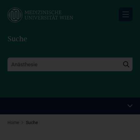
Skip
to
main
content
Suche
Home
Suche