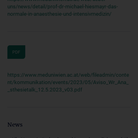
uns/news/detail/prof-dr-michael-hiesmayr-das-
normale-in-anaesthesie-und-intensivmedizin/
PDF
https://www.meduniwien.ac.at/web/fileadmin/conte
nt/kommunikation/events/2023/05/Aviso_Wr_Ana_
_sthesietalk_12.5.2023_v03.pdf
News