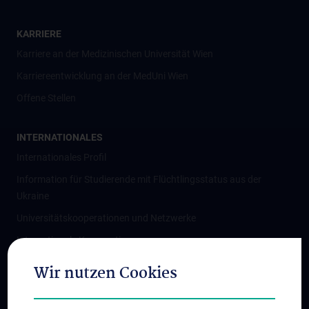
KARRIERE
Karriere an der Medizinischen Universität Wien
Karriereentwicklung an der MedUni Wien
Offene Stellen
INTERNATIONALES
Internationales Profil
Information für Studierende mit Flüchtlingsstatus aus der
Ukraine
Universitätskooperationen und Netzwerke
Internationale Kooperationen
Adjunct Professorships
Wir nutzen Cookies
Student & Staff Exchange
Das KPJ der MedUni Wien