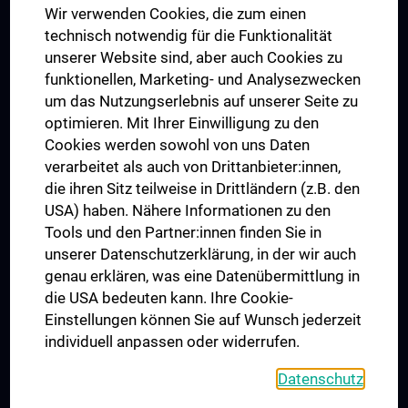
Wir verwenden Cookies, die zum einen
Graduiertentraining
technisch notwendig für die Funktionalität
Dual Career
unserer Website sind, aber auch Cookies zu
funktionellen, Marketing- und Analysezwecken
Trusted Reseach - Research Security - Foreign Interference
um das Nutzungserlebnis auf unserer Seite zu
UNESCO Lehrstuhl für Bioethik
optimieren. Mit Ihrer Einwilligung zu den
MUVI
Cookies werden sowohl von uns Daten
verarbeitet als auch von Drittanbieter:innen,
die ihren Sitz teilweise in Drittländern (z.B. den
USA) haben. Nähere Informationen zu den
Folgen Sie uns auf
Tools und den Partner:innen finden Sie in
unserer Datenschutzerklärung, in der wir auch
genau erklären, was eine Datenübermittlung in
die USA bedeuten kann. Ihre Cookie-
Einstellungen können Sie auf Wunsch jederzeit
individuell anpassen oder widerrufen.
PRESSE
JOBS
Datenschutz
MEDUNI SHOP