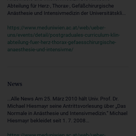
Abteilung für Herz-, Thorax-, Gefäßchirurgische
Anästhesie und Intensivmedizin der Universitätskli...
https://www.meduniwien.ac.at/web/ueber-
uns/events/detail/postgraduales-curriculum-klin-
abteilung-fuer-herz-thorax-gefaesschirurgische-
anaesthesie-und-intensivme/
News
...Alle News Am 25. März 2010 hält Univ. Prof. Dr.
Michael Hiesmayr seine Antrittsvorlesung über „Das
Normale in Anästhesie und Intensivmedizin.“ Michael
Hiesmayr bekleidet seit 1. 7. 2008...
https://www.meduniwien.ac.at/web/ueber-