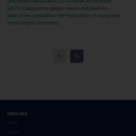
uns/news/detailseite/2019/news-im-oktober-
2019/margarethe-geiger-neues-mitglied-im-
executive-committee-der-federation-of-european-
physiologial-societies/
1
ÜBER UNS
News
Events