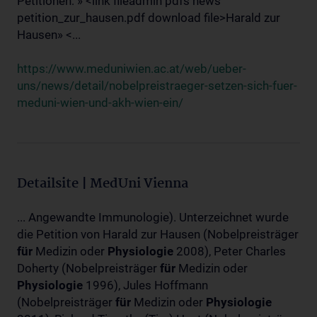
Petitionen: » <link fileadmin pdfs news
petition_zur_hausen.pdf download file>Harald zur
Hausen» <...
https://www.meduniwien.ac.at/web/ueber-
uns/news/detail/nobelpreistraeger-setzen-sich-fuer-
meduni-wien-und-akh-wien-ein/
Detailsite | MedUni Vienna
... Angewandte Immunologie). Unterzeichnet wurde
die Petition von Harald zur Hausen (Nobelpreisträger
für
Medizin oder
Physiologie
2008), Peter Charles
Doherty (Nobelpreisträger
für
Medizin oder
Physiologie
1996), Jules Hoffmann
(Nobelpreisträger
für
Medizin oder
Physiologie