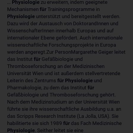
...
Physiologie
zu erweitern, indem geeignete
Mechanismen
für
Trainingsprogramme in
Physiologie
unterstützt und bereitgestellt werden.
Dazu wird der Austausch von DoktorandInnen und
WissenschafterInnen innerhalb Europas und auf
internationaler Ebene gefördert. Auch internationale
wissenschaftliche Forschungsprojekte in Europa
werden angeregt.Zur PersonMargarethe Geiger leitet
das Institut
für
Gefäßbiologie und
Thromboseforschung an der Medizinischen
Universität Wien und ist außerdem stellvertretende
Leiterin des Zentrums
für
Physiologie
und
Pharmakologie, zu dem das Institut
für
Gefäßbiologie und Thromboseforschung gehört.
Nach dem Medizinstudium an der Universität Wien
führte sie ihre wissenschaftliche Ausbildung u.a. an
das Scripps Research Institute (La Jolla, USA). Sie
habilitierte sie sich 1989
für
das Fach Medizinische
Physiologie
. Seither leitet sie eine