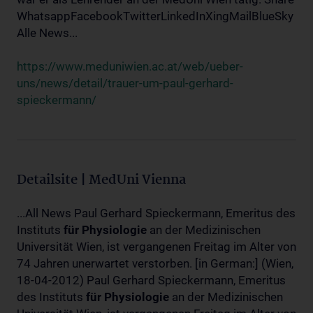
WhatsappFacebookTwitterLinkedInXingMailBlueSky
Alle News...
https://www.meduniwien.ac.at/web/ueber-
uns/news/detail/trauer-um-paul-gerhard-
spieckermann/
Detailsite | MedUni Vienna
...All News Paul Gerhard Spieckermann, Emeritus des
Instituts
für
Physiologie
an der Medizinischen
Universität Wien, ist vergangenen Freitag im Alter von
74 Jahren unerwartet verstorben. [in German:] (Wien,
18-04-2012) Paul Gerhard Spieckermann, Emeritus
des Instituts
für
Physiologie
an der Medizinischen