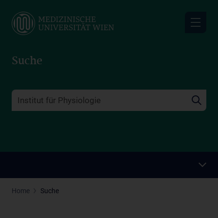
Skip
to
main
content
Suche
Home
Suche