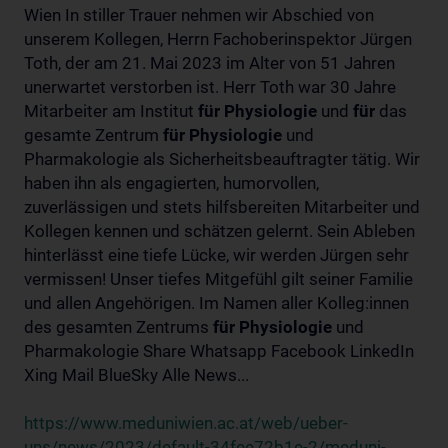
Wien In stiller Trauer nehmen wir Abschied von
unserem Kollegen, Herrn Fachoberinspektor Jürgen
Toth, der am 21. Mai 2023 im Alter von 51 Jahren
unerwartet verstorben ist. Herr Toth war 30 Jahre
Mitarbeiter am Institut
für
Physiologie
und
für
das
gesamte Zentrum
für
Physiologie
und
Pharmakologie als Sicherheitsbeauftragter tätig. Wir
haben ihn als engagierten, humorvollen,
zuverlässigen und stets hilfsbereiten Mitarbeiter und
Kollegen kennen und schätzen gelernt. Sein Ableben
hinterlässt eine tiefe Lücke, wir werden Jürgen sehr
vermissen! Unser tiefes Mitgefühl gilt seiner Familie
und allen Angehörigen. Im Namen aller Kolleg:innen
des gesamten Zentrums
für
Physiologie
und
Pharmakologie Share Whatsapp Facebook LinkedIn
Xing Mail BlueSky Alle News...
https://www.meduniwien.ac.at/web/ueber-
uns/news/2023/default-34fee72b1e-2/meduni-