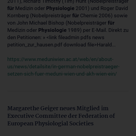
2011), Richard Timothy (Tim) Hunt (Nobelpreisträger
für
Medizin oder
Physiologie
2001) und Roger David
Kornberg (Nobelpreisträger
für
Chemie 2006) sowie
von John Michael Bishop (Nobelpreisträger
für
Medizin oder
Physiologie
1989) per E-Mail. Direkt zu
den Petitionen: » <link fileadmin pdfs news
petition_zur_hausen.pdf download file>Harald...
https://www.meduniwien.ac.at/web/en/about-
us/news/detailsite/in-german-nobelpreistraeger-
setzen-sich-fuer-meduni-wien-und-akh-wien-ein/
Margarethe Geiger neues Mitglied im
Executive Committee der Federation of
European Physiologial Societies