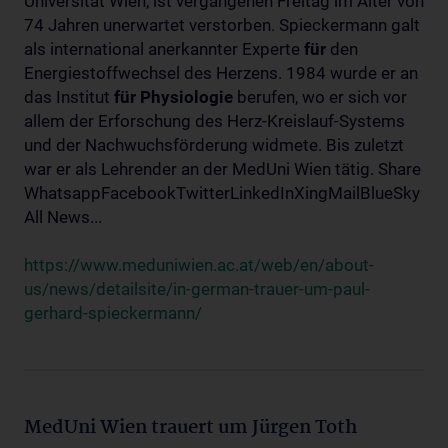
Universität Wien, ist vergangenen Freitag im Alter von
74 Jahren unerwartet verstorben. Spieckermann galt
als international anerkannter Experte
für
den
Energiestoffwechsel des Herzens. 1984 wurde er an
das Institut
für
Physiologie
berufen, wo er sich vor
allem der Erforschung des Herz-Kreislauf-Systems
und der Nachwuchsförderung widmete. Bis zuletzt
war er als Lehrender an der MedUni Wien tätig. Share
WhatsappFacebookTwitterLinkedInXingMailBlueSky
All News...
https://www.meduniwien.ac.at/web/en/about-
us/news/detailsite/in-german-trauer-um-paul-
gerhard-spieckermann/
MedUni Wien trauert um Jürgen Toth