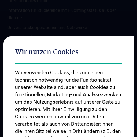
Internationales Profil
Information für Studierende mit Flüchtlingsstatus aus der
Ukraine
Universitätskooperationen und Netzwerke
Internationale Kooperationen
Adjunct Professorships
Wir nutzen Cookies
Student & Staff Exchange
Das KPJ der MedUni Wien
Wir verwenden Cookies, die zum einen
Graduiertentraining
technisch notwendig für die Funktionalität
Dual Career
unserer Website sind, aber auch Cookies zu
funktionellen, Marketing- und Analysezwecken
Trusted Reseach - Research Security - Foreign Interference
um das Nutzungserlebnis auf unserer Seite zu
UNESCO Lehrstuhl für Bioethik
optimieren. Mit Ihrer Einwilligung zu den
MUVI
Cookies werden sowohl von uns Daten
verarbeitet als auch von Drittanbieter:innen,
die ihren Sitz teilweise in Drittländern (z.B. den