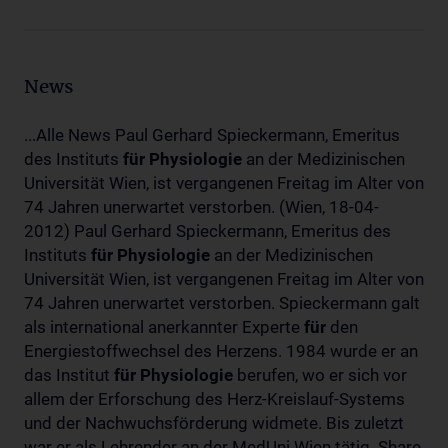
News
...Alle News Paul Gerhard Spieckermann, Emeritus
des Instituts
für
Physiologie
an der Medizinischen
Universität Wien, ist vergangenen Freitag im Alter von
74 Jahren unerwartet verstorben. (Wien, 18-04-
2012) Paul Gerhard Spieckermann, Emeritus des
Instituts
für
Physiologie
an der Medizinischen
Universität Wien, ist vergangenen Freitag im Alter von
74 Jahren unerwartet verstorben. Spieckermann galt
als international anerkannter Experte
für
den
Energiestoffwechsel des Herzens. 1984 wurde er an
das Institut
für
Physiologie
berufen, wo er sich vor
allem der Erforschung des Herz-Kreislauf-Systems
und der Nachwuchsförderung widmete. Bis zuletzt
war er als Lehrender an der MedUni Wien tätig. Share