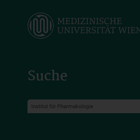
Skip
to
main
content
Suche