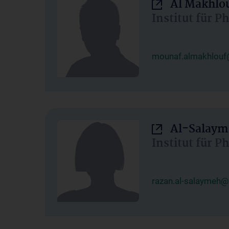
Al Makhlo
Institut für 
mounaf.almakhlouf
Al-Salaym
Institut für 
razan.al-salaymeh@