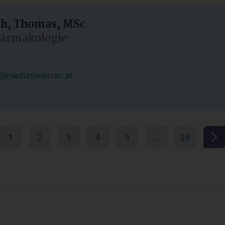
h, Thomas, MSc
Pharmakologie
@meduniwien.ac.at
1
2
3
4
5
…
28