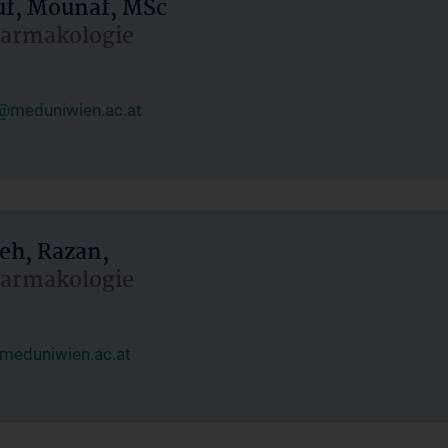
uf, Mounaf, MSc
Pharmakologie
@meduniwien.ac.at
eh, Razan,
Pharmakologie
meduniwien.ac.at