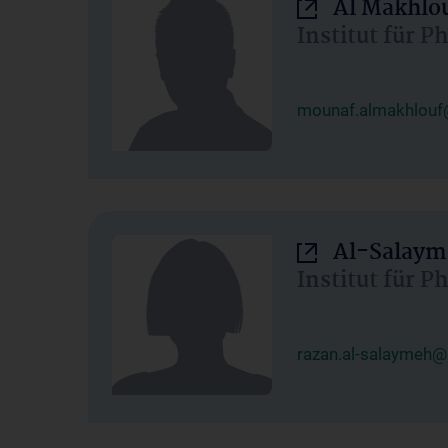
Al Makhlo
Institut für 
mounaf.almakhlouf
Al-Salaym
Institut für 
razan.al-salaymeh@