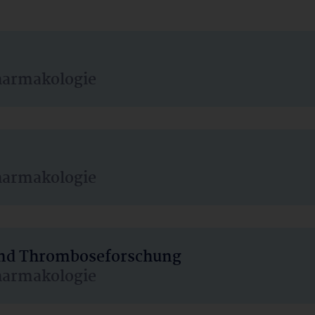
harmakologie
harmakologie
 und Thromboseforschung
harmakologie