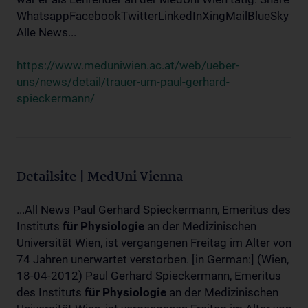
WhatsappFacebookTwitterLinkedInXingMailBlueSky
Alle News...
https://www.meduniwien.ac.at/web/ueber-
uns/news/detail/trauer-um-paul-gerhard-
spieckermann/
Detailsite | MedUni Vienna
...All News Paul Gerhard Spieckermann, Emeritus des
Instituts
für
Physiologie
an der Medizinischen
Universität Wien, ist vergangenen Freitag im Alter von
74 Jahren unerwartet verstorben. [in German:] (Wien,
18-04-2012) Paul Gerhard Spieckermann, Emeritus
des Instituts
für
Physiologie
an der Medizinischen