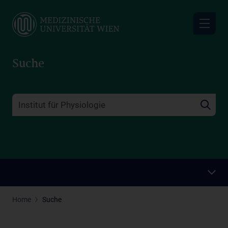
Skip
to
main
content
Suche
Home
Suche