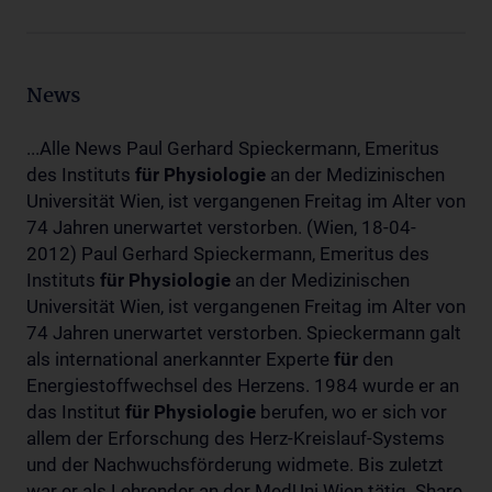
News
...Alle News Paul Gerhard Spieckermann, Emeritus
des Instituts
für
Physiologie
an der Medizinischen
Universität Wien, ist vergangenen Freitag im Alter von
74 Jahren unerwartet verstorben. (Wien, 18-04-
2012) Paul Gerhard Spieckermann, Emeritus des
Instituts
für
Physiologie
an der Medizinischen
Universität Wien, ist vergangenen Freitag im Alter von
74 Jahren unerwartet verstorben. Spieckermann galt
als international anerkannter Experte
für
den
Energiestoffwechsel des Herzens. 1984 wurde er an
das Institut
für
Physiologie
berufen, wo er sich vor
allem der Erforschung des Herz-Kreislauf-Systems
und der Nachwuchsförderung widmete. Bis zuletzt
war er als Lehrender an der MedUni Wien tätig. Share