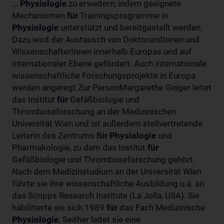
...
Physiologie
zu erweitern, indem geeignete
Mechanismen
für
Trainingsprogramme in
Physiologie
unterstützt und bereitgestellt werden.
Dazu wird der Austausch von DoktorandInnen und
WissenschafterInnen innerhalb Europas und auf
internationaler Ebene gefördert. Auch internationale
wissenschaftliche Forschungsprojekte in Europa
werden angeregt.Zur PersonMargarethe Geiger leitet
das Institut
für
Gefäßbiologie und
Thromboseforschung an der Medizinischen
Universität Wien und ist außerdem stellvertretende
Leiterin des Zentrums
für
Physiologie
und
Pharmakologie, zu dem das Institut
für
Gefäßbiologie und Thromboseforschung gehört.
Nach dem Medizinstudium an der Universität Wien
führte sie ihre wissenschaftliche Ausbildung u.a. an
das Scripps Research Institute (La Jolla, USA). Sie
habilitierte sie sich 1989
für
das Fach Medizinische
Physiologie
. Seither leitet sie eine