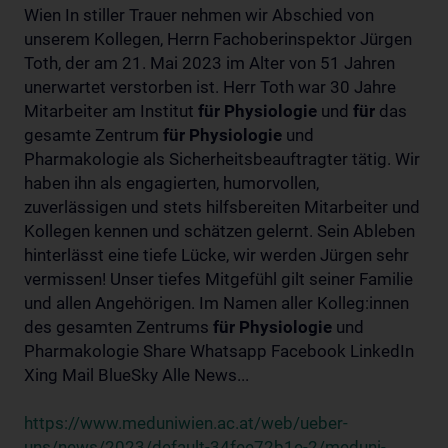
Wien In stiller Trauer nehmen wir Abschied von
unserem Kollegen, Herrn Fachoberinspektor Jürgen
Toth, der am 21. Mai 2023 im Alter von 51 Jahren
unerwartet verstorben ist. Herr Toth war 30 Jahre
Mitarbeiter am Institut
für
Physiologie
und
für
das
gesamte Zentrum
für
Physiologie
und
Pharmakologie als Sicherheitsbeauftragter tätig. Wir
haben ihn als engagierten, humorvollen,
zuverlässigen und stets hilfsbereiten Mitarbeiter und
Kollegen kennen und schätzen gelernt. Sein Ableben
hinterlässt eine tiefe Lücke, wir werden Jürgen sehr
vermissen! Unser tiefes Mitgefühl gilt seiner Familie
und allen Angehörigen. Im Namen aller Kolleg:innen
des gesamten Zentrums
für
Physiologie
und
Pharmakologie Share Whatsapp Facebook LinkedIn
Xing Mail BlueSky Alle News...
https://www.meduniwien.ac.at/web/ueber-
uns/news/2023/default-34fee72b1e-2/meduni-