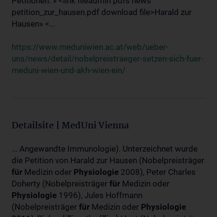
Petitionen: » <link fileadmin pdfs news
petition_zur_hausen.pdf download file>Harald zur
Hausen» <...
https://www.meduniwien.ac.at/web/ueber-
uns/news/detail/nobelpreistraeger-setzen-sich-fuer-
meduni-wien-und-akh-wien-ein/
Detailsite | MedUni Vienna
... Angewandte Immunologie). Unterzeichnet wurde
die Petition von Harald zur Hausen (Nobelpreisträger
für
Medizin oder
Physiologie
2008), Peter Charles
Doherty (Nobelpreisträger
für
Medizin oder
Physiologie
1996), Jules Hoffmann
(Nobelpreisträger
für
Medizin oder
Physiologie