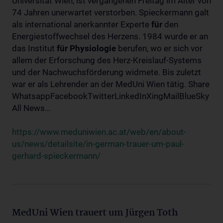
Universität Wien, ist vergangenen Freitag im Alter von
74 Jahren unerwartet verstorben. Spieckermann galt
als international anerkannter Experte
für
den
Energiestoffwechsel des Herzens. 1984 wurde er an
das Institut
für
Physiologie
berufen, wo er sich vor
allem der Erforschung des Herz-Kreislauf-Systems
und der Nachwuchsförderung widmete. Bis zuletzt
war er als Lehrender an der MedUni Wien tätig. Share
WhatsappFacebookTwitterLinkedInXingMailBlueSky
All News...
https://www.meduniwien.ac.at/web/en/about-
us/news/detailsite/in-german-trauer-um-paul-
gerhard-spieckermann/
MedUni Wien trauert um Jürgen Toth