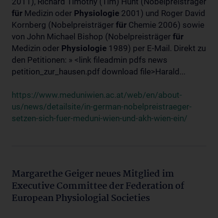
2011), Richard Timothy (Tim) Hunt (Nobelpreisträger
für
Medizin oder
Physiologie
2001) und Roger David
Kornberg (Nobelpreisträger
für
Chemie 2006) sowie
von John Michael Bishop (Nobelpreisträger
für
Medizin oder
Physiologie
1989) per E-Mail. Direkt zu
den Petitionen: » <link fileadmin pdfs news
petition_zur_hausen.pdf download file>Harald...
https://www.meduniwien.ac.at/web/en/about-
us/news/detailsite/in-german-nobelpreistraeger-
setzen-sich-fuer-meduni-wien-und-akh-wien-ein/
Margarethe Geiger neues Mitglied im
Executive Committee der Federation of
European Physiologial Societies