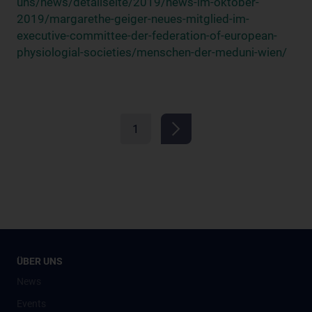
uns/news/detailseite/2019/news-im-oktober-
2019/margarethe-geiger-neues-mitglied-im-
executive-committee-der-federation-of-european-
physiologial-societies/menschen-der-meduni-wien/
1
ÜBER UNS
News
Events