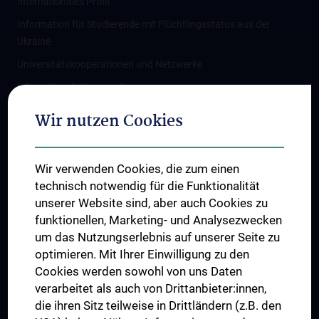
Internationales Profil
Information für Studierende mit Flüchtlingsstatus aus der
Ukraine
Universitätskooperationen und Netzwerke
Internationale Kooperationen
Adjunct Professorships
Wir nutzen Cookies
Student & Staff Exchange
Das KPJ der MedUni Wien
Wir verwenden Cookies, die zum einen
Graduiertentraining
technisch notwendig für die Funktionalität
Dual Career
unserer Website sind, aber auch Cookies zu
funktionellen, Marketing- und Analysezwecken
Trusted Reseach - Research Security - Foreign Interference
um das Nutzungserlebnis auf unserer Seite zu
UNESCO Lehrstuhl für Bioethik
optimieren. Mit Ihrer Einwilligung zu den
MUVI
Cookies werden sowohl von uns Daten
verarbeitet als auch von Drittanbieter:innen,
die ihren Sitz teilweise in Drittländern (z.B. den