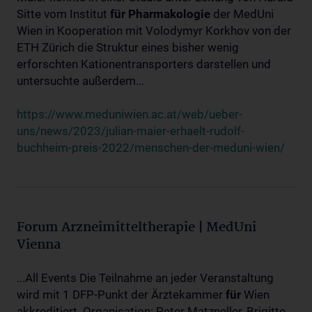
Sitte vom Institut
für
Pharmakologie
der MedUni
Wien in Kooperation mit Volodymyr Korkhov von der
ETH Zürich die Struktur eines bisher wenig
erforschten Kationentransporters darstellen und
untersuchte außerdem...
https://www.meduniwien.ac.at/web/ueber-
uns/news/2023/julian-maier-erhaelt-rudolf-
buchheim-preis-2022/menschen-der-meduni-wien/
Forum Arzneimitteltherapie | MedUni
Vienna
...All Events Die Teilnahme an jeder Veranstaltung
wird mit 1 DFP-Punkt der Ärztekammer
für
Wien
akkreditiert. Organisation: Peter Matzneller, Brigitte