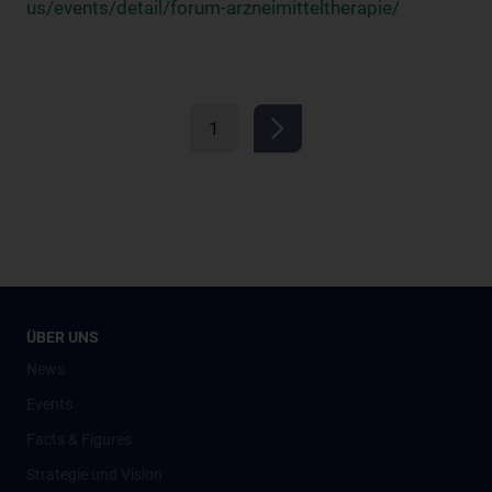
us/events/detail/forum-arzneimitteltherapie/
1
ÜBER UNS
News
Events
Facts & Figures
Strategie und Vision