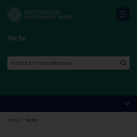
Skip
to
main
content
Suche
Home
Suche