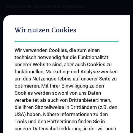
Universitätskooperationen und Netzwerke
Internationale Kooperationen
Adjunct Professorships
Wir nutzen Cookies
Student & Staff Exchange
Das KPJ der MedUni Wien
Wir verwenden Cookies, die zum einen
Graduiertentraining
technisch notwendig für die Funktionalität
Dual Career
unserer Website sind, aber auch Cookies zu
funktionellen, Marketing- und Analysezwecken
Trusted Reseach - Research Security - Foreign Interference
um das Nutzungserlebnis auf unserer Seite zu
UNESCO Lehrstuhl für Bioethik
optimieren. Mit Ihrer Einwilligung zu den
MUVI
Cookies werden sowohl von uns Daten
verarbeitet als auch von Drittanbieter:innen,
die ihren Sitz teilweise in Drittländern (z.B. den
USA) haben. Nähere Informationen zu den
Folgen Sie uns auf
Tools und den Partner:innen finden Sie in
unserer Datenschutzerklärung, in der wir auch