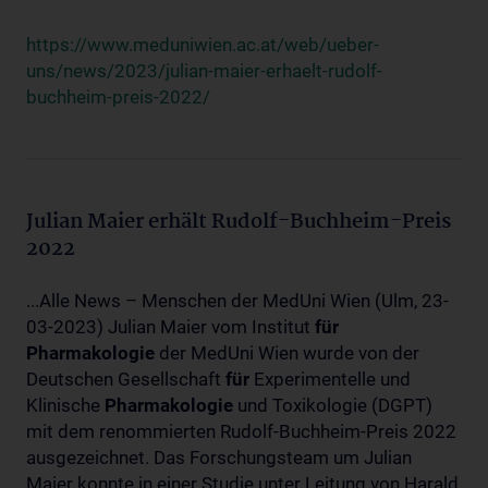
https://www.meduniwien.ac.at/web/ueber-
uns/news/2023/julian-maier-erhaelt-rudolf-
buchheim-preis-2022/
Julian Maier erhält Rudolf-Buchheim-Preis
2022
...Alle News – Menschen der MedUni Wien (Ulm, 23-
03-2023) Julian Maier vom Institut
für
Pharmakologie
der MedUni Wien wurde von der
Deutschen Gesellschaft
für
Experimentelle und
Klinische
Pharmakologie
und Toxikologie (DGPT)
mit dem renommierten Rudolf-Buchheim-Preis 2022
ausgezeichnet. Das Forschungsteam um Julian
Maier konnte in einer Studie unter Leitung von Harald