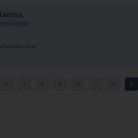
artina,
hysiologie
duniwien.ac.at
1
2
3
4
5
…
11