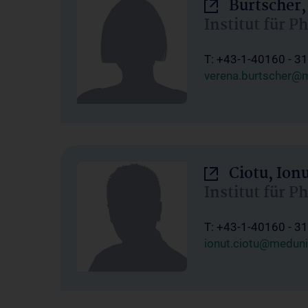
Burtscher,
Institut für P
T: +43-1-40160 - 3
verena.burtscher@m
Ciotu, Ion
Institut für P
T: +43-1-40160 - 3
ionut.ciotu@meduni