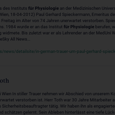
s des Instituts
für
Physiologie
an der Medizinischen Univers
(Wien, 18-04-2012) Paul Gerhard Spieckermann, Emeritus de
 Freitag im Alter von 74 Jahren unerwartet verstorben. Spie
s. 1984 wurde er an das Institut
für
Physiologie
berufen, w
idmete. Bis zuletzt war er als Lehrender an der MedUni Wi
Sky All News...
/news/detailsite/in-german-trauer-um-paul-gerhard-spie
Toth
i Wien In stiller Trauer nehmen wir Abschied von unserem K
wartet verstorben ist. Herr Toth war 30 Jahre Mitarbeiter a
Sicherheitsbeauftragter tätig. Wir haben ihn als engagierte
nd schätzen gelernt. Sein Ableben hinterlässt eine tiefe Lüc