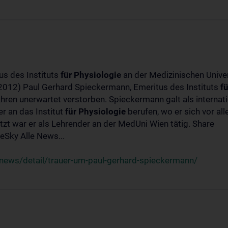
us des Instituts
für
Physiologie
an der Medizinischen Univer
-2012) Paul Gerhard Spieckermann, Emeritus des Instituts
fü
ahren unerwartet verstorben. Spieckermann galt als interna
r an das Institut
für
Physiologie
berufen, wo er sich vor a
t war er als Lehrender an der MedUni Wien tätig. Share
Sky Alle News...
news/detail/trauer-um-paul-gerhard-spieckermann/