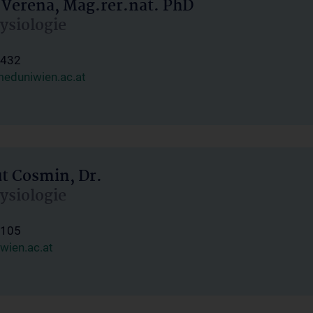
 Verena, Mag.rer.nat. PhD
hysiologie
1432
eduniwien.ac.at
ut Cosmin, Dr.
hysiologie
1105
wien.ac.at