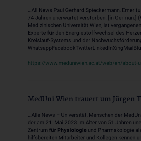
...All News Paul Gerhard Spieckermann, Emeritu
74 Jahren unerwartet verstorben. [in German:] 
Medizinischen Universität Wien, ist vergangenen
Experte
für
den Energiestoffwechsel des Herzen
Kreislauf-Systems und der Nachwuchsförderung w
WhatsappFacebookTwitterLinkedInXingMailBlue
https://www.meduniwien.ac.at/web/en/about-us
MedUni Wien trauert um Jürgen 
...Alle News – Universität, Menschen der MedUn
der am 21. Mai 2023 im Alter von 51 Jahren uner
Zentrum
für
Physiologie
und Pharmakologie als 
hilfsbereiten Mitarbeiter und Kollegen kennen u