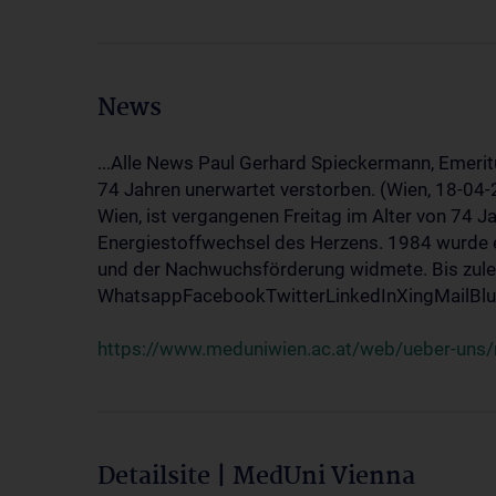
News
...Alle News Paul Gerhard Spieckermann, Emerit
74 Jahren unerwartet verstorben. (Wien, 18-04
Wien, ist vergangenen Freitag im Alter von 74 J
Energiestoffwechsel des Herzens. 1984 wurde e
und der Nachwuchsförderung widmete. Bis zuletz
WhatsappFacebookTwitterLinkedInXingMailBlue
https://www.meduniwien.ac.at/web/ueber-uns/
Detailsite | MedUni Vienna