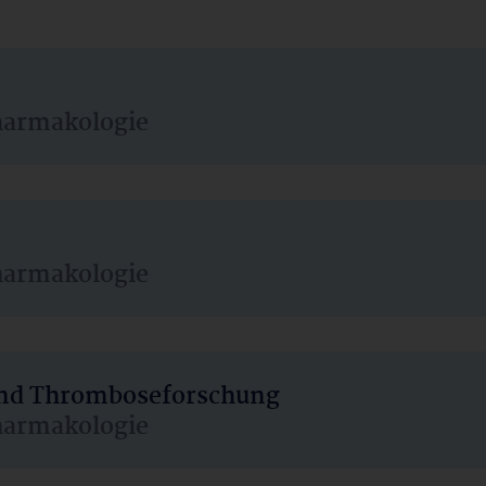
harmakologie
harmakologie
 und Thromboseforschung
harmakologie