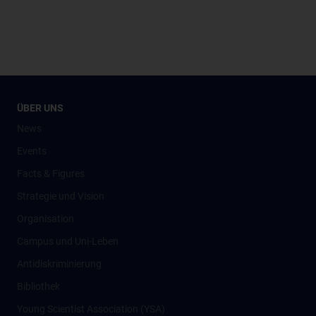
ÜBER UNS
News
Events
Facts & Figures
Strategie und Vision
Organisation
Campus und Uni-Leben
Antidiskriminierung
Bibliothek
Young Scientist Association (YSA)