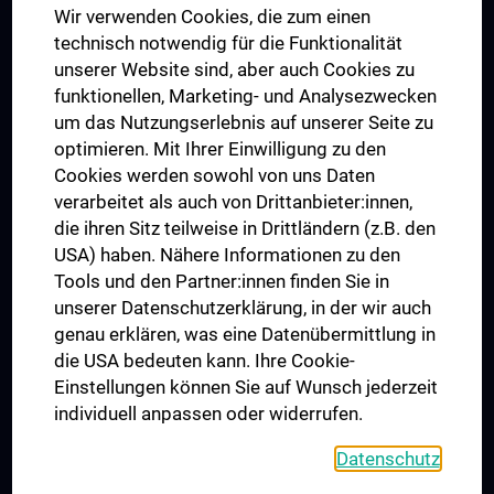
Wir verwenden Cookies, die zum einen
Graduiertentraining
technisch notwendig für die Funktionalität
Dual Career
unserer Website sind, aber auch Cookies zu
funktionellen, Marketing- und Analysezwecken
Trusted Reseach - Research Security - Foreign Interference
um das Nutzungserlebnis auf unserer Seite zu
UNESCO Lehrstuhl für Bioethik
optimieren. Mit Ihrer Einwilligung zu den
MUVI
Cookies werden sowohl von uns Daten
verarbeitet als auch von Drittanbieter:innen,
die ihren Sitz teilweise in Drittländern (z.B. den
USA) haben. Nähere Informationen zu den
Folgen Sie uns auf
Tools und den Partner:innen finden Sie in
unserer Datenschutzerklärung, in der wir auch
genau erklären, was eine Datenübermittlung in
die USA bedeuten kann. Ihre Cookie-
Einstellungen können Sie auf Wunsch jederzeit
individuell anpassen oder widerrufen.
PRESSE
JOBS
Datenschutz
MEDUNI SHOP