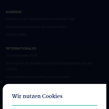
KARRIERE
Karriere an der Medizinischen Universität Wien
Karriereentwicklung an der MedUni Wien
Offene Stellen
INTERNATIONALES
Internationales Profil
Information für Studierende mit Flüchtlingsstatus aus der
Ukraine
Universitätskooperationen und Netzwerke
Internationale Kooperationen
Adjunct Professorships
Wir nutzen Cookies
Student & Staff Exchange
Das KPJ der MedUni Wien