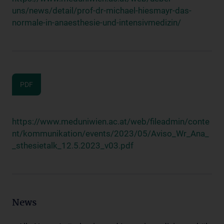
uns/news/detail/prof-dr-michael-hiesmayr-das-
normale-in-anaesthesie-und-intensivmedizin/
PDF
https://www.meduniwien.ac.at/web/fileadmin/conte
nt/kommunikation/events/2023/05/Aviso_Wr_Ana_
_sthesietalk_12.5.2023_v03.pdf
News