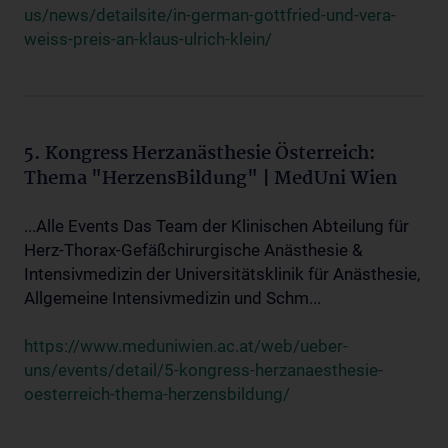
us/news/detailsite/in-german-gottfried-und-vera-
weiss-preis-an-klaus-ulrich-klein/
5. Kongress Herzanästhesie Österreich:
Thema "HerzensBildung" | MedUni Wien
...Alle Events Das Team der Klinischen Abteilung für
Herz-Thorax-Gefäßchirurgische Anästhesie &
Intensivmedizin der Universitätsklinik für Anästhesie,
Allgemeine Intensivmedizin und Schm...
https://www.meduniwien.ac.at/web/ueber-
uns/events/detail/5-kongress-herzanaesthesie-
oesterreich-thema-herzensbildung/