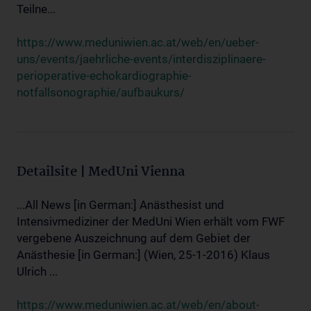
Teilne...
https://www.meduniwien.ac.at/web/en/ueber-
uns/events/jaehrliche-events/interdisziplinaere-
perioperative-echokardiographie-
notfallsonographie/aufbaukurs/
Detailsite | MedUni Vienna
...All News [in German:] Anästhesist und
Intensivmediziner der MedUni Wien erhält vom FWF
vergebene Auszeichnung auf dem Gebiet der
Anästhesie [in German:] (Wien, 25-1-2016) Klaus
Ulrich ...
https://www.meduniwien.ac.at/web/en/about-