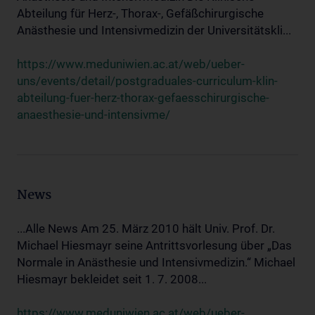
Abteilung für Herz-, Thorax-, Gefäßchirurgische
Anästhesie und Intensivmedizin der Universitätskli...
https://www.meduniwien.ac.at/web/ueber-
uns/events/detail/postgraduales-curriculum-klin-
abteilung-fuer-herz-thorax-gefaesschirurgische-
anaesthesie-und-intensivme/
News
...Alle News Am 25. März 2010 hält Univ. Prof. Dr.
Michael Hiesmayr seine Antrittsvorlesung über „Das
Normale in Anästhesie und Intensivmedizin.“ Michael
Hiesmayr bekleidet seit 1. 7. 2008...
https://www.meduniwien.ac.at/web/ueber-