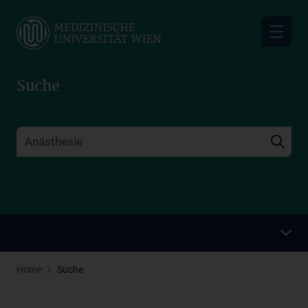
Skip
to
main
content
Suche
Home
Suche