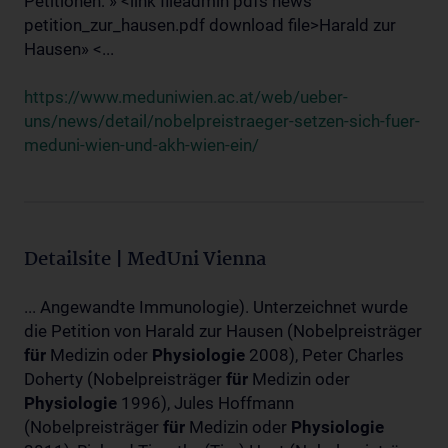
Petitionen: » <link fileadmin pdfs news
petition_zur_hausen.pdf download file>Harald zur
Hausen» <...
https://www.meduniwien.ac.at/web/ueber-
uns/news/detail/nobelpreistraeger-setzen-sich-fuer-
meduni-wien-und-akh-wien-ein/
Detailsite | MedUni Vienna
... Angewandte Immunologie). Unterzeichnet wurde
die Petition von Harald zur Hausen (Nobelpreisträger
für
Medizin oder
Physiologie
2008), Peter Charles
Doherty (Nobelpreisträger
für
Medizin oder
Physiologie
1996), Jules Hoffmann
(Nobelpreisträger
für
Medizin oder
Physiologie