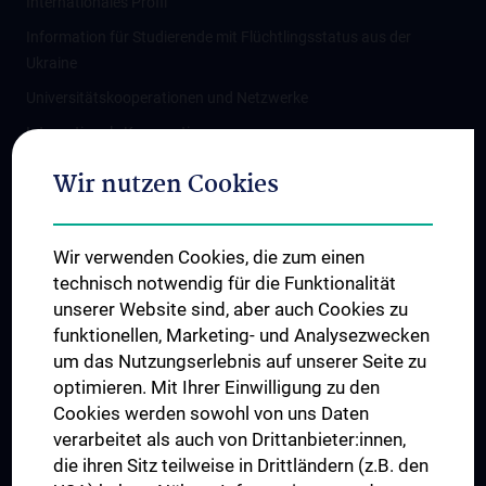
Internationales Profil
Information für Studierende mit Flüchtlingsstatus aus der
Ukraine
Universitätskooperationen und Netzwerke
Internationale Kooperationen
Adjunct Professorships
Wir nutzen Cookies
Student & Staff Exchange
Das KPJ der MedUni Wien
Wir verwenden Cookies, die zum einen
Graduiertentraining
technisch notwendig für die Funktionalität
Dual Career
unserer Website sind, aber auch Cookies zu
funktionellen, Marketing- und Analysezwecken
Trusted Reseach - Research Security - Foreign Interference
um das Nutzungserlebnis auf unserer Seite zu
UNESCO Lehrstuhl für Bioethik
optimieren. Mit Ihrer Einwilligung zu den
MUVI
Cookies werden sowohl von uns Daten
verarbeitet als auch von Drittanbieter:innen,
die ihren Sitz teilweise in Drittländern (z.B. den