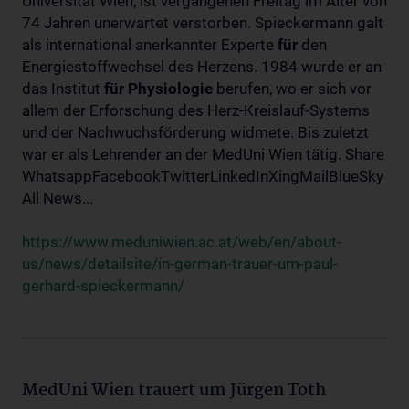
Universität Wien, ist vergangenen Freitag im Alter von
74 Jahren unerwartet verstorben. Spieckermann galt
als international anerkannter Experte
für
den
Energiestoffwechsel des Herzens. 1984 wurde er an
das Institut
für
Physiologie
berufen, wo er sich vor
allem der Erforschung des Herz-Kreislauf-Systems
und der Nachwuchsförderung widmete. Bis zuletzt
war er als Lehrender an der MedUni Wien tätig. Share
WhatsappFacebookTwitterLinkedInXingMailBlueSky
All News...
https://www.meduniwien.ac.at/web/en/about-
us/news/detailsite/in-german-trauer-um-paul-
gerhard-spieckermann/
MedUni Wien trauert um Jürgen Toth