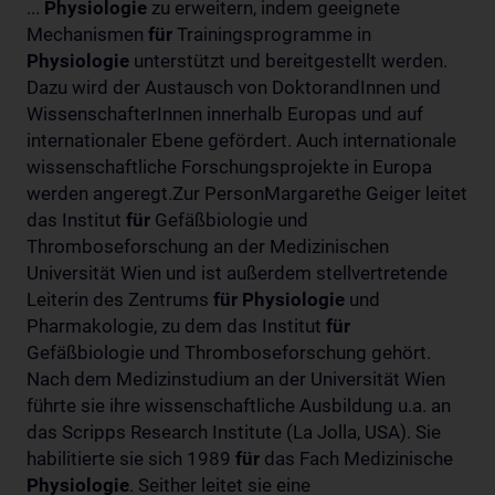
...
Physiologie
zu erweitern, indem geeignete
Mechanismen
für
Trainingsprogramme in
Physiologie
unterstützt und bereitgestellt werden.
Dazu wird der Austausch von DoktorandInnen und
WissenschafterInnen innerhalb Europas und auf
internationaler Ebene gefördert. Auch internationale
wissenschaftliche Forschungsprojekte in Europa
werden angeregt.Zur PersonMargarethe Geiger leitet
das Institut
für
Gefäßbiologie und
Thromboseforschung an der Medizinischen
Universität Wien und ist außerdem stellvertretende
Leiterin des Zentrums
für
Physiologie
und
Pharmakologie, zu dem das Institut
für
Gefäßbiologie und Thromboseforschung gehört.
Nach dem Medizinstudium an der Universität Wien
führte sie ihre wissenschaftliche Ausbildung u.a. an
das Scripps Research Institute (La Jolla, USA). Sie
habilitierte sie sich 1989
für
das Fach Medizinische
Physiologie
. Seither leitet sie eine