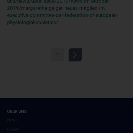
uns/news/detailseite/2019/news-im-oktober-
2019/margarethe-geiger-neues-mitglied-im-
executive-committee-der-federation-of-european-
physiologial-societies/
1
ÜBER UNS
News
Events