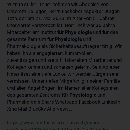
Wien In stiller Trauer nehmen wir Abschied von
unserem Kollegen, Herrn Fachoberinspektor Jürgen
Toth, der am 21. Mai 2023 im Alter von 51 Jahren
unerwartet verstorben ist. Herr Toth war 30 Jahre
Mitarbeiter am Institut
für
Physiologie
und
für
das
gesamte Zentrum
für
Physiologie
und
Pharmakologie als Sicherheitsbeauftragter tätig. Wir
haben ihn als engagierten, humorvollen,
zuverlässigen und stets hilfsbereiten Mitarbeiter und
Kollegen kennen und schätzen gelernt. Sein Ableben
hinterlässt eine tiefe Lücke, wir werden Jürgen sehr
vermissen! Unser tiefes Mitgefühl gilt seiner Familie
und allen Angehörigen. Im Namen aller Kolleg:innen
des gesamten Zentrums
für
Physiologie
und
Pharmakologie Share Whatsapp Facebook LinkedIn
Xing Mail BlueSky Alle News...
https://www.meduniwien.ac.at/web/ueber-
uns/news/2023/default-34fee72b1e-2/meduni-