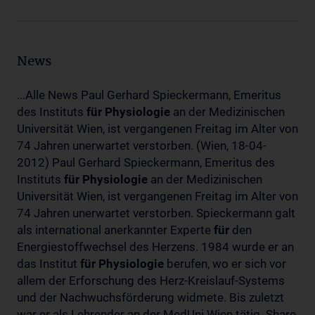
News
...Alle News Paul Gerhard Spieckermann, Emeritus
des Instituts
für
Physiologie
an der Medizinischen
Universität Wien, ist vergangenen Freitag im Alter von
74 Jahren unerwartet verstorben. (Wien, 18-04-
2012) Paul Gerhard Spieckermann, Emeritus des
Instituts
für
Physiologie
an der Medizinischen
Universität Wien, ist vergangenen Freitag im Alter von
74 Jahren unerwartet verstorben. Spieckermann galt
als international anerkannter Experte
für
den
Energiestoffwechsel des Herzens. 1984 wurde er an
das Institut
für
Physiologie
berufen, wo er sich vor
allem der Erforschung des Herz-Kreislauf-Systems
und der Nachwuchsförderung widmete. Bis zuletzt
war er als Lehrender an der MedUni Wien tätig. Share