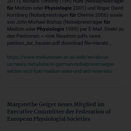
2011), Richard Timothy (Tim) Hunt (Nobelpreisträger
für
Medizin oder
Physiologie
2001) und Roger David
Kornberg (Nobelpreisträger
für
Chemie 2006) sowie
von John Michael Bishop (Nobelpreisträger
für
Medizin oder
Physiologie
1989) per E-Mail. Direkt zu
den Petitionen: » <link fileadmin pdfs news
petition_zur_hausen.pdf download file>Harald...
https://www.meduniwien.ac.at/web/en/about-
us/news/detailsite/in-german-nobelpreistraeger-
setzen-sich-fuer-meduni-wien-und-akh-wien-ein/
Margarethe Geiger neues Mitglied im
Executive Committee der Federation of
European Physiologial Societies