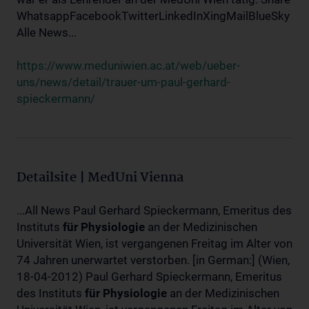
WhatsappFacebookTwitterLinkedInXingMailBlueSky
Alle News...
https://www.meduniwien.ac.at/web/ueber-
uns/news/detail/trauer-um-paul-gerhard-
spieckermann/
Detailsite | MedUni Vienna
...All News Paul Gerhard Spieckermann, Emeritus des
Instituts
für
Physiologie
an der Medizinischen
Universität Wien, ist vergangenen Freitag im Alter von
74 Jahren unerwartet verstorben. [in German:] (Wien,
18-04-2012) Paul Gerhard Spieckermann, Emeritus
des Instituts
für
Physiologie
an der Medizinischen