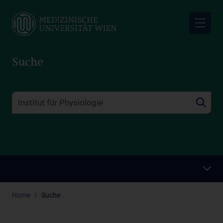
Skip
to
main
content
Suche
Home
Suche