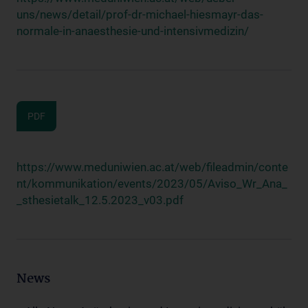
uns/news/detail/prof-dr-michael-hiesmayr-das-
normale-in-anaesthesie-und-intensivmedizin/
PDF
https://www.meduniwien.ac.at/web/fileadmin/conte
nt/kommunikation/events/2023/05/Aviso_Wr_Ana_
_sthesietalk_12.5.2023_v03.pdf
News