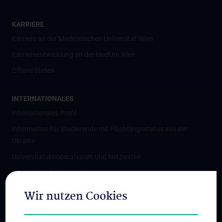
KARRIERE
Karriere an der Medizinischen Universität Wien
Karriereentwicklung an der MedUni Wien
Offene Stellen
INTERNATIONALES
Internationales Profil
Information für Studierende mit Flüchtlingsstatus aus der
Ukraine
Universitätskooperationen und Netzwerke
Internationale Kooperationen
Adjunct Professorships
Wir nutzen Cookies
Student & Staff Exchange
Das KPJ der MedUni Wien