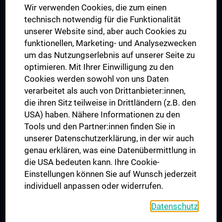
Wir verwenden Cookies, die zum einen
Graduiertentraining
technisch notwendig für die Funktionalität
Dual Career
unserer Website sind, aber auch Cookies zu
funktionellen, Marketing- und Analysezwecken
Trusted Reseach - Research Security - Foreign Interference
um das Nutzungserlebnis auf unserer Seite zu
UNESCO Lehrstuhl für Bioethik
optimieren. Mit Ihrer Einwilligung zu den
MUVI
Cookies werden sowohl von uns Daten
verarbeitet als auch von Drittanbieter:innen,
die ihren Sitz teilweise in Drittländern (z.B. den
USA) haben. Nähere Informationen zu den
Folgen Sie uns auf
Tools und den Partner:innen finden Sie in
unserer Datenschutzerklärung, in der wir auch
genau erklären, was eine Datenübermittlung in
die USA bedeuten kann. Ihre Cookie-
Einstellungen können Sie auf Wunsch jederzeit
individuell anpassen oder widerrufen.
PRESSE
JOBS
Datenschutz
MEDUNI SHOP