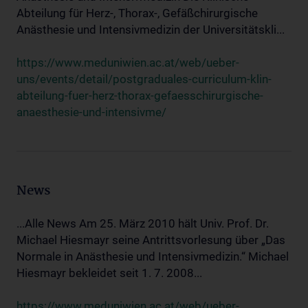
Abteilung für Herz-, Thorax-, Gefäßchirurgische
Anästhesie und Intensivmedizin der Universitätskli...
https://www.meduniwien.ac.at/web/ueber-
uns/events/detail/postgraduales-curriculum-klin-
abteilung-fuer-herz-thorax-gefaesschirurgische-
anaesthesie-und-intensivme/
News
...Alle News Am 25. März 2010 hält Univ. Prof. Dr.
Michael Hiesmayr seine Antrittsvorlesung über „Das
Normale in Anästhesie und Intensivmedizin.“ Michael
Hiesmayr bekleidet seit 1. 7. 2008...
https://www.meduniwien.ac.at/web/ueber-