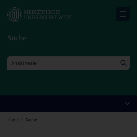
Skip
to
main
content
Suche
Home
Suche