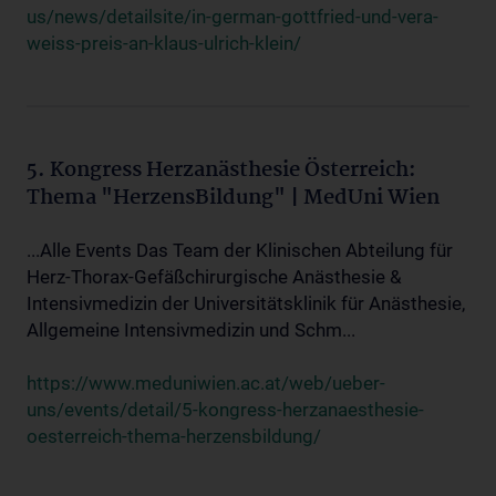
us/news/detailsite/in-german-gottfried-und-vera-
weiss-preis-an-klaus-ulrich-klein/
5. Kongress Herzanästhesie Österreich:
Thema "HerzensBildung" | MedUni Wien
...Alle Events Das Team der Klinischen Abteilung für
Herz-Thorax-Gefäßchirurgische Anästhesie &
Intensivmedizin der Universitätsklinik für Anästhesie,
Allgemeine Intensivmedizin und Schm...
https://www.meduniwien.ac.at/web/ueber-
uns/events/detail/5-kongress-herzanaesthesie-
oesterreich-thema-herzensbildung/