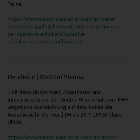
Teilne...
https://www.meduniwien.ac.at/web/en/ueber-
uns/events/jaehrliche-events/interdisziplinaere-
perioperative-echokardiographie-
notfallsonographie/aufbaukurs/
Detailsite | MedUni Vienna
...All News [in German:] Anästhesist und
Intensivmediziner der MedUni Wien erhält vom FWF
vergebene Auszeichnung auf dem Gebiet der
Anästhesie [in German:] (Wien, 25-1-2016) Klaus
Ulrich ...
https://www.meduniwien.ac.at/web/en/about-