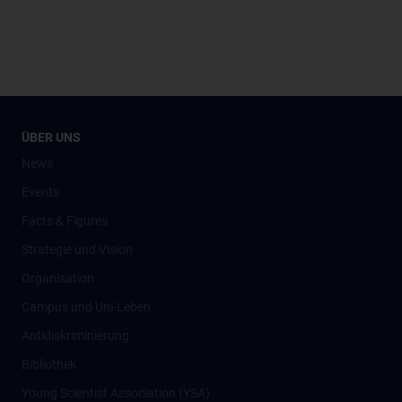
ÜBER UNS
News
Events
Facts & Figures
Strategie und Vision
Organisation
Campus und Uni-Leben
Antidiskriminierung
Bibliothek
Young Scientist Association (YSA)