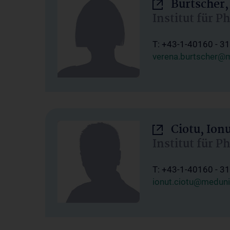
Burtscher,
Institut für P
T: +43-1-40160 - 3
verena.burtscher@m
Ciotu, Ion
Institut für P
T: +43-1-40160 - 3
ionut.ciotu@meduni