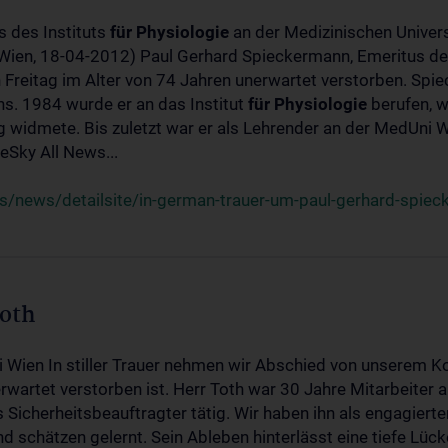
s des Instituts
für
Physiologie
an der Medizinischen Univers
(Wien, 18-04-2012) Paul Gerhard Spieckermann, Emeritus de
 Freitag im Alter von 74 Jahren unerwartet verstorben. Spie
s. 1984 wurde er an das Institut
für
Physiologie
berufen, w
idmete. Bis zuletzt war er als Lehrender an der MedUni Wi
Sky All News...
/news/detailsite/in-german-trauer-um-paul-gerhard-spie
Toth
i Wien In stiller Trauer nehmen wir Abschied von unserem K
wartet verstorben ist. Herr Toth war 30 Jahre Mitarbeiter a
Sicherheitsbeauftragter tätig. Wir haben ihn als engagierte
nd schätzen gelernt. Sein Ableben hinterlässt eine tiefe Lüc