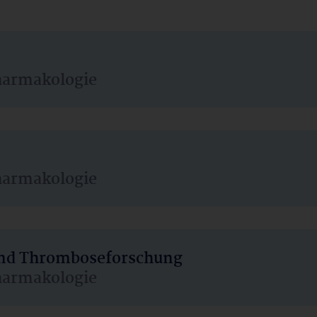
harmakologie
harmakologie
 und Thromboseforschung
harmakologie