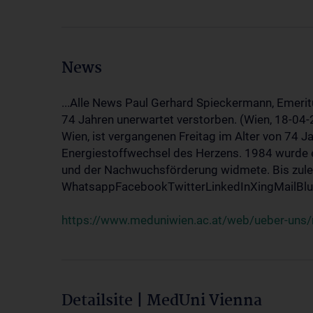
News
...Alle News Paul Gerhard Spieckermann, Emerit
74 Jahren unerwartet verstorben. (Wien, 18-04
Wien, ist vergangenen Freitag im Alter von 74 J
Energiestoffwechsel des Herzens. 1984 wurde e
und der Nachwuchsförderung widmete. Bis zuletz
WhatsappFacebookTwitterLinkedInXingMailBlue
https://www.meduniwien.ac.at/web/ueber-uns/
Detailsite | MedUni Vienna