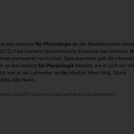
us des Instituts
für
Physiologie
an der Medizinischen Univer
-2012) Paul Gerhard Spieckermann, Emeritus des Instituts
fü
ahren unerwartet verstorben. Spieckermann galt als interna
r an das Institut
für
Physiologie
berufen, wo er sich vor a
t war er als Lehrender an der MedUni Wien tätig. Share
Sky Alle News...
news/detail/trauer-um-paul-gerhard-spieckermann/