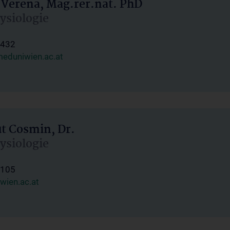
 Verena, Mag.rer.nat. PhD
hysiologie
1432
eduniwien.ac.at
ut Cosmin, Dr.
hysiologie
1105
wien.ac.at