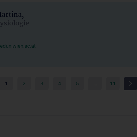
artina,
hysiologie
duniwien.ac.at
1
2
3
4
5
…
11