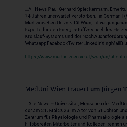
...All News Paul Gerhard Spieckermann, Emeritu
74 Jahren unerwartet verstorben. [in German:] 
Medizinischen Universität Wien, ist vergangenen
Experte
für
den Energiestoffwechsel des Herzen
Kreislauf-Systems und der Nachwuchsförderung w
WhatsappFacebookTwitterLinkedInXingMailBlue
https://www.meduniwien.ac.at/web/en/about-us
MedUni Wien trauert um Jürgen 
...Alle News – Universität, Menschen der MedUn
der am 21. Mai 2023 im Alter von 51 Jahren uner
Zentrum
für
Physiologie
und Pharmakologie als 
hilfsbereiten Mitarbeiter und Kollegen kennen u