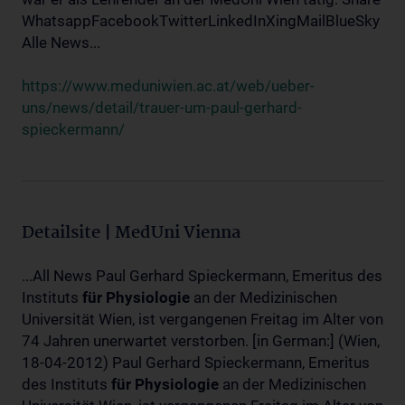
WhatsappFacebookTwitterLinkedInXingMailBlueSky
Alle News...
https://www.meduniwien.ac.at/web/ueber-
uns/news/detail/trauer-um-paul-gerhard-
spieckermann/
Detailsite | MedUni Vienna
...All News Paul Gerhard Spieckermann, Emeritus des
Instituts
für
Physiologie
an der Medizinischen
Universität Wien, ist vergangenen Freitag im Alter von
74 Jahren unerwartet verstorben. [in German:] (Wien,
18-04-2012) Paul Gerhard Spieckermann, Emeritus
des Instituts
für
Physiologie
an der Medizinischen