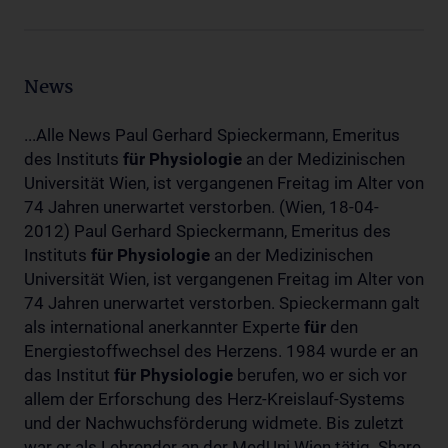
News
...Alle News Paul Gerhard Spieckermann, Emeritus
des Instituts
für
Physiologie
an der Medizinischen
Universität Wien, ist vergangenen Freitag im Alter von
74 Jahren unerwartet verstorben. (Wien, 18-04-
2012) Paul Gerhard Spieckermann, Emeritus des
Instituts
für
Physiologie
an der Medizinischen
Universität Wien, ist vergangenen Freitag im Alter von
74 Jahren unerwartet verstorben. Spieckermann galt
als international anerkannter Experte
für
den
Energiestoffwechsel des Herzens. 1984 wurde er an
das Institut
für
Physiologie
berufen, wo er sich vor
allem der Erforschung des Herz-Kreislauf-Systems
und der Nachwuchsförderung widmete. Bis zuletzt
war er als Lehrender an der MedUni Wien tätig. Share