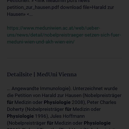
Petitionen: » <link fileadmin pdfs news
petition_zur_hausen.pdf download file>Harald zur
Hausen» <...
https://www.meduniwien.ac.at/web/ueber-
uns/news/detail/nobelpreistraeger-setzen-sich-fuer-
meduni-wien-und-akh-wien-ein/
Detailsite | MedUni Vienna
... Angewandte Immunologie). Unterzeichnet wurde
die Petition von Harald zur Hausen (Nobelpreisträger
für
Medizin oder
Physiologie
2008), Peter Charles
Doherty (Nobelpreisträger
für
Medizin oder
Physiologie
1996), Jules Hoffmann
(Nobelpreisträger
für
Medizin oder
Physiologie