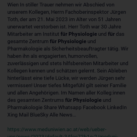
Wien In stiller Trauer nehmen wir Abschied von
unserem Kollegen, Herrn Fachoberinspektor Jürgen
Toth, der am 21. Mai 2023 im Alter von 51 Jahren
unerwartet verstorben ist. Herr Toth war 30 Jahre
Mitarbeiter am Institut
für
Physiologie
und
für
das
gesamte Zentrum
für
Physiologie
und
Pharmakologie als Sicherheitsbeauftragter tätig. Wir
haben ihn als engagierten, humorvollen,
zuverlässigen und stets hilfsbereiten Mitarbeiter und
Kollegen kennen und schätzen gelernt. Sein Ableben
hinterlässt eine tiefe Lücke, wir werden Jürgen sehr
vermissen! Unser tiefes Mitgefühl gilt seiner Familie
und allen Angehörigen. Im Namen aller Kolleg:innen
des gesamten Zentrums
für
Physiologie
und
Pharmakologie Share Whatsapp Facebook LinkedIn
Xing Mail BlueSky Alle News...
https://www.meduniwien.ac.at/web/ueber-
uns/news/2023/default-34fee72b1e-2/meduni-