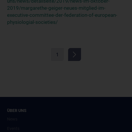
uns/news/detailseite/2019/news-im-oktober-
2019/margarethe-geiger-neues-mitglied-im-
executive-committee-der-federation-of-european-
physiologial-societies/
1
ÜBER UNS
News
Events