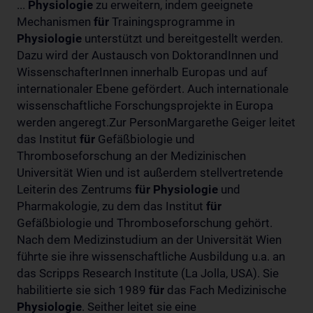
...
Physiologie
zu erweitern, indem geeignete
Mechanismen
für
Trainingsprogramme in
Physiologie
unterstützt und bereitgestellt werden.
Dazu wird der Austausch von DoktorandInnen und
WissenschafterInnen innerhalb Europas und auf
internationaler Ebene gefördert. Auch internationale
wissenschaftliche Forschungsprojekte in Europa
werden angeregt.Zur PersonMargarethe Geiger leitet
das Institut
für
Gefäßbiologie und
Thromboseforschung an der Medizinischen
Universität Wien und ist außerdem stellvertretende
Leiterin des Zentrums
für
Physiologie
und
Pharmakologie, zu dem das Institut
für
Gefäßbiologie und Thromboseforschung gehört.
Nach dem Medizinstudium an der Universität Wien
führte sie ihre wissenschaftliche Ausbildung u.a. an
das Scripps Research Institute (La Jolla, USA). Sie
habilitierte sie sich 1989
für
das Fach Medizinische
Physiologie
. Seither leitet sie eine