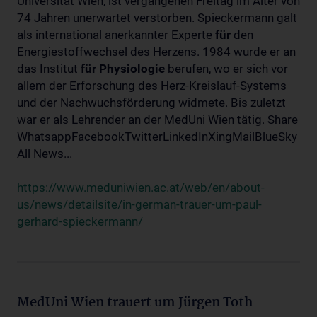
Universität Wien, ist vergangenen Freitag im Alter von
74 Jahren unerwartet verstorben. Spieckermann galt
als international anerkannter Experte
für
den
Energiestoffwechsel des Herzens. 1984 wurde er an
das Institut
für
Physiologie
berufen, wo er sich vor
allem der Erforschung des Herz-Kreislauf-Systems
und der Nachwuchsförderung widmete. Bis zuletzt
war er als Lehrender an der MedUni Wien tätig. Share
WhatsappFacebookTwitterLinkedInXingMailBlueSky
All News...
https://www.meduniwien.ac.at/web/en/about-
us/news/detailsite/in-german-trauer-um-paul-
gerhard-spieckermann/
MedUni Wien trauert um Jürgen Toth