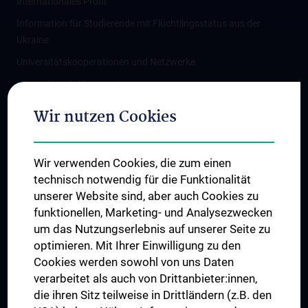
Internationales Profil
Information für Studierende mit Flüchtlingsstatus aus der
Ukraine
Universitätskooperationen und Netzwerke
Internationale Kooperationen
Adjunct Professorships
Wir nutzen Cookies
Student & Staff Exchange
Das KPJ der MedUni Wien
Wir verwenden Cookies, die zum einen
Graduiertentraining
technisch notwendig für die Funktionalität
Dual Career
unserer Website sind, aber auch Cookies zu
funktionellen, Marketing- und Analysezwecken
Trusted Reseach - Research Security - Foreign Interference
um das Nutzungserlebnis auf unserer Seite zu
UNESCO Lehrstuhl für Bioethik
optimieren. Mit Ihrer Einwilligung zu den
MUVI
Cookies werden sowohl von uns Daten
verarbeitet als auch von Drittanbieter:innen,
die ihren Sitz teilweise in Drittländern (z.B. den