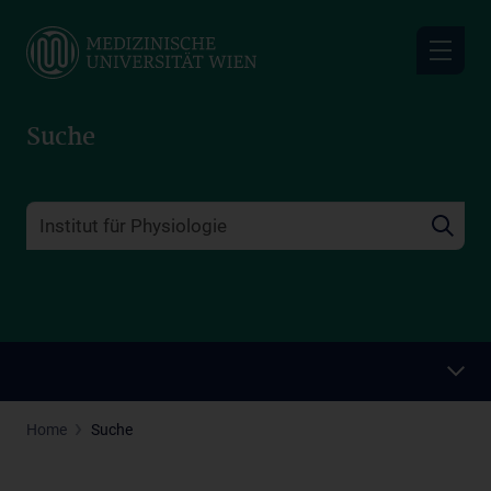
Skip
to
main
content
Suche
Home
Suche