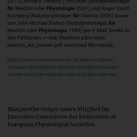
2011), Richard Timothy (Tim) Hunt (Nobelpreisträger
für
Medizin oder
Physiologie
2001) und Roger David
Kornberg (Nobelpreisträger
für
Chemie 2006) sowie
von John Michael Bishop (Nobelpreisträger
für
Medizin oder
Physiologie
1989) per E-Mail. Direkt zu
den Petitionen: » <link fileadmin pdfs news
petition_zur_hausen.pdf download file>Harald...
https://www.meduniwien.ac.at/web/en/about-
us/news/detailsite/in-german-nobelpreistraeger-
setzen-sich-fuer-meduni-wien-und-akh-wien-ein/
Margarethe Geiger neues Mitglied im
Executive Committee der Federation of
European Physiologial Societies