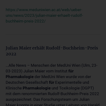
https://www.meduniwien.ac.at/web/ueber-
uns/news/2023/julian-maier-erhaelt-rudolf-
buchheim-preis-2022/
Julian Maier erhält Rudolf-Buchheim-Preis
2022
...Alle News – Menschen der MedUni Wien (Ulm, 23-
03-2023) Julian Maier vom Institut
für
Pharmakologie
der MedUni Wien wurde von der
Deutschen Gesellschaft
für
Experimentelle und
Klinische
Pharmakologie
und Toxikologie (DGPT)
mit dem renommierten Rudolf-Buchheim-Preis 2022
ausgezeichnet. Das Forschungsteam um Julian
Maier konnte in einer Studie unter Leitung von Harald