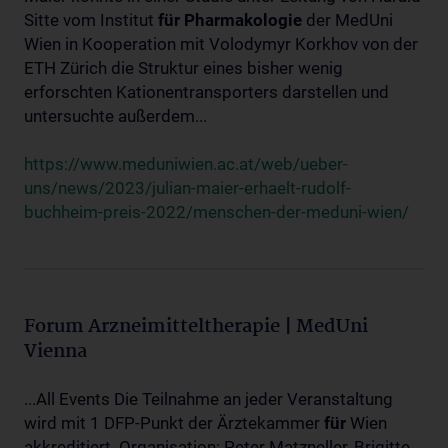
Sitte vom Institut
für
Pharmakologie
der MedUni
Wien in Kooperation mit Volodymyr Korkhov von der
ETH Zürich die Struktur eines bisher wenig
erforschten Kationentransporters darstellen und
untersuchte außerdem...
https://www.meduniwien.ac.at/web/ueber-
uns/news/2023/julian-maier-erhaelt-rudolf-
buchheim-preis-2022/menschen-der-meduni-wien/
Forum Arzneimitteltherapie | MedUni
Vienna
...All Events Die Teilnahme an jeder Veranstaltung
wird mit 1 DFP-Punkt der Ärztekammer
für
Wien
akkreditiert. Organisation: Peter Matzneller, Brigitte