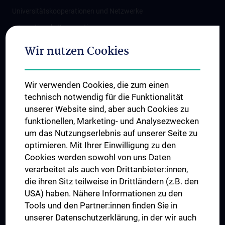
Universitätskooperationen und Netzwerke
Internationale Kooperationen
Adjunct Professorships
Wir nutzen Cookies
Student & Staff Exchange
Das KPJ der MedUni Wien
Wir verwenden Cookies, die zum einen
Graduiertentraining
technisch notwendig für die Funktionalität
Dual Career
unserer Website sind, aber auch Cookies zu
funktionellen, Marketing- und Analysezwecken
Trusted Reseach - Research Security - Foreign Interference
um das Nutzungserlebnis auf unserer Seite zu
UNESCO Lehrstuhl für Bioethik
optimieren. Mit Ihrer Einwilligung zu den
MUVI
Cookies werden sowohl von uns Daten
verarbeitet als auch von Drittanbieter:innen,
die ihren Sitz teilweise in Drittländern (z.B. den
USA) haben. Nähere Informationen zu den
Folgen Sie uns auf
Tools und den Partner:innen finden Sie in
unserer Datenschutzerklärung, in der wir auch