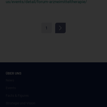
us/events/detail/forum-arzneimitteltherapie/
1
ÜBER UNS
News
Events
Facts & Figures
Strategie und Vision