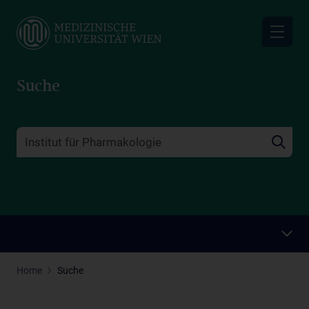
Skip
to
main
content
Suche
Home
Suche