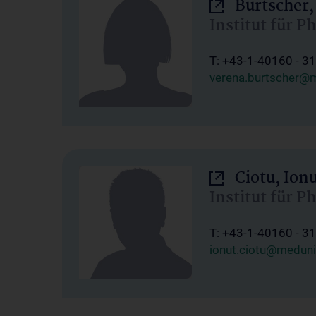
Burtscher,
Institut für P
T: +43-1-40160 - 3
verena.burtscher@m
Ciotu, Ion
Institut für P
T: +43-1-40160 - 3
ionut.ciotu@meduni