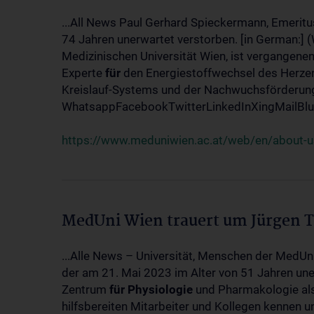
...All News Paul Gerhard Spieckermann, Emeritu
74 Jahren unerwartet verstorben. [in German:] 
Medizinischen Universität Wien, ist vergangenen
Experte
für
den Energiestoffwechsel des Herzen
Kreislauf-Systems und der Nachwuchsförderung w
WhatsappFacebookTwitterLinkedInXingMailBlue
https://www.meduniwien.ac.at/web/en/about-us
MedUni Wien trauert um Jürgen 
...Alle News – Universität, Menschen der MedUn
der am 21. Mai 2023 im Alter von 51 Jahren uner
Zentrum
für
Physiologie
und Pharmakologie als 
hilfsbereiten Mitarbeiter und Kollegen kennen u