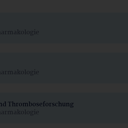
harmakologie
harmakologie
 und Thromboseforschung
harmakologie