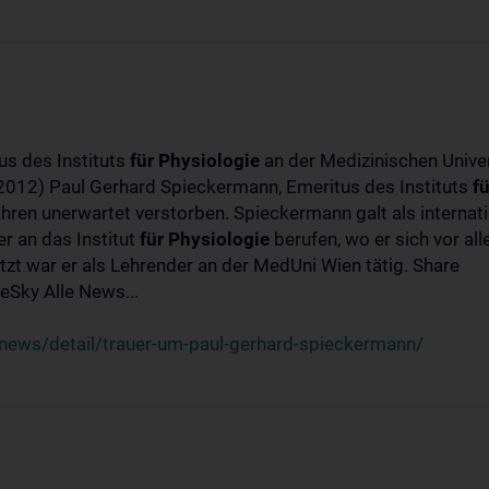
us des Instituts
für
Physiologie
an der Medizinischen Univer
-2012) Paul Gerhard Spieckermann, Emeritus des Instituts
fü
ahren unerwartet verstorben. Spieckermann galt als interna
r an das Institut
für
Physiologie
berufen, wo er sich vor a
t war er als Lehrender an der MedUni Wien tätig. Share
Sky Alle News...
news/detail/trauer-um-paul-gerhard-spieckermann/