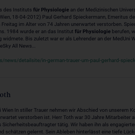
s des Instituts
für
Physiologie
an der Medizinischen Univers
(Wien, 18-04-2012) Paul Gerhard Spieckermann, Emeritus de
 Freitag im Alter von 74 Jahren unerwartet verstorben. Spie
s. 1984 wurde er an das Institut
für
Physiologie
berufen, w
idmete. Bis zuletzt war er als Lehrender an der MedUni Wi
Sky All News...
/news/detailsite/in-german-trauer-um-paul-gerhard-spie
Toth
i Wien In stiller Trauer nehmen wir Abschied von unserem K
wartet verstorben ist. Herr Toth war 30 Jahre Mitarbeiter a
Sicherheitsbeauftragter tätig. Wir haben ihn als engagierte
nd schätzen gelernt. Sein Ableben hinterlässt eine tiefe Lüc