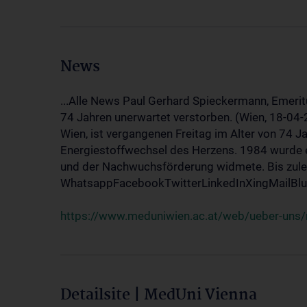
News
...Alle News Paul Gerhard Spieckermann, Emerit
74 Jahren unerwartet verstorben. (Wien, 18-04
Wien, ist vergangenen Freitag im Alter von 74 J
Energiestoffwechsel des Herzens. 1984 wurde e
und der Nachwuchsförderung widmete. Bis zuletz
WhatsappFacebookTwitterLinkedInXingMailBlue
https://www.meduniwien.ac.at/web/ueber-uns/
Detailsite | MedUni Vienna