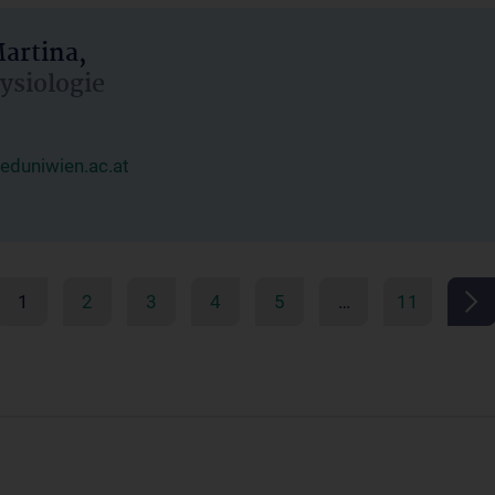
artina,
hysiologie
duniwien.ac.at
1
2
3
4
5
…
11