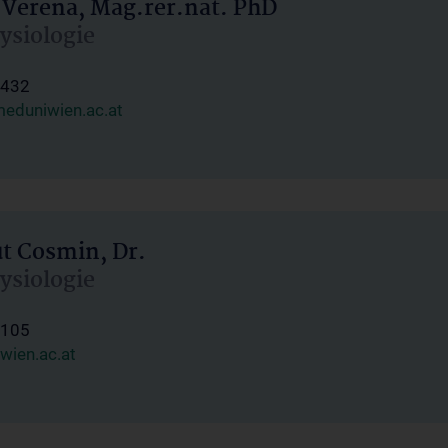
 Verena, Mag.rer.nat. PhD
hysiologie
1432
eduniwien.ac.at
ut Cosmin, Dr.
hysiologie
1105
wien.ac.at