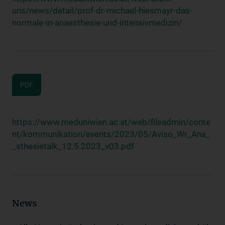
uns/news/detail/prof-dr-michael-hiesmayr-das-
normale-in-anaesthesie-und-intensivmedizin/
PDF
https://www.meduniwien.ac.at/web/fileadmin/conte
nt/kommunikation/events/2023/05/Aviso_Wr_Ana_
_sthesietalk_12.5.2023_v03.pdf
News