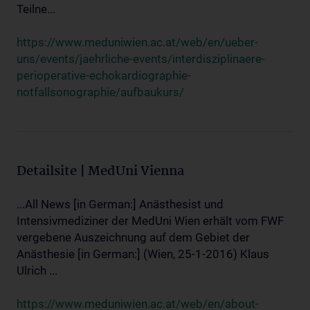
Teilne...
https://www.meduniwien.ac.at/web/en/ueber-
uns/events/jaehrliche-events/interdisziplinaere-
perioperative-echokardiographie-
notfallsonographie/aufbaukurs/
Detailsite | MedUni Vienna
...All News [in German:] Anästhesist und
Intensivmediziner der MedUni Wien erhält vom FWF
vergebene Auszeichnung auf dem Gebiet der
Anästhesie [in German:] (Wien, 25-1-2016) Klaus
Ulrich ...
https://www.meduniwien.ac.at/web/en/about-