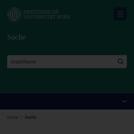
Skip
to
main
content
Suche
Home
Suche