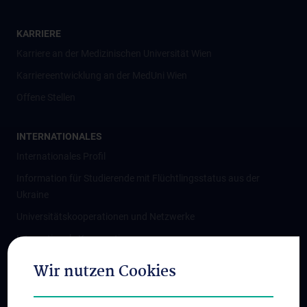
KARRIERE
Karriere an der Medizinischen Universität Wien
Karriereentwicklung an der MedUni Wien
Offene Stellen
INTERNATIONALES
Internationales Profil
Information für Studierende mit Flüchtlingsstatus aus der
Ukraine
Universitätskooperationen und Netzwerke
Internationale Kooperationen
Adjunct Professorships
Wir nutzen Cookies
Student & Staff Exchange
Das KPJ der MedUni Wien