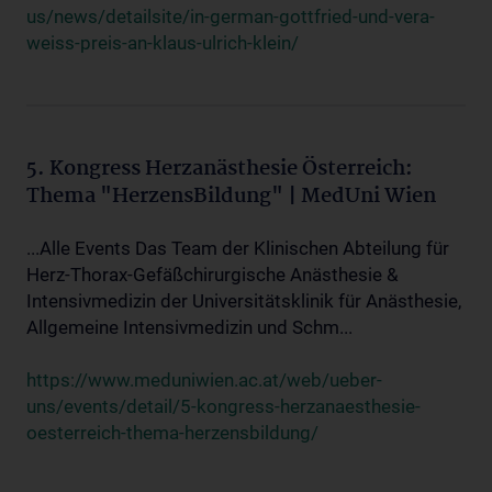
us/news/detailsite/in-german-gottfried-und-vera-
weiss-preis-an-klaus-ulrich-klein/
5. Kongress Herzanästhesie Österreich:
Thema "HerzensBildung" | MedUni Wien
...Alle Events Das Team der Klinischen Abteilung für
Herz-Thorax-Gefäßchirurgische Anästhesie &
Intensivmedizin der Universitätsklinik für Anästhesie,
Allgemeine Intensivmedizin und Schm...
https://www.meduniwien.ac.at/web/ueber-
uns/events/detail/5-kongress-herzanaesthesie-
oesterreich-thema-herzensbildung/