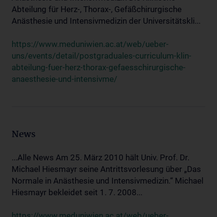
Abteilung für Herz-, Thorax-, Gefäßchirurgische
Anästhesie und Intensivmedizin der Universitätskli...
https://www.meduniwien.ac.at/web/ueber-
uns/events/detail/postgraduales-curriculum-klin-
abteilung-fuer-herz-thorax-gefaesschirurgische-
anaesthesie-und-intensivme/
News
...Alle News Am 25. März 2010 hält Univ. Prof. Dr.
Michael Hiesmayr seine Antrittsvorlesung über „Das
Normale in Anästhesie und Intensivmedizin.“ Michael
Hiesmayr bekleidet seit 1. 7. 2008...
https://www.meduniwien.ac.at/web/ueber-