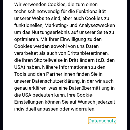
Wir verwenden Cookies, die zum einen
Graduiertentraining
technisch notwendig für die Funktionalität
Dual Career
unserer Website sind, aber auch Cookies zu
funktionellen, Marketing- und Analysezwecken
Trusted Reseach - Research Security - Foreign Interference
um das Nutzungserlebnis auf unserer Seite zu
UNESCO Lehrstuhl für Bioethik
optimieren. Mit Ihrer Einwilligung zu den
MUVI
Cookies werden sowohl von uns Daten
verarbeitet als auch von Drittanbieter:innen,
die ihren Sitz teilweise in Drittländern (z.B. den
USA) haben. Nähere Informationen zu den
Folgen Sie uns auf
Tools und den Partner:innen finden Sie in
unserer Datenschutzerklärung, in der wir auch
genau erklären, was eine Datenübermittlung in
die USA bedeuten kann. Ihre Cookie-
Einstellungen können Sie auf Wunsch jederzeit
individuell anpassen oder widerrufen.
PRESSE
JOBS
Datenschutz
MEDUNI SHOP