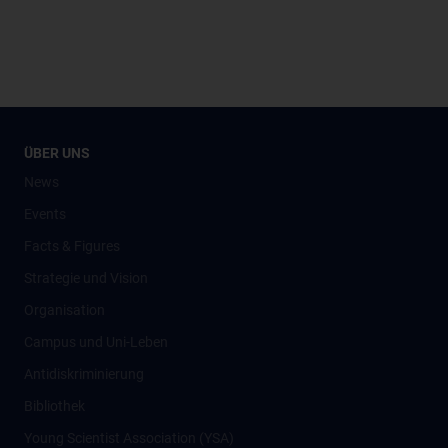
ÜBER UNS
News
Events
Facts & Figures
Strategie und Vision
Organisation
Campus und Uni-Leben
Antidiskriminierung
Bibliothek
Young Scientist Association (YSA)