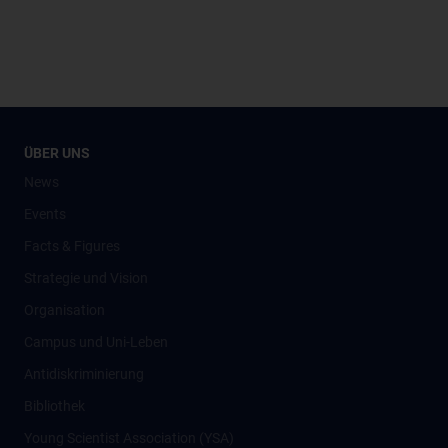
ÜBER UNS
News
Events
Facts & Figures
Strategie und Vision
Organisation
Campus und Uni-Leben
Antidiskriminierung
Bibliothek
Young Scientist Association (YSA)