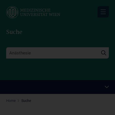
Skip
to
main
content
Suche
Home
Suche