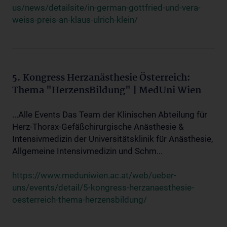
us/news/detailsite/in-german-gottfried-und-vera-
weiss-preis-an-klaus-ulrich-klein/
5. Kongress Herzanästhesie Österreich:
Thema "HerzensBildung" | MedUni Wien
...Alle Events Das Team der Klinischen Abteilung für
Herz-Thorax-Gefäßchirurgische Anästhesie &
Intensivmedizin der Universitätsklinik für Anästhesie,
Allgemeine Intensivmedizin und Schm...
https://www.meduniwien.ac.at/web/ueber-
uns/events/detail/5-kongress-herzanaesthesie-
oesterreich-thema-herzensbildung/