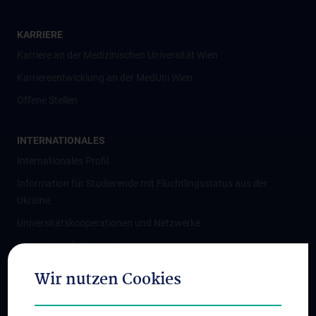
KARRIERE
Karriere an der Medizinischen Universität Wien
Karriereentwicklung an der MedUni Wien
Offene Stellen
INTERNATIONALES
Internationales Profil
Information für Studierende mit Flüchtlingsstatus aus der
Ukraine
Universitätskooperationen und Netzwerke
Internationale Kooperationen
Adjunct Professorships
Wir nutzen Cookies
Student & Staff Exchange
Das KPJ der MedUni Wien