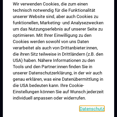
Wir verwenden Cookies, die zum einen
Graduiertentraining
technisch notwendig für die Funktionalität
Dual Career
unserer Website sind, aber auch Cookies zu
funktionellen, Marketing- und Analysezwecken
Trusted Reseach - Research Security - Foreign Interference
um das Nutzungserlebnis auf unserer Seite zu
UNESCO Lehrstuhl für Bioethik
optimieren. Mit Ihrer Einwilligung zu den
MUVI
Cookies werden sowohl von uns Daten
verarbeitet als auch von Drittanbieter:innen,
die ihren Sitz teilweise in Drittländern (z.B. den
USA) haben. Nähere Informationen zu den
Folgen Sie uns auf
Tools und den Partner:innen finden Sie in
unserer Datenschutzerklärung, in der wir auch
genau erklären, was eine Datenübermittlung in
die USA bedeuten kann. Ihre Cookie-
Einstellungen können Sie auf Wunsch jederzeit
individuell anpassen oder widerrufen.
PRESSE
JOBS
Datenschutz
MEDUNI SHOP