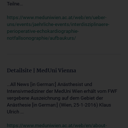
Teilne...
https://www.meduniwien.ac.at/web/en/ueber-
uns/events/jaehrliche-events/interdisziplinaere-
perioperative-echokardiographie-
notfallsonographie/aufbaukurs/
Detailsite | MedUni Vienna
...All News [in German:] Anästhesist und
Intensivmediziner der MedUni Wien erhält vom FWF
vergebene Auszeichnung auf dem Gebiet der
Anästhesie [in German:] (Wien, 25-1-2016) Klaus
Ulrich ...
https://www.meduniwien.ac.at/web/en/about-