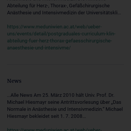
Abteilung für Herz-, Thorax-, Gefäßchirurgische
Anästhesie und Intensivmedizin der Universitätskli...
https://www.meduniwien.ac.at/web/ueber-
uns/events/detail/postgraduales-curriculum-klin-
abteilung-fuer-herz-thorax-gefaesschirurgische-
anaesthesie-und-intensivme/
News
...Alle News Am 25. März 2010 hält Univ. Prof. Dr.
Michael Hiesmayr seine Antrittsvorlesung über „Das
Normale in Anästhesie und Intensivmedizin.“ Michael
Hiesmayr bekleidet seit 1. 7. 2008...
https://www.meduniwien.ac.at/web/ueber-