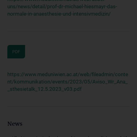
uns/news/detail/prof-dr-michael-hiesmayr-das-
normale-in-anaesthesie-und-intensivmedizin/
PDF
https://www.meduniwien.ac.at/web/fileadmin/conte
nt/kommunikation/events/2023/05/Aviso_Wr_Ana_
_sthesietalk_12.5.2023_v03.pdf
News