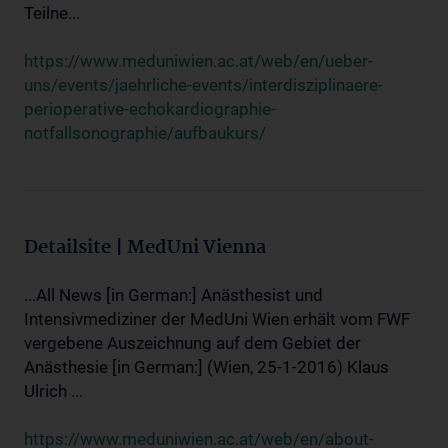
Teilne...
https://www.meduniwien.ac.at/web/en/ueber-
uns/events/jaehrliche-events/interdisziplinaere-
perioperative-echokardiographie-
notfallsonographie/aufbaukurs/
Detailsite | MedUni Vienna
...All News [in German:] Anästhesist und
Intensivmediziner der MedUni Wien erhält vom FWF
vergebene Auszeichnung auf dem Gebiet der
Anästhesie [in German:] (Wien, 25-1-2016) Klaus
Ulrich ...
https://www.meduniwien.ac.at/web/en/about-