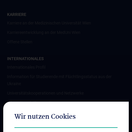
KARRIERE
Karriere an der Medizinischen Universität Wien
Karriereentwicklung an der MedUni Wien
Offene Stellen
INTERNATIONALES
Internationales Profil
Information für Studierende mit Flüchtlingsstatus aus der
Ukraine
Universitätskooperationen und Netzwerke
Internationale Kooperationen
Adjunct Professorships
Wir nutzen Cookies
Student & Staff Exchange
Das KPJ der MedUni Wien