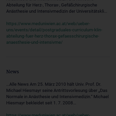
Abteilung für Herz-, Thorax-, Gefäßchirurgische
Anästhesie und Intensivmedizin der Universitätskli...
https://www.meduniwien.ac.at/web/ueber-
uns/events/detail/postgraduales-curriculum-klin-
abteilung-fuer-herz-thorax-gefaesschirurgische-
anaesthesie-und-intensivme/
News
...Alle News Am 25. März 2010 hält Univ. Prof. Dr.
Michael Hiesmayr seine Antrittsvorlesung über „Das
Normale in Anästhesie und Intensivmedizin.“ Michael
Hiesmayr bekleidet seit 1. 7. 2008...
https://www.meduniwien.ac.at/web/ueber-