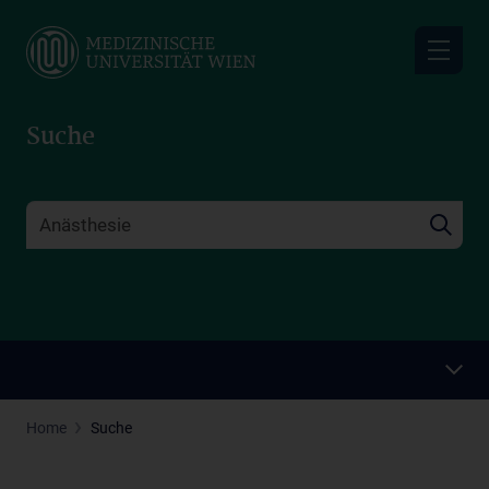
Skip
to
main
content
Suche
Home
Suche