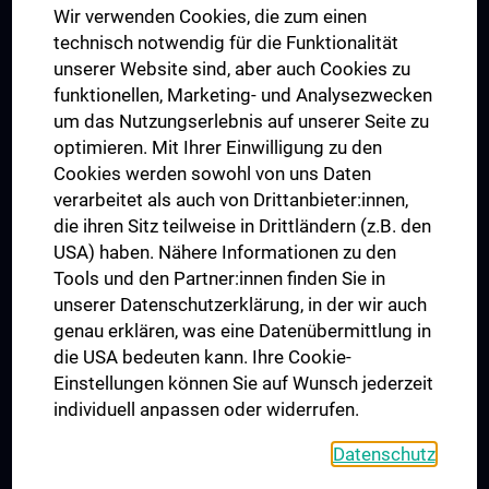
Wir verwenden Cookies, die zum einen
Graduiertentraining
technisch notwendig für die Funktionalität
Dual Career
unserer Website sind, aber auch Cookies zu
funktionellen, Marketing- und Analysezwecken
Trusted Reseach - Research Security - Foreign Interference
um das Nutzungserlebnis auf unserer Seite zu
UNESCO Lehrstuhl für Bioethik
optimieren. Mit Ihrer Einwilligung zu den
MUVI
Cookies werden sowohl von uns Daten
verarbeitet als auch von Drittanbieter:innen,
die ihren Sitz teilweise in Drittländern (z.B. den
USA) haben. Nähere Informationen zu den
Folgen Sie uns auf
Tools und den Partner:innen finden Sie in
unserer Datenschutzerklärung, in der wir auch
genau erklären, was eine Datenübermittlung in
die USA bedeuten kann. Ihre Cookie-
Einstellungen können Sie auf Wunsch jederzeit
individuell anpassen oder widerrufen.
PRESSE
JOBS
Datenschutz
MEDUNI SHOP