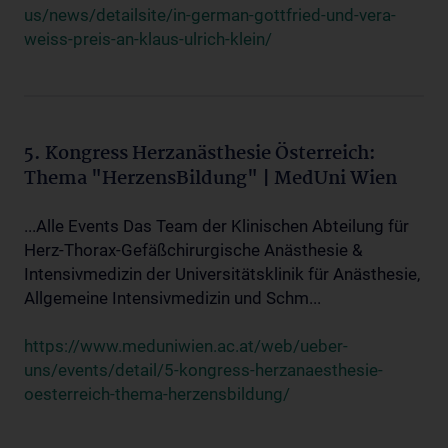
us/news/detailsite/in-german-gottfried-und-vera-
weiss-preis-an-klaus-ulrich-klein/
5. Kongress Herzanästhesie Österreich:
Thema "HerzensBildung" | MedUni Wien
...Alle Events Das Team der Klinischen Abteilung für
Herz-Thorax-Gefäßchirurgische Anästhesie &
Intensivmedizin der Universitätsklinik für Anästhesie,
Allgemeine Intensivmedizin und Schm...
https://www.meduniwien.ac.at/web/ueber-
uns/events/detail/5-kongress-herzanaesthesie-
oesterreich-thema-herzensbildung/