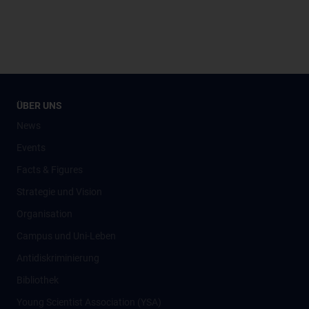
ÜBER UNS
News
Events
Facts & Figures
Strategie und Vision
Organisation
Campus und Uni-Leben
Antidiskriminierung
Bibliothek
Young Scientist Association (YSA)