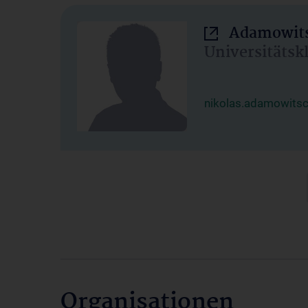
Adamowits
Universitätsk
nikolas.adamowits
Organisationen