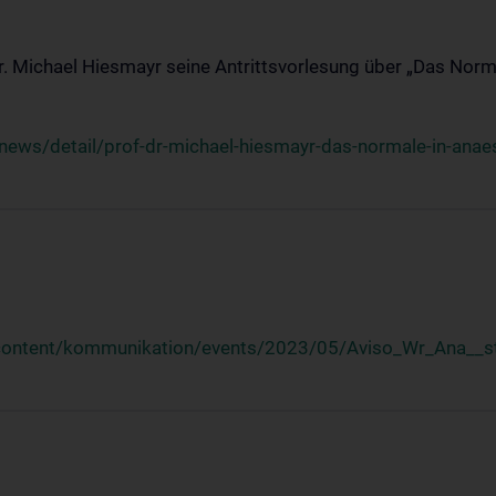
Dr. Michael Hiesmayr seine Antrittsvorlesung über „Das Norm
ews/detail/prof-dr-michael-hiesmayr-das-normale-in-anaes
/content/kommunikation/events/2023/05/Aviso_Wr_Ana__st