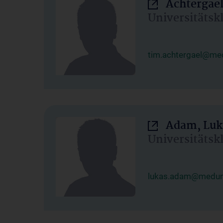
Achtergael
Universitätsk
tim.achtergael@med
Adam, Luk
Universitätsk
lukas.adam@meduni