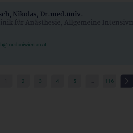
ch, Nikolas, Dr.med.univ.
linik für Anästhesie, Allgemeine Intensi
ch@meduniwien.ac.at
1
2
3
4
5
…
116