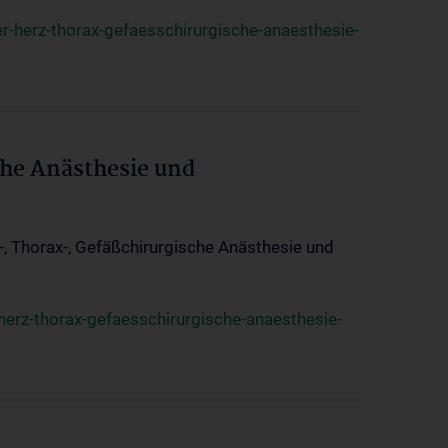
r-herz-thorax-gefaesschirurgische-anaesthesie-
che Anästhesie und
z-, Thorax-, Gefäßchirurgische Anästhesie und
herz-thorax-gefaesschirurgische-anaesthesie-