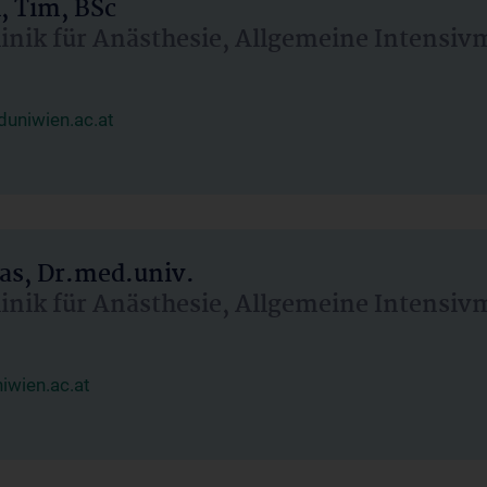
, Tim, BSc
linik für Anästhesie, Allgemeine Intensi
uniwien.ac.at
as, Dr.med.univ.
linik für Anästhesie, Allgemeine Intensi
wien.ac.at