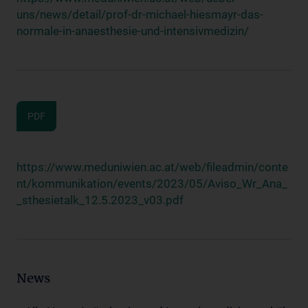
uns/news/detail/prof-dr-michael-hiesmayr-das-
normale-in-anaesthesie-und-intensivmedizin/
PDF
https://www.meduniwien.ac.at/web/fileadmin/conte
nt/kommunikation/events/2023/05/Aviso_Wr_Ana_
_sthesietalk_12.5.2023_v03.pdf
News