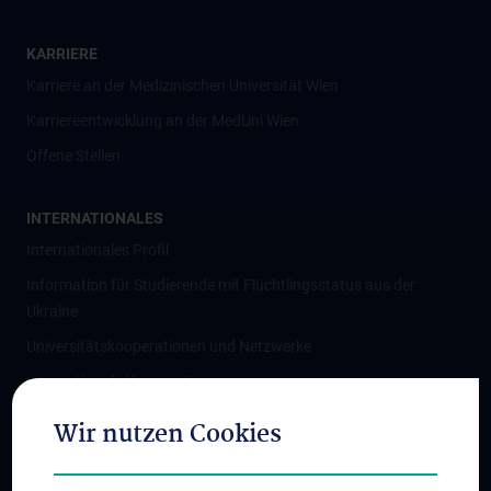
KARRIERE
Karriere an der Medizinischen Universität Wien
Karriereentwicklung an der MedUni Wien
Offene Stellen
INTERNATIONALES
Internationales Profil
Information für Studierende mit Flüchtlingsstatus aus der
Ukraine
Universitätskooperationen und Netzwerke
Internationale Kooperationen
Adjunct Professorships
Wir nutzen Cookies
Student & Staff Exchange
Das KPJ der MedUni Wien