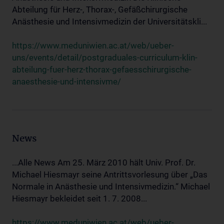
Abteilung für Herz-, Thorax-, Gefäßchirurgische
Anästhesie und Intensivmedizin der Universitätskli...
https://www.meduniwien.ac.at/web/ueber-
uns/events/detail/postgraduales-curriculum-klin-
abteilung-fuer-herz-thorax-gefaesschirurgische-
anaesthesie-und-intensivme/
News
...Alle News Am 25. März 2010 hält Univ. Prof. Dr.
Michael Hiesmayr seine Antrittsvorlesung über „Das
Normale in Anästhesie und Intensivmedizin.“ Michael
Hiesmayr bekleidet seit 1. 7. 2008...
https://www.meduniwien.ac.at/web/ueber-