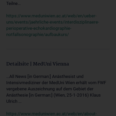
Teilne...
https://www.meduniwien.ac.at/web/en/ueber-
uns/events/jaehrliche-events/interdisziplinaere-
perioperative-echokardiographie-
notfallsonographie/aufbaukurs/
Detailsite | MedUni Vienna
...All News [in German:] Anästhesist und
Intensivmediziner der MedUni Wien erhält vom FWF
vergebene Auszeichnung auf dem Gebiet der
Anästhesie [in German:] (Wien, 25-1-2016) Klaus
Ulrich ...
https://www.meduniwien.ac.at/web/en/about-