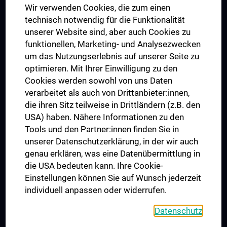
Wir verwenden Cookies, die zum einen
Graduiertentraining
technisch notwendig für die Funktionalität
Dual Career
unserer Website sind, aber auch Cookies zu
funktionellen, Marketing- und Analysezwecken
Trusted Reseach - Research Security - Foreign Interference
um das Nutzungserlebnis auf unserer Seite zu
UNESCO Lehrstuhl für Bioethik
optimieren. Mit Ihrer Einwilligung zu den
MUVI
Cookies werden sowohl von uns Daten
verarbeitet als auch von Drittanbieter:innen,
die ihren Sitz teilweise in Drittländern (z.B. den
USA) haben. Nähere Informationen zu den
Folgen Sie uns auf
Tools und den Partner:innen finden Sie in
unserer Datenschutzerklärung, in der wir auch
genau erklären, was eine Datenübermittlung in
die USA bedeuten kann. Ihre Cookie-
Einstellungen können Sie auf Wunsch jederzeit
individuell anpassen oder widerrufen.
PRESSE
JOBS
Datenschutz
MEDUNI SHOP