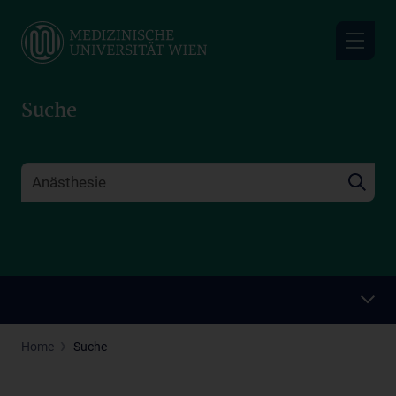
Skip
to
main
content
Suche
Home
Suche