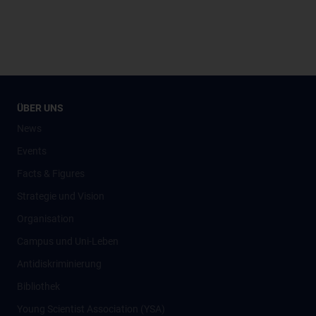
ÜBER UNS
News
Events
Facts & Figures
Strategie und Vision
Organisation
Campus und Uni-Leben
Antidiskriminierung
Bibliothek
Young Scientist Association (YSA)