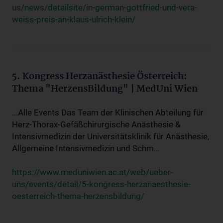
us/news/detailsite/in-german-gottfried-und-vera-
weiss-preis-an-klaus-ulrich-klein/
5. Kongress Herzanästhesie Österreich:
Thema "HerzensBildung" | MedUni Wien
...Alle Events Das Team der Klinischen Abteilung für
Herz-Thorax-Gefäßchirurgische Anästhesie &
Intensivmedizin der Universitätsklinik für Anästhesie,
Allgemeine Intensivmedizin und Schm...
https://www.meduniwien.ac.at/web/ueber-
uns/events/detail/5-kongress-herzanaesthesie-
oesterreich-thema-herzensbildung/