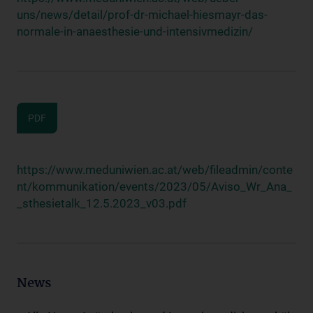
uns/news/detail/prof-dr-michael-hiesmayr-das-
normale-in-anaesthesie-und-intensivmedizin/
PDF
https://www.meduniwien.ac.at/web/fileadmin/conte
nt/kommunikation/events/2023/05/Aviso_Wr_Ana_
_sthesietalk_12.5.2023_v03.pdf
News