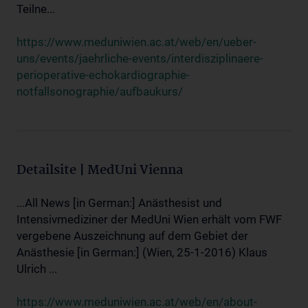
Teilne...
https://www.meduniwien.ac.at/web/en/ueber-
uns/events/jaehrliche-events/interdisziplinaere-
perioperative-echokardiographie-
notfallsonographie/aufbaukurs/
Detailsite | MedUni Vienna
...All News [in German:] Anästhesist und
Intensivmediziner der MedUni Wien erhält vom FWF
vergebene Auszeichnung auf dem Gebiet der
Anästhesie [in German:] (Wien, 25-1-2016) Klaus
Ulrich ...
https://www.meduniwien.ac.at/web/en/about-