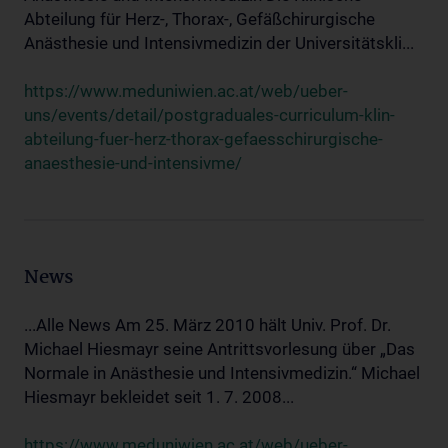
Abteilung für Herz-, Thorax-, Gefäßchirurgische
Anästhesie und Intensivmedizin der Universitätskli...
https://www.meduniwien.ac.at/web/ueber-
uns/events/detail/postgraduales-curriculum-klin-
abteilung-fuer-herz-thorax-gefaesschirurgische-
anaesthesie-und-intensivme/
News
...Alle News Am 25. März 2010 hält Univ. Prof. Dr.
Michael Hiesmayr seine Antrittsvorlesung über „Das
Normale in Anästhesie und Intensivmedizin.“ Michael
Hiesmayr bekleidet seit 1. 7. 2008...
https://www.meduniwien.ac.at/web/ueber-