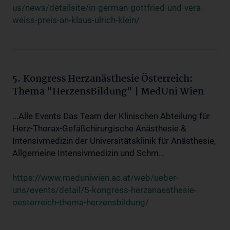
us/news/detailsite/in-german-gottfried-und-vera-
weiss-preis-an-klaus-ulrich-klein/
5. Kongress Herzanästhesie Österreich:
Thema "HerzensBildung" | MedUni Wien
...Alle Events Das Team der Klinischen Abteilung für
Herz-Thorax-Gefäßchirurgische Anästhesie &
Intensivmedizin der Universitätsklinik für Anästhesie,
Allgemeine Intensivmedizin und Schm...
https://www.meduniwien.ac.at/web/ueber-
uns/events/detail/5-kongress-herzanaesthesie-
oesterreich-thema-herzensbildung/