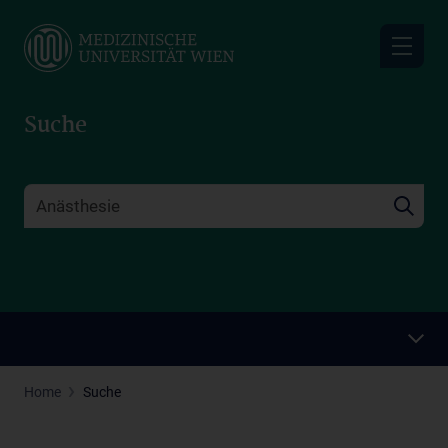
Skip
to
main
content
Suche
Home
Suche