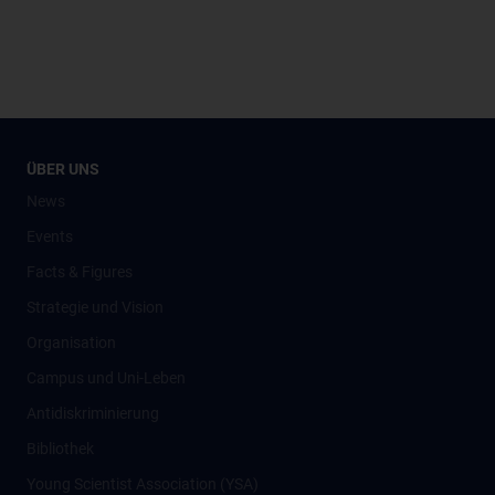
ÜBER UNS
News
Events
Facts & Figures
Strategie und Vision
Organisation
Campus und Uni-Leben
Antidiskriminierung
Bibliothek
Young Scientist Association (YSA)