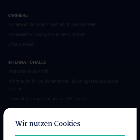
KARRIERE
Karriere an der Medizinischen Universität Wien
Karriereentwicklung an der MedUni Wien
Offene Stellen
INTERNATIONALES
Internationales Profil
Information für Studierende mit Flüchtlingsstatus aus der
Ukraine
Universitätskooperationen und Netzwerke
Internationale Kooperationen
Adjunct Professorships
Wir nutzen Cookies
Student & Staff Exchange
Das KPJ der MedUni Wien