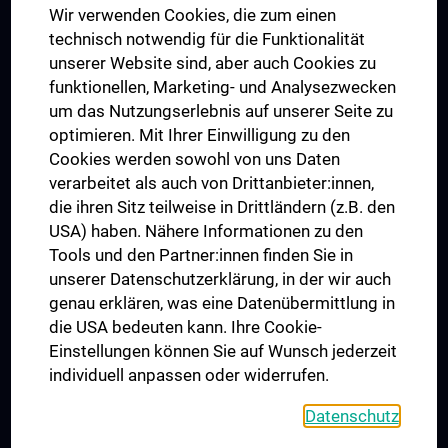
Wir verwenden Cookies, die zum einen
Graduiertentraining
technisch notwendig für die Funktionalität
Dual Career
unserer Website sind, aber auch Cookies zu
funktionellen, Marketing- und Analysezwecken
Trusted Reseach - Research Security - Foreign Interference
um das Nutzungserlebnis auf unserer Seite zu
UNESCO Lehrstuhl für Bioethik
optimieren. Mit Ihrer Einwilligung zu den
MUVI
Cookies werden sowohl von uns Daten
verarbeitet als auch von Drittanbieter:innen,
die ihren Sitz teilweise in Drittländern (z.B. den
USA) haben. Nähere Informationen zu den
Folgen Sie uns auf
Tools und den Partner:innen finden Sie in
unserer Datenschutzerklärung, in der wir auch
genau erklären, was eine Datenübermittlung in
die USA bedeuten kann. Ihre Cookie-
Einstellungen können Sie auf Wunsch jederzeit
individuell anpassen oder widerrufen.
PRESSE
JOBS
Datenschutz
MEDUNI SHOP