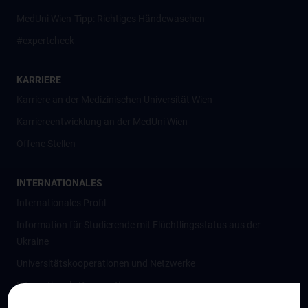
MedUni Wien-Tipp: Richtiges Händewaschen
#expertcheck
KARRIERE
Karriere an der Medizinischen Universität Wien
Karriereentwicklung an der MedUni Wien
Offene Stellen
INTERNATIONALES
Internationales Profil
Information für Studierende mit Flüchtlingsstatus aus der
Ukraine
Universitätskooperationen und Netzwerke
Internationale Kooperationen
Adjunct Professorships