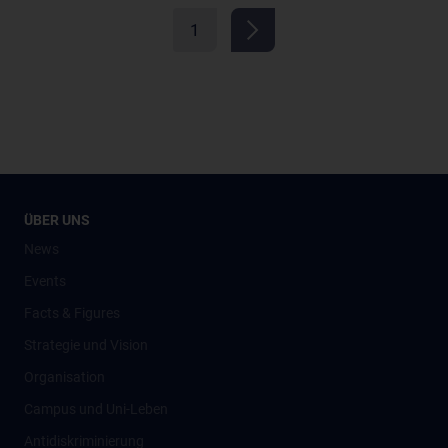
1
ÜBER UNS
News
Events
Facts & Figures
Strategie und Vision
Organisation
Campus und Uni-Leben
Antidiskriminierung