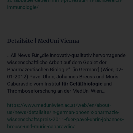
schabbauer-uebernimmt-professur-im-fachbereich-
immunologie/
Detailsite | MedUni Vienna
...All News
Für
„die innovativ-qualitativ hervorragende
wissenschaftliche Arbeit auf dem Gebiet der
Pharmazeutischen Biologie“. [in German:] (Wien, 02-
01-2012) Pavel Uhrin, Johannes Breuss und Muris
Cabaravdic vom Institut
für
Gefäßbiologie
und
Thromboseforschung an der MedUni Wien...
https://www.meduniwien.ac.at/web/en/about-
us/news/detailsite/in-german-phoenix-pharmazie-
wissenschaftspreis-2011-fuer-pavel-uhrin-johannes-
breuss-und-muris-cabaravdic/