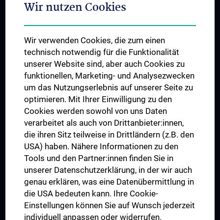
Wir nutzen Cookies
Student & Staff Exchange
Das KPJ der MedUni Wien
Wir verwenden Cookies, die zum einen
Graduiertentraining
technisch notwendig für die Funktionalität
Dual Career
unserer Website sind, aber auch Cookies zu
funktionellen, Marketing- und Analysezwecken
Trusted Reseach - Research Security - Foreign Interference
um das Nutzungserlebnis auf unserer Seite zu
UNESCO Lehrstuhl für Bioethik
optimieren. Mit Ihrer Einwilligung zu den
MUVI
Cookies werden sowohl von uns Daten
verarbeitet als auch von Drittanbieter:innen,
die ihren Sitz teilweise in Drittländern (z.B. den
USA) haben. Nähere Informationen zu den
Folgen Sie uns auf
Tools und den Partner:innen finden Sie in
unserer Datenschutzerklärung, in der wir auch
genau erklären, was eine Datenübermittlung in
die USA bedeuten kann. Ihre Cookie-
Einstellungen können Sie auf Wunsch jederzeit
individuell anpassen oder widerrufen.
PRESSE