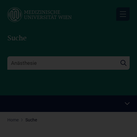
Skip
to
main
content
Suche
Home
Suche