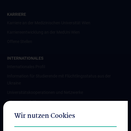
KARRIERE
Karriere an der Medizinischen Universität Wien
Karriereentwicklung an der MedUni Wien
Offene Stellen
INTERNATIONALES
Internationales Profil
Information für Studierende mit Flüchtlingsstatus aus der
Ukraine
Universitätskooperationen und Netzwerke
Internationale Kooperationen
Adjunct Professorships
Wir nutzen Cookies
Student & Staff Exchange
Das KPJ der MedUni Wien