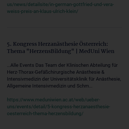
us/news/detailsite/in-german-gottfried-und-vera-
weiss-preis-an-klaus-ulrich-klein/
5. Kongress Herzanästhesie Österreich:
Thema "HerzensBildung" | MedUni Wien
...Alle Events Das Team der Klinischen Abteilung für
Herz-Thorax-Gefäßchirurgische Anästhesie &
Intensivmedizin der Universitätsklinik für Anästhesie,
Allgemeine Intensivmedizin und Schm...
https://www.meduniwien.ac.at/web/ueber-
uns/events/detail/5-kongress-herzanaesthesie-
oesterreich-thema-herzensbildung/