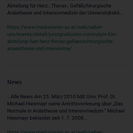
Abteilung für Herz-, Thorax-, Gefäßchirurgische
Anästhesie und Intensivmedizin der Universitätskli...
https://www.meduniwien.ac.at/web/ueber-
uns/events/detail/postgraduales-curriculum-klin-
abteilung-fuer-herz-thorax-gefaesschirurgische-
anaesthesie-und-intensivme/
News
...Alle News Am 25. März 2010 hält Univ. Prof. Dr.
Michael Hiesmayr seine Antrittsvorlesung über „Das
Normale in Anästhesie und Intensivmedizin.“ Michael
Hiesmayr bekleidet seit 1. 7. 2008...
https://www.meduniwien.ac.at/web/ueber-