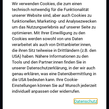
Wir verwenden Cookies, die zum einen
Graduiertentraining
technisch notwendig für die Funktionalität
Dual Career
unserer Website sind, aber auch Cookies zu
funktionellen, Marketing- und Analysezwecken
Trusted Reseach - Research Security - Foreign Interference
um das Nutzungserlebnis auf unserer Seite zu
UNESCO Lehrstuhl für Bioethik
optimieren. Mit Ihrer Einwilligung zu den
MUVI
Cookies werden sowohl von uns Daten
verarbeitet als auch von Drittanbieter:innen,
die ihren Sitz teilweise in Drittländern (z.B. den
USA) haben. Nähere Informationen zu den
Folgen Sie uns auf
Tools und den Partner:innen finden Sie in
unserer Datenschutzerklärung, in der wir auch
genau erklären, was eine Datenübermittlung in
die USA bedeuten kann. Ihre Cookie-
Einstellungen können Sie auf Wunsch jederzeit
individuell anpassen oder widerrufen.
PRESSE
JOBS
Datenschutz
MEDUNI SHOP