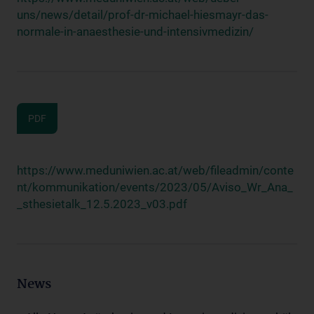
uns/news/detail/prof-dr-michael-hiesmayr-das-
normale-in-anaesthesie-und-intensivmedizin/
PDF
https://www.meduniwien.ac.at/web/fileadmin/conte
nt/kommunikation/events/2023/05/Aviso_Wr_Ana_
_sthesietalk_12.5.2023_v03.pdf
News