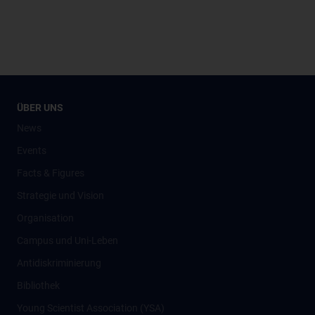
ÜBER UNS
News
Events
Facts & Figures
Strategie und Vision
Organisation
Campus und Uni-Leben
Antidiskriminierung
Bibliothek
Young Scientist Association (YSA)