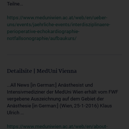
Teilne...
https://www.meduniwien.ac.at/web/en/ueber-
uns/events/jaehrliche-events/interdisziplinaere-
perioperative-echokardiographie-
notfallsonographie/aufbaukurs/
Detailsite | MedUni Vienna
...All News [in German:] Anästhesist und
Intensivmediziner der MedUni Wien erhält vom FWF
vergebene Auszeichnung auf dem Gebiet der
Anästhesie [in German:] (Wien, 25-1-2016) Klaus
Ulrich ...
https://www.meduniwien.ac.at/web/en/about-