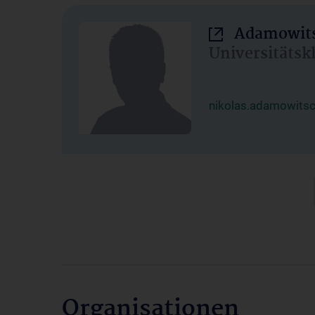
Adamowits
Universitätsk
nikolas.adamowits
Organisationen