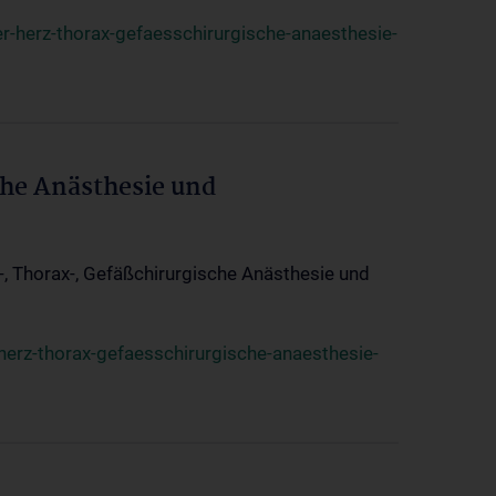
r-herz-thorax-gefaesschirurgische-anaesthesie-
che Anästhesie und
z-, Thorax-, Gefäßchirurgische Anästhesie und
herz-thorax-gefaesschirurgische-anaesthesie-