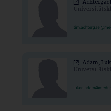
Achtergael
Universitätsk
tim.achtergael@med
Adam, Luk
Universitätsk
lukas.adam@meduni