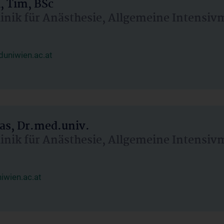
, Tim, BSc
linik für Anästhesie, Allgemeine Intensi
uniwien.ac.at
as, Dr.med.univ.
linik für Anästhesie, Allgemeine Intensi
wien.ac.at