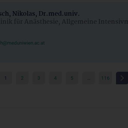
ch, Nikolas, Dr.med.univ.
linik für Anästhesie, Allgemeine Intensi
ch@meduniwien.ac.at
1
2
3
4
5
…
116