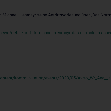
Dr. Michael Hiesmayr seine Antrittsvorlesung über „Das Norm
ews/detail/prof-dr-michael-hiesmayr-das-normale-in-anaes
/content/kommunikation/events/2023/05/Aviso_Wr_Ana__st