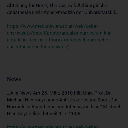
Abteilung für Herz-, Thorax-, Gefäßchirurgische
Anästhesie und Intensivmedizin der Universitätskli...
https://www.meduniwien.ac.at/web/ueber-
uns/events/detail/postgraduales-curriculum-klin-
abteilung-fuer-herz-thorax-gefaesschirurgische-
anaesthesie-und-intensivme/
News
...Alle News Am 25. März 2010 hält Univ. Prof. Dr.
Michael Hiesmayr seine Antrittsvorlesung über „Das
Normale in Anästhesie und Intensivmedizin.“ Michael
Hiesmayr bekleidet seit 1. 7. 2008...
https://www.meduniwien.ac.at/web/ueber-