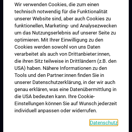
Wir verwenden Cookies, die zum einen
Graduiertentraining
technisch notwendig für die Funktionalität
Dual Career
unserer Website sind, aber auch Cookies zu
funktionellen, Marketing- und Analysezwecken
Trusted Reseach - Research Security - Foreign Interference
um das Nutzungserlebnis auf unserer Seite zu
UNESCO Lehrstuhl für Bioethik
optimieren. Mit Ihrer Einwilligung zu den
MUVI
Cookies werden sowohl von uns Daten
verarbeitet als auch von Drittanbieter:innen,
die ihren Sitz teilweise in Drittländern (z.B. den
USA) haben. Nähere Informationen zu den
Folgen Sie uns auf
Tools und den Partner:innen finden Sie in
unserer Datenschutzerklärung, in der wir auch
genau erklären, was eine Datenübermittlung in
die USA bedeuten kann. Ihre Cookie-
Einstellungen können Sie auf Wunsch jederzeit
individuell anpassen oder widerrufen.
PRESSE
JOBS
Datenschutz
MEDUNI SHOP