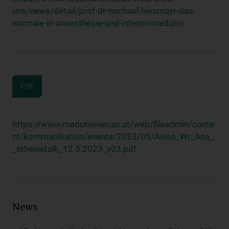
uns/news/detail/prof-dr-michael-hiesmayr-das-
normale-in-anaesthesie-und-intensivmedizin/
PDF
https://www.meduniwien.ac.at/web/fileadmin/conte
nt/kommunikation/events/2023/05/Aviso_Wr_Ana_
_sthesietalk_12.5.2023_v03.pdf
News