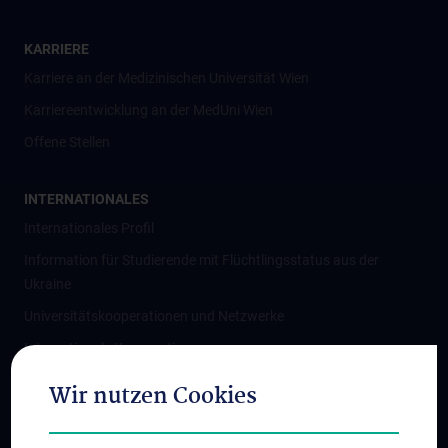
KARRIERE
Karriere an der Medizinischen Universität Wien
Karriereentwicklung an der MedUni Wien
Offene Stellen
INTERNATIONALES
Internationales Profil
Information für Studierende mit Flüchtlingsstatus aus der
Ukraine
Universitätskooperationen und Netzwerke
Internationale Kooperationen
Adjunct Professorships
Wir nutzen Cookies
Student & Staff Exchange
Das KPJ der MedUni Wien