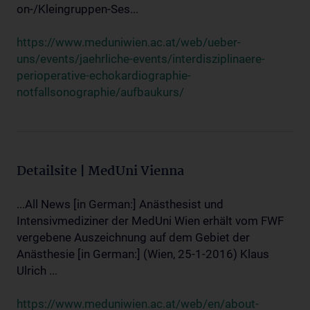
on-/Kleingruppen-Ses...
https://www.meduniwien.ac.at/web/ueber-
uns/events/jaehrliche-events/interdisziplinaere-
perioperative-echokardiographie-
notfallsonographie/aufbaukurs/
Detailsite | MedUni Vienna
...All News [in German:] Anästhesist und
Intensivmediziner der MedUni Wien erhält vom FWF
vergebene Auszeichnung auf dem Gebiet der
Anästhesie [in German:] (Wien, 25-1-2016) Klaus
Ulrich ...
https://www.meduniwien.ac.at/web/en/about-