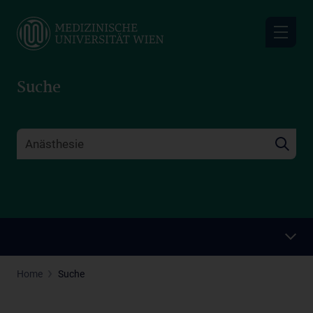
Skip
to
main
content
Suche
Home
Suche