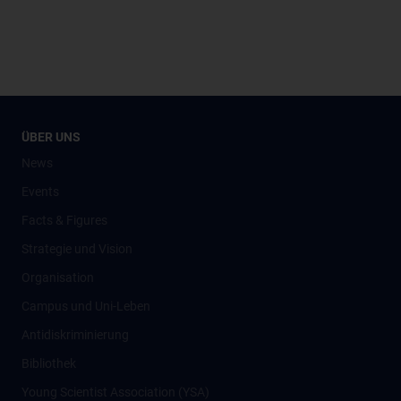
ÜBER UNS
News
Events
Facts & Figures
Strategie und Vision
Organisation
Campus und Uni-Leben
Antidiskriminierung
Bibliothek
Young Scientist Association (YSA)