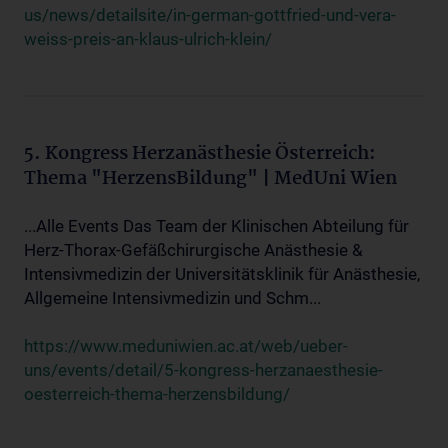
us/news/detailsite/in-german-gottfried-und-vera-
weiss-preis-an-klaus-ulrich-klein/
5. Kongress Herzanästhesie Österreich:
Thema "HerzensBildung" | MedUni Wien
...Alle Events Das Team der Klinischen Abteilung für
Herz-Thorax-Gefäßchirurgische Anästhesie &
Intensivmedizin der Universitätsklinik für Anästhesie,
Allgemeine Intensivmedizin und Schm...
https://www.meduniwien.ac.at/web/ueber-
uns/events/detail/5-kongress-herzanaesthesie-
oesterreich-thema-herzensbildung/