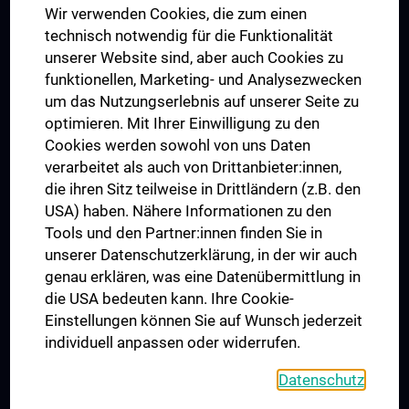
Wir verwenden Cookies, die zum einen
Graduiertentraining
technisch notwendig für die Funktionalität
Dual Career
unserer Website sind, aber auch Cookies zu
funktionellen, Marketing- und Analysezwecken
Trusted Reseach - Research Security - Foreign Interference
um das Nutzungserlebnis auf unserer Seite zu
UNESCO Lehrstuhl für Bioethik
optimieren. Mit Ihrer Einwilligung zu den
MUVI
Cookies werden sowohl von uns Daten
verarbeitet als auch von Drittanbieter:innen,
die ihren Sitz teilweise in Drittländern (z.B. den
USA) haben. Nähere Informationen zu den
Folgen Sie uns auf
Tools und den Partner:innen finden Sie in
unserer Datenschutzerklärung, in der wir auch
genau erklären, was eine Datenübermittlung in
die USA bedeuten kann. Ihre Cookie-
Einstellungen können Sie auf Wunsch jederzeit
individuell anpassen oder widerrufen.
PRESSE
JOBS
Datenschutz
MEDUNI SHOP