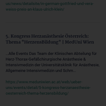
us/news/detailsite/in-german-gottfried-und-vera-
weiss-preis-an-klaus-ulrich-klein/
5. Kongress Herzanästhesie Österreich:
Thema "HerzensBildung" | MedUni Wien
...Alle Events Das Team der Klinischen Abteilung für
Herz-Thorax-Gefäßchirurgische Anästhesie &
Intensivmedizin der Universitätsklinik für Anästhesie,
Allgemeine Intensivmedizin und Schm...
https://www.meduniwien.ac.at/web/ueber-
uns/events/detail/5-kongress-herzanaesthesie-
oesterreich-thema-herzensbildung/