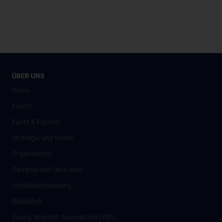
ÜBER UNS
News
Events
Facts & Figures
Strategie und Vision
Organisation
Campus und Uni-Leben
Antidiskriminierung
Bibliothek
Young Scientist Association (YSA)