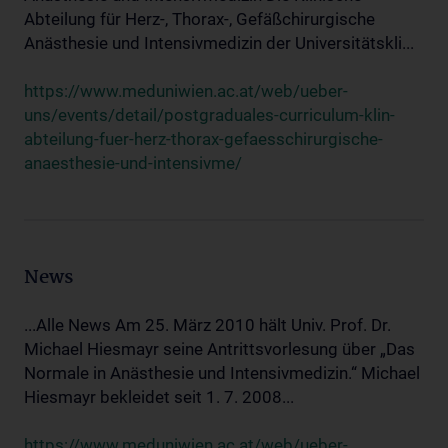
Abteilung für Herz-, Thorax-, Gefäßchirurgische
Anästhesie und Intensivmedizin der Universitätskli...
https://www.meduniwien.ac.at/web/ueber-
uns/events/detail/postgraduales-curriculum-klin-
abteilung-fuer-herz-thorax-gefaesschirurgische-
anaesthesie-und-intensivme/
News
...Alle News Am 25. März 2010 hält Univ. Prof. Dr.
Michael Hiesmayr seine Antrittsvorlesung über „Das
Normale in Anästhesie und Intensivmedizin.“ Michael
Hiesmayr bekleidet seit 1. 7. 2008...
https://www.meduniwien.ac.at/web/ueber-