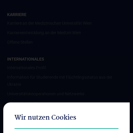
KARRIERE
Karriere an der Medizinischen Universität Wien
Karriereentwicklung an der MedUni Wien
Offene Stellen
INTERNATIONALES
Internationales Profil
Information für Studierende mit Flüchtlingsstatus aus der
Ukraine
Universitätskooperationen und Netzwerke
Internationale Kooperationen
Adjunct Professorships
Wir nutzen Cookies
Student & Staff Exchange
Das KPJ der MedUni Wien