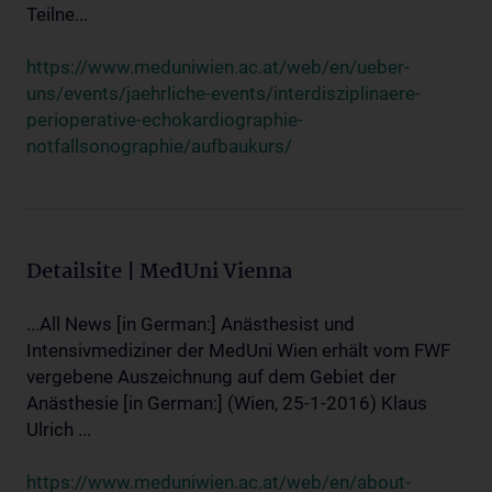
Teilne...
https://www.meduniwien.ac.at/web/en/ueber-
uns/events/jaehrliche-events/interdisziplinaere-
perioperative-echokardiographie-
notfallsonographie/aufbaukurs/
Detailsite | MedUni Vienna
...All News [in German:] Anästhesist und
Intensivmediziner der MedUni Wien erhält vom FWF
vergebene Auszeichnung auf dem Gebiet der
Anästhesie [in German:] (Wien, 25-1-2016) Klaus
Ulrich ...
https://www.meduniwien.ac.at/web/en/about-