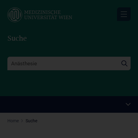
Skip
to
main
content
Suche
Home
Suche