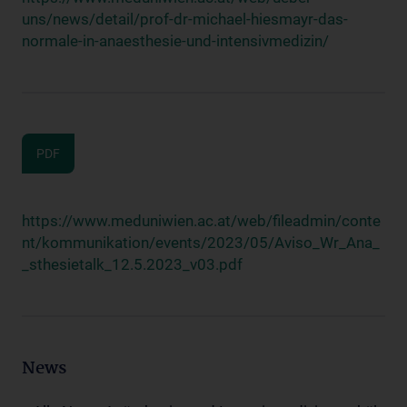
uns/news/detail/prof-dr-michael-hiesmayr-das-
normale-in-anaesthesie-und-intensivmedizin/
PDF
https://www.meduniwien.ac.at/web/fileadmin/conte
nt/kommunikation/events/2023/05/Aviso_Wr_Ana_
_sthesietalk_12.5.2023_v03.pdf
News