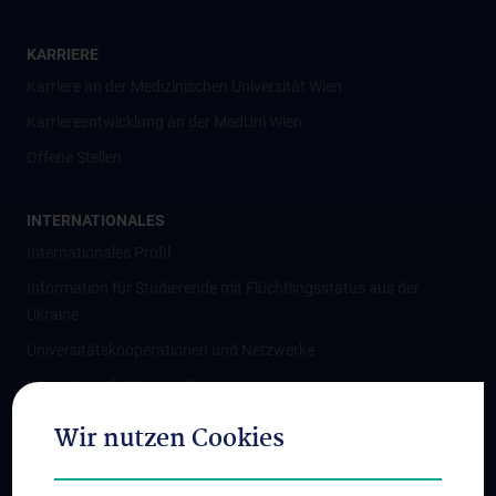
KARRIERE
Karriere an der Medizinischen Universität Wien
Karriereentwicklung an der MedUni Wien
Offene Stellen
INTERNATIONALES
Internationales Profil
Information für Studierende mit Flüchtlingsstatus aus der
Ukraine
Universitätskooperationen und Netzwerke
Internationale Kooperationen
Adjunct Professorships
Wir nutzen Cookies
Student & Staff Exchange
Das KPJ der MedUni Wien