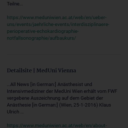
Teilne...
https://www.meduniwien.ac.at/web/en/ueber-
uns/events/jaehrliche-events/interdisziplinaere-
perioperative-echokardiographie-
notfallsonographie/aufbaukurs/
Detailsite | MedUni Vienna
...All News [in German:] Anästhesist und
Intensivmediziner der MedUni Wien erhält vom FWF
vergebene Auszeichnung auf dem Gebiet der
Anästhesie [in German:] (Wien, 25-1-2016) Klaus
Ulrich ...
https://www.meduniwien.ac.at/web/en/about-