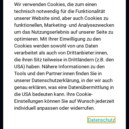
Wir verwenden Cookies, die zum einen
Graduiertentraining
technisch notwendig für die Funktionalität
Dual Career
unserer Website sind, aber auch Cookies zu
funktionellen, Marketing- und Analysezwecken
Trusted Reseach - Research Security - Foreign Interference
um das Nutzungserlebnis auf unserer Seite zu
UNESCO Lehrstuhl für Bioethik
optimieren. Mit Ihrer Einwilligung zu den
MUVI
Cookies werden sowohl von uns Daten
verarbeitet als auch von Drittanbieter:innen,
die ihren Sitz teilweise in Drittländern (z.B. den
USA) haben. Nähere Informationen zu den
Folgen Sie uns auf
Tools und den Partner:innen finden Sie in
unserer Datenschutzerklärung, in der wir auch
genau erklären, was eine Datenübermittlung in
die USA bedeuten kann. Ihre Cookie-
Einstellungen können Sie auf Wunsch jederzeit
individuell anpassen oder widerrufen.
PRESSE
JOBS
Datenschutz
MEDUNI SHOP