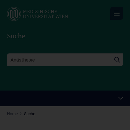
Skip
to
main
content
Suche
Home
Suche