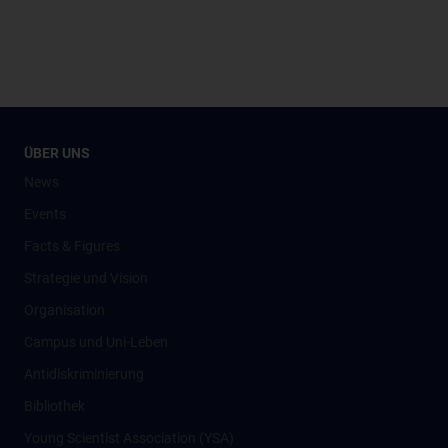
ÜBER UNS
News
Events
Facts & Figures
Strategie und Vision
Organisation
Campus und Uni-Leben
Antidiskriminierung
Bibliothek
Young Scientist Association (YSA)