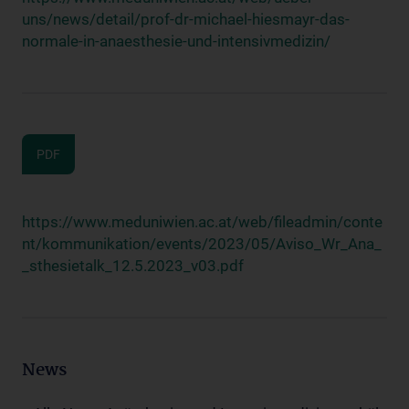
uns/news/detail/prof-dr-michael-hiesmayr-das-
normale-in-anaesthesie-und-intensivmedizin/
PDF
https://www.meduniwien.ac.at/web/fileadmin/conte
nt/kommunikation/events/2023/05/Aviso_Wr_Ana_
_sthesietalk_12.5.2023_v03.pdf
News