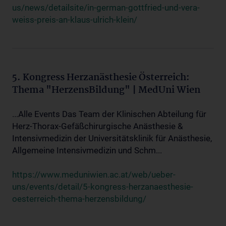
us/news/detailsite/in-german-gottfried-und-vera-
weiss-preis-an-klaus-ulrich-klein/
5. Kongress Herzanästhesie Österreich:
Thema "HerzensBildung" | MedUni Wien
...Alle Events Das Team der Klinischen Abteilung für
Herz-Thorax-Gefäßchirurgische Anästhesie &
Intensivmedizin der Universitätsklinik für Anästhesie,
Allgemeine Intensivmedizin und Schm...
https://www.meduniwien.ac.at/web/ueber-
uns/events/detail/5-kongress-herzanaesthesie-
oesterreich-thema-herzensbildung/