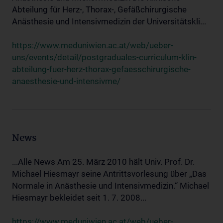
Abteilung für Herz-, Thorax-, Gefäßchirurgische
Anästhesie und Intensivmedizin der Universitätskli...
https://www.meduniwien.ac.at/web/ueber-
uns/events/detail/postgraduales-curriculum-klin-
abteilung-fuer-herz-thorax-gefaesschirurgische-
anaesthesie-und-intensivme/
News
...Alle News Am 25. März 2010 hält Univ. Prof. Dr.
Michael Hiesmayr seine Antrittsvorlesung über „Das
Normale in Anästhesie und Intensivmedizin.“ Michael
Hiesmayr bekleidet seit 1. 7. 2008...
https://www.meduniwien.ac.at/web/ueber-