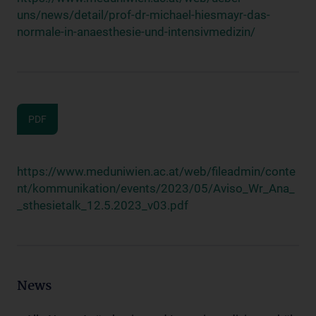
uns/news/detail/prof-dr-michael-hiesmayr-das-
normale-in-anaesthesie-und-intensivmedizin/
PDF
https://www.meduniwien.ac.at/web/fileadmin/conte
nt/kommunikation/events/2023/05/Aviso_Wr_Ana_
_sthesietalk_12.5.2023_v03.pdf
News