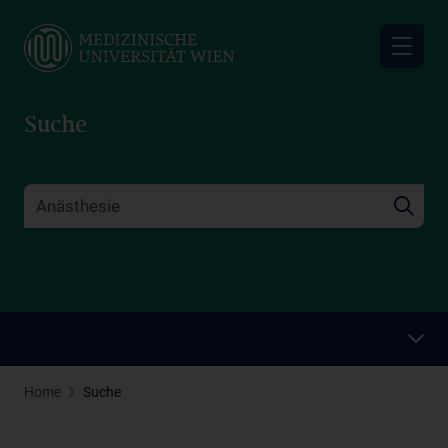
Skip
to
main
content
Suche
Home
Suche