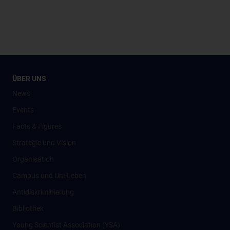
ÜBER UNS
News
Events
Facts & Figures
Strategie und Vision
Organisation
Campus und Uni-Leben
Antidiskriminierung
Bibliothek
Young Scientist Association (YSA)