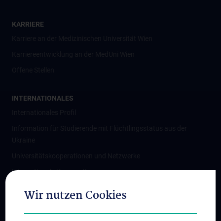
KARRIERE
Karriere an der Medizinischen Universität Wien
Karriereentwicklung an der MedUni Wien
Offene Stellen
INTERNATIONALES
Internationales Profil
Information für Studierende mit Flüchtlingsstatus aus der
Ukraine
Universitätskooperationen und Netzwerke
Internationale Kooperationen
Adjunct Professorships
Wir nutzen Cookies
Student & Staff Exchange
Das KPJ der MedUni Wien