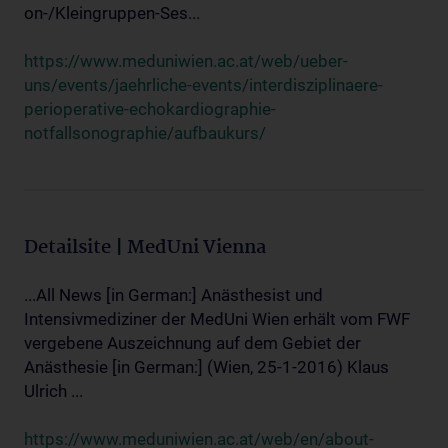
on-/Kleingruppen-Ses...
https://www.meduniwien.ac.at/web/ueber-
uns/events/jaehrliche-events/interdisziplinaere-
perioperative-echokardiographie-
notfallsonographie/aufbaukurs/
Detailsite | MedUni Vienna
...All News [in German:] Anästhesist und
Intensivmediziner der MedUni Wien erhält vom FWF
vergebene Auszeichnung auf dem Gebiet der
Anästhesie [in German:] (Wien, 25-1-2016) Klaus
Ulrich ...
https://www.meduniwien.ac.at/web/en/about-