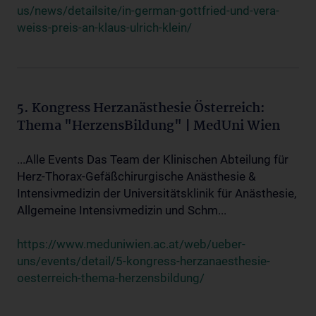
us/news/detailsite/in-german-gottfried-und-vera-
weiss-preis-an-klaus-ulrich-klein/
5. Kongress Herzanästhesie Österreich:
Thema "HerzensBildung" | MedUni Wien
...Alle Events Das Team der Klinischen Abteilung für
Herz-Thorax-Gefäßchirurgische Anästhesie &
Intensivmedizin der Universitätsklinik für Anästhesie,
Allgemeine Intensivmedizin und Schm...
https://www.meduniwien.ac.at/web/ueber-
uns/events/detail/5-kongress-herzanaesthesie-
oesterreich-thema-herzensbildung/