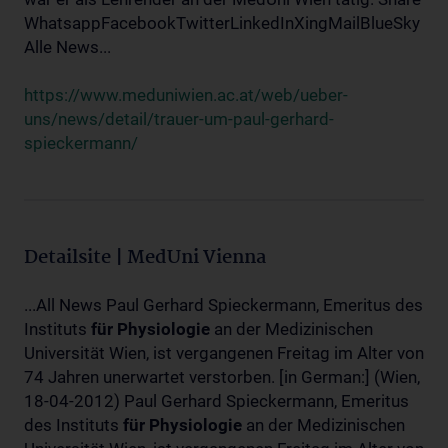
WhatsappFacebookTwitterLinkedInXingMailBlueSky
Alle News...
https://www.meduniwien.ac.at/web/ueber-
uns/news/detail/trauer-um-paul-gerhard-
spieckermann/
Detailsite | MedUni Vienna
...All News Paul Gerhard Spieckermann, Emeritus des
Instituts
für
Physiologie
an der Medizinischen
Universität Wien, ist vergangenen Freitag im Alter von
74 Jahren unerwartet verstorben. [in German:] (Wien,
18-04-2012) Paul Gerhard Spieckermann, Emeritus
des Instituts
für
Physiologie
an der Medizinischen