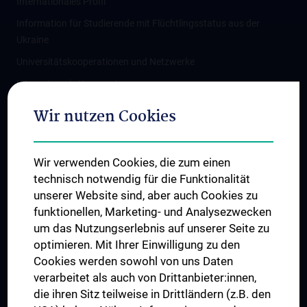
Internationales Profil
Information für Studierende mit Flüchtlingsstatus aus der
Ukraine
Universitätskooperationen und Netzwerke
Internationale Kooperationen
Adjunct Professorships
Wir nutzen Cookies
Student & Staff Exchange
Das KPJ der MedUni Wien
Wir verwenden Cookies, die zum einen
Graduiertentraining
technisch notwendig für die Funktionalität
Dual Career
unserer Website sind, aber auch Cookies zu
funktionellen, Marketing- und Analysezwecken
Trusted Reseach - Research Security - Foreign Interference
um das Nutzungserlebnis auf unserer Seite zu
UNESCO Lehrstuhl für Bioethik
optimieren. Mit Ihrer Einwilligung zu den
MUVI
Cookies werden sowohl von uns Daten
verarbeitet als auch von Drittanbieter:innen,
die ihren Sitz teilweise in Drittländern (z.B. den