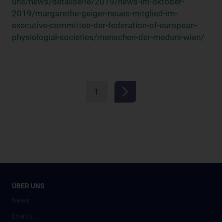
uns/news/detailseite/2019/news-im-oktober-
2019/margarethe-geiger-neues-mitglied-im-
executive-committee-der-federation-of-european-
physiologial-societies/menschen-der-meduni-wien/
1
ÜBER UNS
News
Events