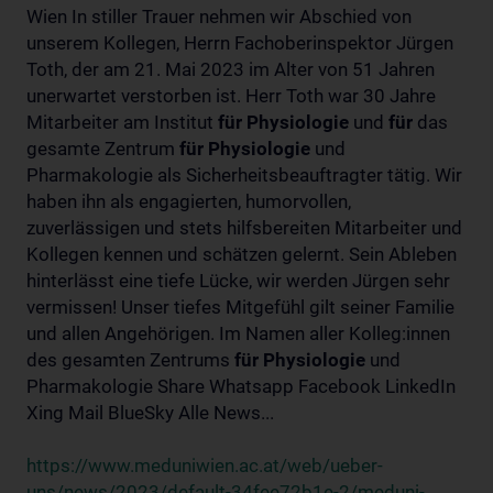
Wien In stiller Trauer nehmen wir Abschied von
unserem Kollegen, Herrn Fachoberinspektor Jürgen
Toth, der am 21. Mai 2023 im Alter von 51 Jahren
unerwartet verstorben ist. Herr Toth war 30 Jahre
Mitarbeiter am Institut
für
Physiologie
und
für
das
gesamte Zentrum
für
Physiologie
und
Pharmakologie als Sicherheitsbeauftragter tätig. Wir
haben ihn als engagierten, humorvollen,
zuverlässigen und stets hilfsbereiten Mitarbeiter und
Kollegen kennen und schätzen gelernt. Sein Ableben
hinterlässt eine tiefe Lücke, wir werden Jürgen sehr
vermissen! Unser tiefes Mitgefühl gilt seiner Familie
und allen Angehörigen. Im Namen aller Kolleg:innen
des gesamten Zentrums
für
Physiologie
und
Pharmakologie Share Whatsapp Facebook LinkedIn
Xing Mail BlueSky Alle News...
https://www.meduniwien.ac.at/web/ueber-
uns/news/2023/default-34fee72b1e-2/meduni-