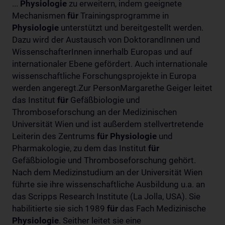
...
Physiologie
zu erweitern, indem geeignete
Mechanismen
für
Trainingsprogramme in
Physiologie
unterstützt und bereitgestellt werden.
Dazu wird der Austausch von DoktorandInnen und
WissenschafterInnen innerhalb Europas und auf
internationaler Ebene gefördert. Auch internationale
wissenschaftliche Forschungsprojekte in Europa
werden angeregt.Zur PersonMargarethe Geiger leitet
das Institut
für
Gefäßbiologie und
Thromboseforschung an der Medizinischen
Universität Wien und ist außerdem stellvertretende
Leiterin des Zentrums
für
Physiologie
und
Pharmakologie, zu dem das Institut
für
Gefäßbiologie und Thromboseforschung gehört.
Nach dem Medizinstudium an der Universität Wien
führte sie ihre wissenschaftliche Ausbildung u.a. an
das Scripps Research Institute (La Jolla, USA). Sie
habilitierte sie sich 1989
für
das Fach Medizinische
Physiologie
. Seither leitet sie eine