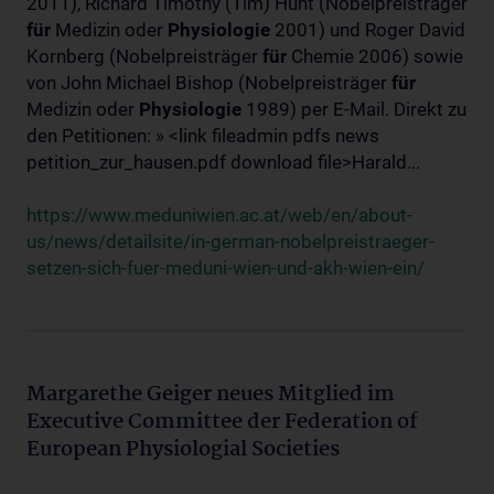
2011), Richard Timothy (Tim) Hunt (Nobelpreisträger
für
Medizin oder
Physiologie
2001) und Roger David
Kornberg (Nobelpreisträger
für
Chemie 2006) sowie
von John Michael Bishop (Nobelpreisträger
für
Medizin oder
Physiologie
1989) per E-Mail. Direkt zu
den Petitionen: » <link fileadmin pdfs news
petition_zur_hausen.pdf download file>Harald...
https://www.meduniwien.ac.at/web/en/about-
us/news/detailsite/in-german-nobelpreistraeger-
setzen-sich-fuer-meduni-wien-und-akh-wien-ein/
Margarethe Geiger neues Mitglied im
Executive Committee der Federation of
European Physiologial Societies