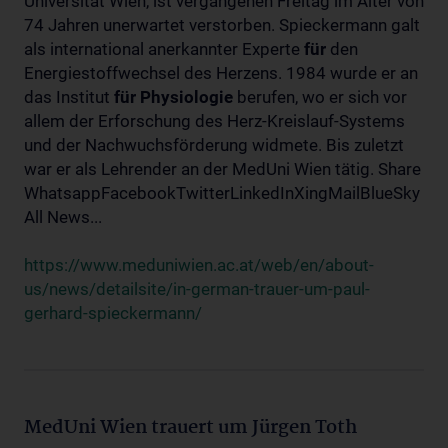
Universität Wien, ist vergangenen Freitag im Alter von
74 Jahren unerwartet verstorben. Spieckermann galt
als international anerkannter Experte
für
den
Energiestoffwechsel des Herzens. 1984 wurde er an
das Institut
für
Physiologie
berufen, wo er sich vor
allem der Erforschung des Herz-Kreislauf-Systems
und der Nachwuchsförderung widmete. Bis zuletzt
war er als Lehrender an der MedUni Wien tätig. Share
WhatsappFacebookTwitterLinkedInXingMailBlueSky
All News...
https://www.meduniwien.ac.at/web/en/about-
us/news/detailsite/in-german-trauer-um-paul-
gerhard-spieckermann/
MedUni Wien trauert um Jürgen Toth