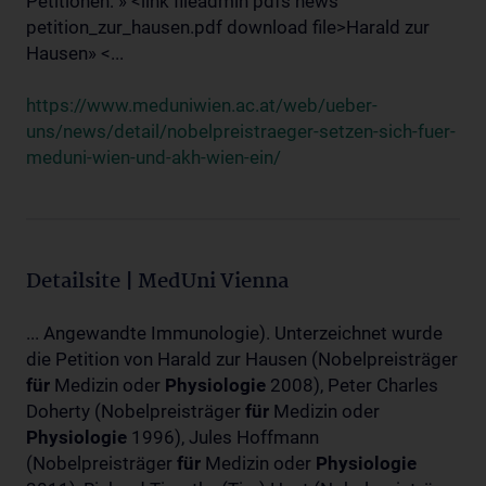
Petitionen: » <link fileadmin pdfs news
petition_zur_hausen.pdf download file>Harald zur
Hausen» <...
https://www.meduniwien.ac.at/web/ueber-
uns/news/detail/nobelpreistraeger-setzen-sich-fuer-
meduni-wien-und-akh-wien-ein/
Detailsite | MedUni Vienna
... Angewandte Immunologie). Unterzeichnet wurde
die Petition von Harald zur Hausen (Nobelpreisträger
für
Medizin oder
Physiologie
2008), Peter Charles
Doherty (Nobelpreisträger
für
Medizin oder
Physiologie
1996), Jules Hoffmann
(Nobelpreisträger
für
Medizin oder
Physiologie