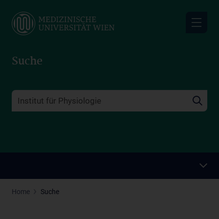
Skip
to
main
content
Suche
Home
Suche