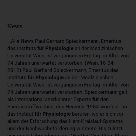
News
...Alle News Paul Gerhard Spieckermann, Emeritus
des Instituts
für
Physiologie
an der Medizinischen
Universität Wien, ist vergangenen Freitag im Alter von
74 Jahren unerwartet verstorben. (Wien, 18-04-
2012) Paul Gerhard Spieckermann, Emeritus des
Instituts
für
Physiologie
an der Medizinischen
Universität Wien, ist vergangenen Freitag im Alter von
74 Jahren unerwartet verstorben. Spieckermann galt
als international anerkannter Experte
für
den
Energiestoffwechsel des Herzens. 1984 wurde er an
das Institut
für
Physiologie
berufen, wo er sich vor
allem der Erforschung des Herz-Kreislauf-Systems
und der Nachwuchsförderung widmete. Bis zuletzt
war er als Lehrender an der MedUni Wien tätig. Share