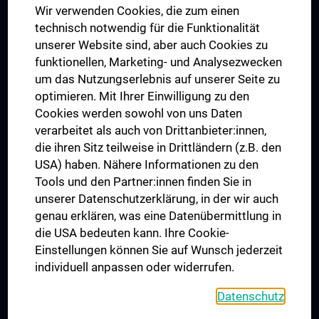
Wir verwenden Cookies, die zum einen
Graduiertentraining
technisch notwendig für die Funktionalität
Dual Career
unserer Website sind, aber auch Cookies zu
funktionellen, Marketing- und Analysezwecken
Trusted Reseach - Research Security - Foreign Interference
um das Nutzungserlebnis auf unserer Seite zu
UNESCO Lehrstuhl für Bioethik
optimieren. Mit Ihrer Einwilligung zu den
MUVI
Cookies werden sowohl von uns Daten
verarbeitet als auch von Drittanbieter:innen,
die ihren Sitz teilweise in Drittländern (z.B. den
USA) haben. Nähere Informationen zu den
Folgen Sie uns auf
Tools und den Partner:innen finden Sie in
unserer Datenschutzerklärung, in der wir auch
genau erklären, was eine Datenübermittlung in
die USA bedeuten kann. Ihre Cookie-
Einstellungen können Sie auf Wunsch jederzeit
individuell anpassen oder widerrufen.
PRESSE
JOBS
Datenschutz
MEDUNI SHOP