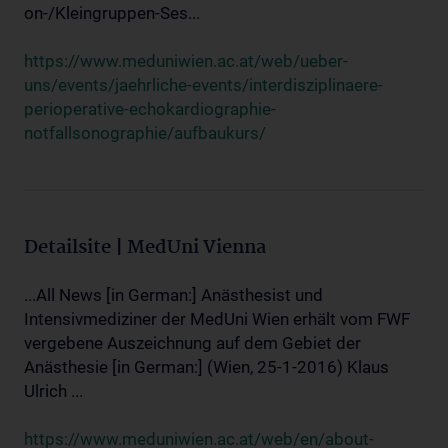
on-/Kleingruppen-Ses...
https://www.meduniwien.ac.at/web/ueber-
uns/events/jaehrliche-events/interdisziplinaere-
perioperative-echokardiographie-
notfallsonographie/aufbaukurs/
Detailsite | MedUni Vienna
...All News [in German:] Anästhesist und
Intensivmediziner der MedUni Wien erhält vom FWF
vergebene Auszeichnung auf dem Gebiet der
Anästhesie [in German:] (Wien, 25-1-2016) Klaus
Ulrich ...
https://www.meduniwien.ac.at/web/en/about-