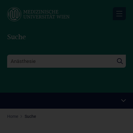
Skip
to
main
content
Suche
Home
Suche