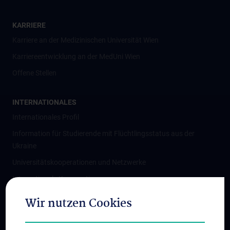
KARRIERE
Karriere an der Medizinischen Universität Wien
Karriereentwicklung an der MedUni Wien
Offene Stellen
INTERNATIONALES
Internationales Profil
Information für Studierende mit Flüchtlingsstatus aus der
Ukraine
Universitätskooperationen und Netzwerke
Internationale Kooperationen
Adjunct Professorships
Wir nutzen Cookies
Student & Staff Exchange
Das KPJ der MedUni Wien