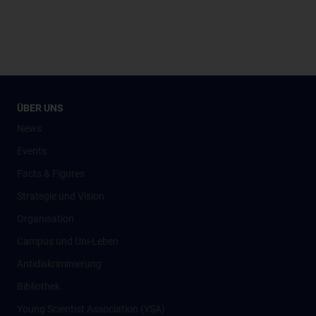
ÜBER UNS
News
Events
Facts & Figures
Strategie und Vision
Organisation
Campus und Uni-Leben
Antidiskriminierung
Bibliothek
Young Scientist Association (YSA)