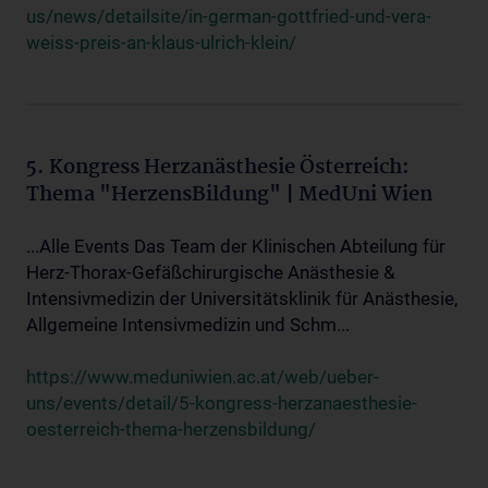
us/news/detailsite/in-german-gottfried-und-vera-
weiss-preis-an-klaus-ulrich-klein/
5. Kongress Herzanästhesie Österreich:
Thema "HerzensBildung" | MedUni Wien
...Alle Events Das Team der Klinischen Abteilung für
Herz-Thorax-Gefäßchirurgische Anästhesie &
Intensivmedizin der Universitätsklinik für Anästhesie,
Allgemeine Intensivmedizin und Schm...
https://www.meduniwien.ac.at/web/ueber-
uns/events/detail/5-kongress-herzanaesthesie-
oesterreich-thema-herzensbildung/