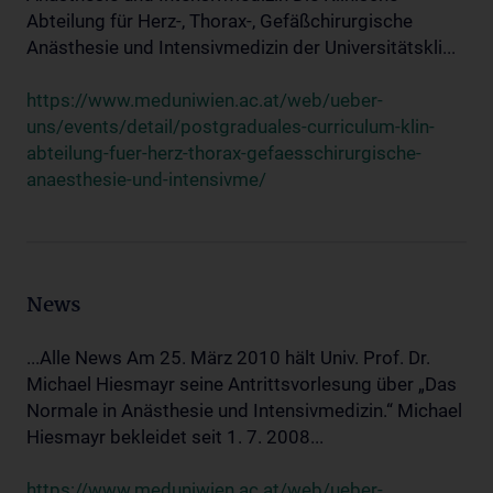
Abteilung für Herz-, Thorax-, Gefäßchirurgische
Anästhesie und Intensivmedizin der Universitätskli...
https://www.meduniwien.ac.at/web/ueber-
uns/events/detail/postgraduales-curriculum-klin-
abteilung-fuer-herz-thorax-gefaesschirurgische-
anaesthesie-und-intensivme/
News
...Alle News Am 25. März 2010 hält Univ. Prof. Dr.
Michael Hiesmayr seine Antrittsvorlesung über „Das
Normale in Anästhesie und Intensivmedizin.“ Michael
Hiesmayr bekleidet seit 1. 7. 2008...
https://www.meduniwien.ac.at/web/ueber-