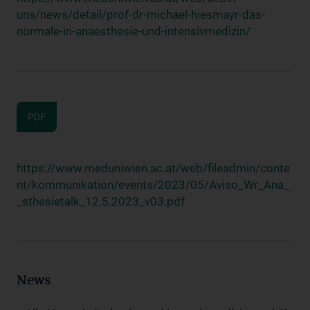
uns/news/detail/prof-dr-michael-hiesmayr-das-
normale-in-anaesthesie-und-intensivmedizin/
PDF
https://www.meduniwien.ac.at/web/fileadmin/conte
nt/kommunikation/events/2023/05/Aviso_Wr_Ana_
_sthesietalk_12.5.2023_v03.pdf
News