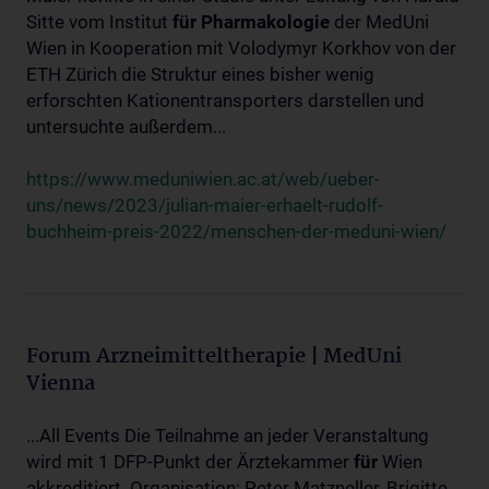
Sitte vom Institut
für
Pharmakologie
der MedUni
Wien in Kooperation mit Volodymyr Korkhov von der
ETH Zürich die Struktur eines bisher wenig
erforschten Kationentransporters darstellen und
untersuchte außerdem...
https://www.meduniwien.ac.at/web/ueber-
uns/news/2023/julian-maier-erhaelt-rudolf-
buchheim-preis-2022/menschen-der-meduni-wien/
Forum Arzneimitteltherapie | MedUni
Vienna
...All Events Die Teilnahme an jeder Veranstaltung
wird mit 1 DFP-Punkt der Ärztekammer
für
Wien
akkreditiert. Organisation: Peter Matzneller, Brigitte