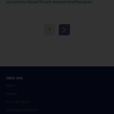
us/events/detail/forum-arzneimitteltherapie/
1
ÜBER UNS
News
Events
Facts & Figures
Strategie und Vision