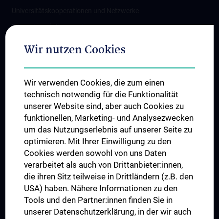
Universitätskooperationen und Netzwerke
Internationale Kooperationen
Adjunct Professorships
Wir nutzen Cookies
Student & Staff Exchange
Das KPJ der MedUni Wien
Wir verwenden Cookies, die zum einen
Graduiertentraining
technisch notwendig für die Funktionalität
Dual Career
unserer Website sind, aber auch Cookies zu
funktionellen, Marketing- und Analysezwecken
Trusted Reseach - Research Security - Foreign Interference
um das Nutzungserlebnis auf unserer Seite zu
UNESCO Lehrstuhl für Bioethik
optimieren. Mit Ihrer Einwilligung zu den
MUVI
Cookies werden sowohl von uns Daten
verarbeitet als auch von Drittanbieter:innen,
die ihren Sitz teilweise in Drittländern (z.B. den
USA) haben. Nähere Informationen zu den
Folgen Sie uns auf
Tools und den Partner:innen finden Sie in
unserer Datenschutzerklärung, in der wir auch