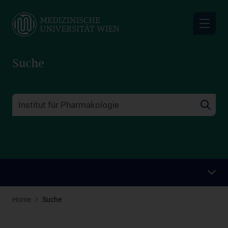
Skip
to
main
content
Suche
Home
Suche