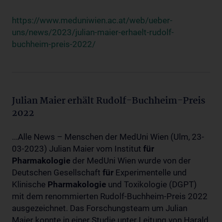
https://www.meduniwien.ac.at/web/ueber-
uns/news/2023/julian-maier-erhaelt-rudolf-
buchheim-preis-2022/
Julian Maier erhält Rudolf-Buchheim-Preis
2022
...Alle News – Menschen der MedUni Wien (Ulm, 23-
03-2023) Julian Maier vom Institut
für
Pharmakologie
der MedUni Wien wurde von der
Deutschen Gesellschaft
für
Experimentelle und
Klinische
Pharmakologie
und Toxikologie (DGPT)
mit dem renommierten Rudolf-Buchheim-Preis 2022
ausgezeichnet. Das Forschungsteam um Julian
Maier konnte in einer Studie unter Leitung von Harald