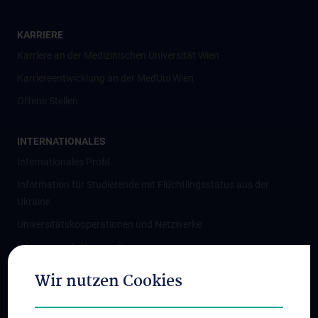
KARRIERE
Karriere an der Medizinischen Universität Wien
Karriereentwicklung an der MedUni Wien
Offene Stellen
INTERNATIONALES
Internationales Profil
Information für Studierende mit Flüchtlingsstatus aus der
Ukraine
Universitätskooperationen und Netzwerke
Internationale Kooperationen
Adjunct Professorships
Wir nutzen Cookies
Student & Staff Exchange
Das KPJ der MedUni Wien