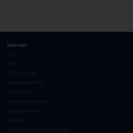
ÜBER UNS
News
Events
Facts & Figures
Strategie und Vision
Organisation
Campus und Uni-Leben
Antidiskriminierung
Bibliothek
Young Scientist Association (YSA)