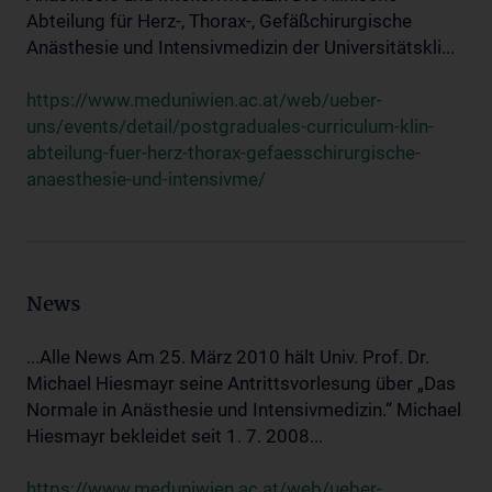
Abteilung für Herz-, Thorax-, Gefäßchirurgische
Anästhesie und Intensivmedizin der Universitätskli...
https://www.meduniwien.ac.at/web/ueber-
uns/events/detail/postgraduales-curriculum-klin-
abteilung-fuer-herz-thorax-gefaesschirurgische-
anaesthesie-und-intensivme/
News
...Alle News Am 25. März 2010 hält Univ. Prof. Dr.
Michael Hiesmayr seine Antrittsvorlesung über „Das
Normale in Anästhesie und Intensivmedizin.“ Michael
Hiesmayr bekleidet seit 1. 7. 2008...
https://www.meduniwien.ac.at/web/ueber-