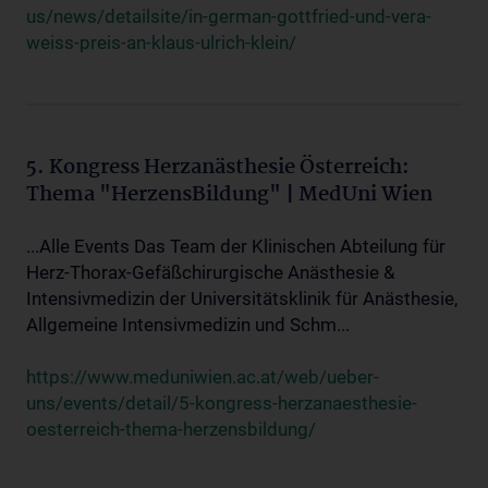
us/news/detailsite/in-german-gottfried-und-vera-
weiss-preis-an-klaus-ulrich-klein/
5. Kongress Herzanästhesie Österreich:
Thema "HerzensBildung" | MedUni Wien
...Alle Events Das Team der Klinischen Abteilung für
Herz-Thorax-Gefäßchirurgische Anästhesie &
Intensivmedizin der Universitätsklinik für Anästhesie,
Allgemeine Intensivmedizin und Schm...
https://www.meduniwien.ac.at/web/ueber-
uns/events/detail/5-kongress-herzanaesthesie-
oesterreich-thema-herzensbildung/