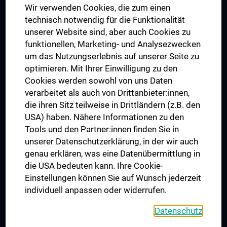
Wir verwenden Cookies, die zum einen
Graduiertentraining
technisch notwendig für die Funktionalität
Dual Career
unserer Website sind, aber auch Cookies zu
funktionellen, Marketing- und Analysezwecken
Trusted Reseach - Research Security - Foreign Interference
um das Nutzungserlebnis auf unserer Seite zu
UNESCO Lehrstuhl für Bioethik
optimieren. Mit Ihrer Einwilligung zu den
MUVI
Cookies werden sowohl von uns Daten
verarbeitet als auch von Drittanbieter:innen,
die ihren Sitz teilweise in Drittländern (z.B. den
USA) haben. Nähere Informationen zu den
Folgen Sie uns auf
Tools und den Partner:innen finden Sie in
unserer Datenschutzerklärung, in der wir auch
genau erklären, was eine Datenübermittlung in
die USA bedeuten kann. Ihre Cookie-
Einstellungen können Sie auf Wunsch jederzeit
individuell anpassen oder widerrufen.
PRESSE
JOBS
Datenschutz
MEDUNI SHOP