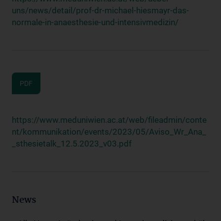
uns/news/detail/prof-dr-michael-hiesmayr-das-
normale-in-anaesthesie-und-intensivmedizin/
PDF
https://www.meduniwien.ac.at/web/fileadmin/conte
nt/kommunikation/events/2023/05/Aviso_Wr_Ana_
_sthesietalk_12.5.2023_v03.pdf
News