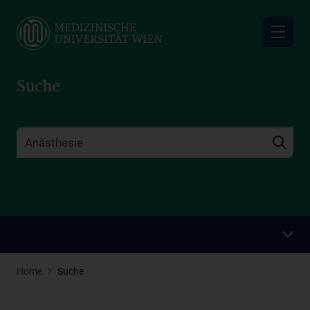
Skip
to
main
content
Suche
Home
Suche