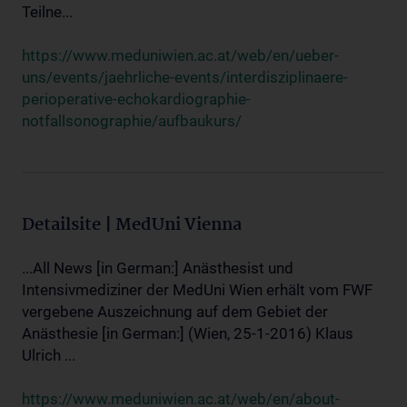
Teilne...
https://www.meduniwien.ac.at/web/en/ueber-
uns/events/jaehrliche-events/interdisziplinaere-
perioperative-echokardiographie-
notfallsonographie/aufbaukurs/
Detailsite | MedUni Vienna
...All News [in German:] Anästhesist und
Intensivmediziner der MedUni Wien erhält vom FWF
vergebene Auszeichnung auf dem Gebiet der
Anästhesie [in German:] (Wien, 25-1-2016) Klaus
Ulrich ...
https://www.meduniwien.ac.at/web/en/about-