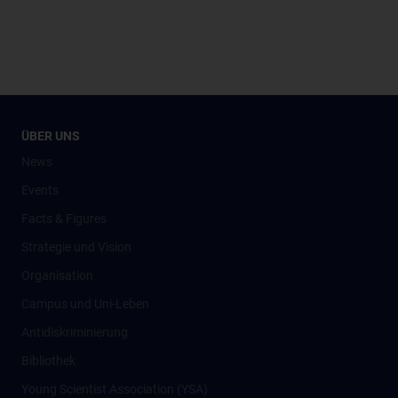
ÜBER UNS
News
Events
Facts & Figures
Strategie und Vision
Organisation
Campus und Uni-Leben
Antidiskriminierung
Bibliothek
Young Scientist Association (YSA)