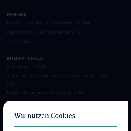
KARRIERE
Karriere an der Medizinischen Universität Wien
Karriereentwicklung an der MedUni Wien
Offene Stellen
INTERNATIONALES
Internationales Profil
Information für Studierende mit Flüchtlingsstatus aus der
Ukraine
Universitätskooperationen und Netzwerke
Internationale Kooperationen
Adjunct Professorships
Wir nutzen Cookies
Student & Staff Exchange
Das KPJ der MedUni Wien