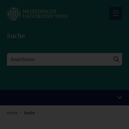
Skip
to
main
content
Suche
Home
Suche