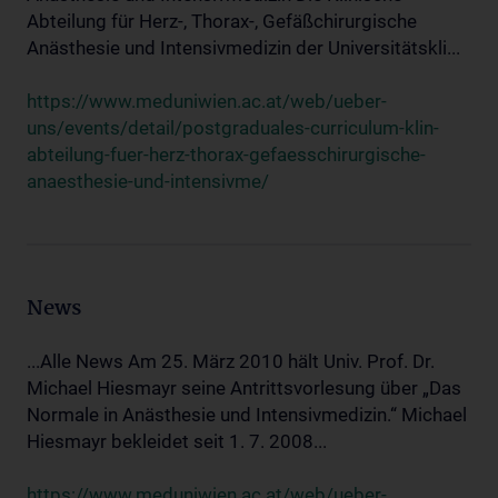
Abteilung für Herz-, Thorax-, Gefäßchirurgische
Anästhesie und Intensivmedizin der Universitätskli...
https://www.meduniwien.ac.at/web/ueber-
uns/events/detail/postgraduales-curriculum-klin-
abteilung-fuer-herz-thorax-gefaesschirurgische-
anaesthesie-und-intensivme/
News
...Alle News Am 25. März 2010 hält Univ. Prof. Dr.
Michael Hiesmayr seine Antrittsvorlesung über „Das
Normale in Anästhesie und Intensivmedizin.“ Michael
Hiesmayr bekleidet seit 1. 7. 2008...
https://www.meduniwien.ac.at/web/ueber-