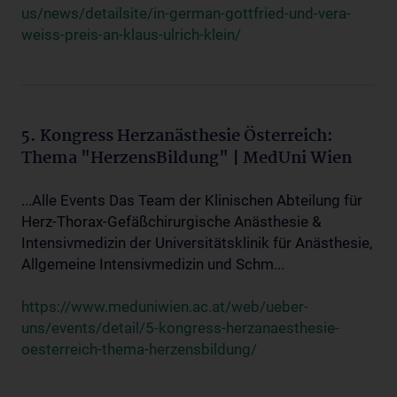
us/news/detailsite/in-german-gottfried-und-vera-
weiss-preis-an-klaus-ulrich-klein/
5. Kongress Herzanästhesie Österreich:
Thema "HerzensBildung" | MedUni Wien
...Alle Events Das Team der Klinischen Abteilung für
Herz-Thorax-Gefäßchirurgische Anästhesie &
Intensivmedizin der Universitätsklinik für Anästhesie,
Allgemeine Intensivmedizin und Schm...
https://www.meduniwien.ac.at/web/ueber-
uns/events/detail/5-kongress-herzanaesthesie-
oesterreich-thema-herzensbildung/