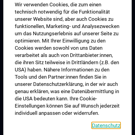
Wir verwenden Cookies, die zum einen
Graduiertentraining
technisch notwendig für die Funktionalität
Dual Career
unserer Website sind, aber auch Cookies zu
funktionellen, Marketing- und Analysezwecken
Trusted Reseach - Research Security - Foreign Interference
um das Nutzungserlebnis auf unserer Seite zu
UNESCO Lehrstuhl für Bioethik
optimieren. Mit Ihrer Einwilligung zu den
MUVI
Cookies werden sowohl von uns Daten
verarbeitet als auch von Drittanbieter:innen,
die ihren Sitz teilweise in Drittländern (z.B. den
USA) haben. Nähere Informationen zu den
Folgen Sie uns auf
Tools und den Partner:innen finden Sie in
unserer Datenschutzerklärung, in der wir auch
genau erklären, was eine Datenübermittlung in
die USA bedeuten kann. Ihre Cookie-
Einstellungen können Sie auf Wunsch jederzeit
individuell anpassen oder widerrufen.
PRESSE
JOBS
Datenschutz
MEDUNI SHOP