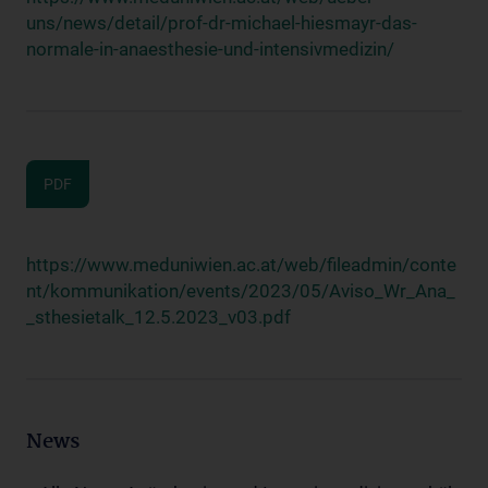
uns/news/detail/prof-dr-michael-hiesmayr-das-
normale-in-anaesthesie-und-intensivmedizin/
PDF
https://www.meduniwien.ac.at/web/fileadmin/conte
nt/kommunikation/events/2023/05/Aviso_Wr_Ana_
_sthesietalk_12.5.2023_v03.pdf
News