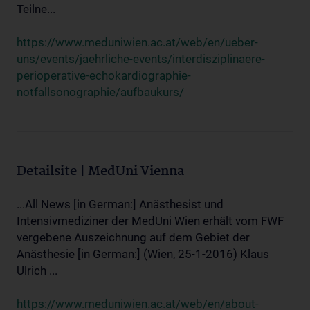
Teilne...
https://www.meduniwien.ac.at/web/en/ueber-
uns/events/jaehrliche-events/interdisziplinaere-
perioperative-echokardiographie-
notfallsonographie/aufbaukurs/
Detailsite | MedUni Vienna
...All News [in German:] Anästhesist und
Intensivmediziner der MedUni Wien erhält vom FWF
vergebene Auszeichnung auf dem Gebiet der
Anästhesie [in German:] (Wien, 25-1-2016) Klaus
Ulrich ...
https://www.meduniwien.ac.at/web/en/about-