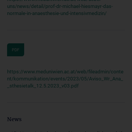
uns/news/detail/prof-dr-michael-hiesmayr-das-
normale-in-anaesthesie-und-intensivmedizin/
PDF
https://www.meduniwien.ac.at/web/fileadmin/conte
nt/kommunikation/events/2023/05/Aviso_Wr_Ana_
_sthesietalk_12.5.2023_v03.pdf
News