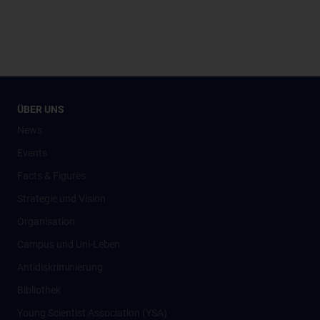
ÜBER UNS
News
Events
Facts & Figures
Strategie und Vision
Organisation
Campus und Uni-Leben
Antidiskriminierung
Bibliothek
Young Scientist Association (YSA)