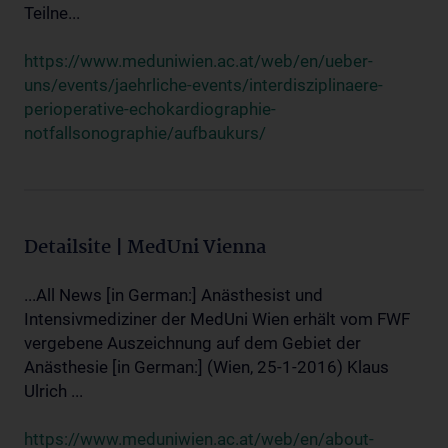
Teilne...
https://www.meduniwien.ac.at/web/en/ueber-
uns/events/jaehrliche-events/interdisziplinaere-
perioperative-echokardiographie-
notfallsonographie/aufbaukurs/
Detailsite | MedUni Vienna
...All News [in German:] Anästhesist und
Intensivmediziner der MedUni Wien erhält vom FWF
vergebene Auszeichnung auf dem Gebiet der
Anästhesie [in German:] (Wien, 25-1-2016) Klaus
Ulrich ...
https://www.meduniwien.ac.at/web/en/about-