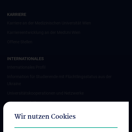
KARRIERE
Karriere an der Medizinischen Universität Wien
Karriereentwicklung an der MedUni Wien
Offene Stellen
INTERNATIONALES
Internationales Profil
Information für Studierende mit Flüchtlingsstatus aus der
Ukraine
Universitätskooperationen und Netzwerke
Internationale Kooperationen
Adjunct Professorships
Wir nutzen Cookies
Student & Staff Exchange
Das KPJ der MedUni Wien