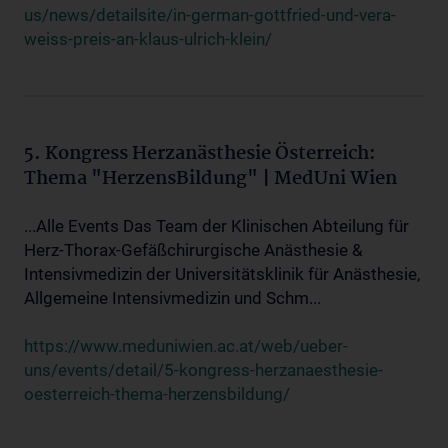
us/news/detailsite/in-german-gottfried-und-vera-
weiss-preis-an-klaus-ulrich-klein/
5. Kongress Herzanästhesie Österreich:
Thema "HerzensBildung" | MedUni Wien
...Alle Events Das Team der Klinischen Abteilung für
Herz-Thorax-Gefäßchirurgische Anästhesie &
Intensivmedizin der Universitätsklinik für Anästhesie,
Allgemeine Intensivmedizin und Schm...
https://www.meduniwien.ac.at/web/ueber-
uns/events/detail/5-kongress-herzanaesthesie-
oesterreich-thema-herzensbildung/