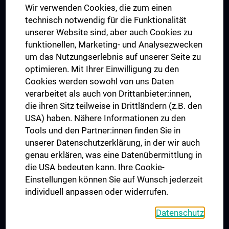
Wir verwenden Cookies, die zum einen
Graduiertentraining
technisch notwendig für die Funktionalität
Dual Career
unserer Website sind, aber auch Cookies zu
funktionellen, Marketing- und Analysezwecken
Trusted Reseach - Research Security - Foreign Interference
um das Nutzungserlebnis auf unserer Seite zu
UNESCO Lehrstuhl für Bioethik
optimieren. Mit Ihrer Einwilligung zu den
MUVI
Cookies werden sowohl von uns Daten
verarbeitet als auch von Drittanbieter:innen,
die ihren Sitz teilweise in Drittländern (z.B. den
USA) haben. Nähere Informationen zu den
Folgen Sie uns auf
Tools und den Partner:innen finden Sie in
unserer Datenschutzerklärung, in der wir auch
genau erklären, was eine Datenübermittlung in
die USA bedeuten kann. Ihre Cookie-
Einstellungen können Sie auf Wunsch jederzeit
individuell anpassen oder widerrufen.
PRESSE
JOBS
Datenschutz
MEDUNI SHOP