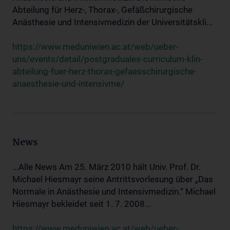
Abteilung für Herz-, Thorax-, Gefäßchirurgische
Anästhesie und Intensivmedizin der Universitätskli...
https://www.meduniwien.ac.at/web/ueber-
uns/events/detail/postgraduales-curriculum-klin-
abteilung-fuer-herz-thorax-gefaesschirurgische-
anaesthesie-und-intensivme/
News
...Alle News Am 25. März 2010 hält Univ. Prof. Dr.
Michael Hiesmayr seine Antrittsvorlesung über „Das
Normale in Anästhesie und Intensivmedizin.“ Michael
Hiesmayr bekleidet seit 1. 7. 2008...
https://www.meduniwien.ac.at/web/ueber-