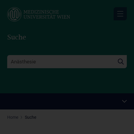
Skip
to
main
content
Suche
Home
Suche