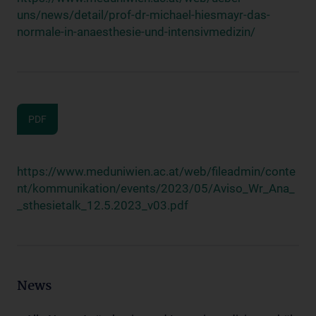
uns/news/detail/prof-dr-michael-hiesmayr-das-
normale-in-anaesthesie-und-intensivmedizin/
PDF
https://www.meduniwien.ac.at/web/fileadmin/conte
nt/kommunikation/events/2023/05/Aviso_Wr_Ana_
_sthesietalk_12.5.2023_v03.pdf
News