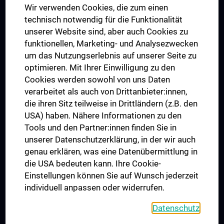
Wir verwenden Cookies, die zum einen
Graduiertentraining
technisch notwendig für die Funktionalität
Dual Career
unserer Website sind, aber auch Cookies zu
funktionellen, Marketing- und Analysezwecken
Trusted Reseach - Research Security - Foreign Interference
um das Nutzungserlebnis auf unserer Seite zu
UNESCO Lehrstuhl für Bioethik
optimieren. Mit Ihrer Einwilligung zu den
MUVI
Cookies werden sowohl von uns Daten
verarbeitet als auch von Drittanbieter:innen,
die ihren Sitz teilweise in Drittländern (z.B. den
USA) haben. Nähere Informationen zu den
Folgen Sie uns auf
Tools und den Partner:innen finden Sie in
unserer Datenschutzerklärung, in der wir auch
genau erklären, was eine Datenübermittlung in
die USA bedeuten kann. Ihre Cookie-
Einstellungen können Sie auf Wunsch jederzeit
individuell anpassen oder widerrufen.
PRESSE
JOBS
Datenschutz
MEDUNI SHOP