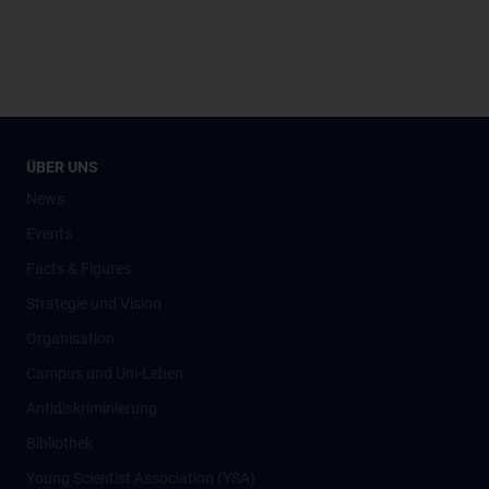
ÜBER UNS
News
Events
Facts & Figures
Strategie und Vision
Organisation
Campus und Uni-Leben
Antidiskriminierung
Bibliothek
Young Scientist Association (YSA)