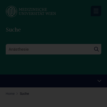
Skip
to
main
content
Suche
Home
Suche