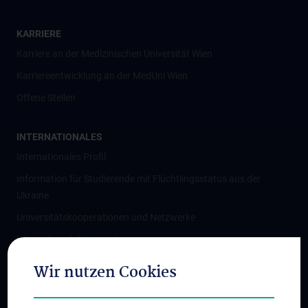
KARRIERE
Karriere an der Medizinischen Universität Wien
Karriereentwicklung an der MedUni Wien
Offene Stellen
INTERNATIONALES
Internationales Profil
Information für Studierende mit Flüchtlingsstatus aus der
Ukraine
Universitätskooperationen und Netzwerke
Internationale Kooperationen
Adjunct Professorships
Wir nutzen Cookies
Student & Staff Exchange
Das KPJ der MedUni Wien