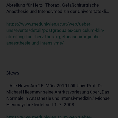
Abteilung für Herz-, Thorax-, Gefäßchirurgische
Anästhesie und Intensivmedizin der Universitätskli...
https://www.meduniwien.ac.at/web/ueber-
uns/events/detail/postgraduales-curriculum-klin-
abteilung-fuer-herz-thorax-gefaesschirurgische-
anaesthesie-und-intensivme/
News
...Alle News Am 25. März 2010 hält Univ. Prof. Dr.
Michael Hiesmayr seine Antrittsvorlesung über „Das
Normale in Anästhesie und Intensivmedizin.“ Michael
Hiesmayr bekleidet seit 1. 7. 2008...
https://www.meduniwien.ac.at/web/ueber-