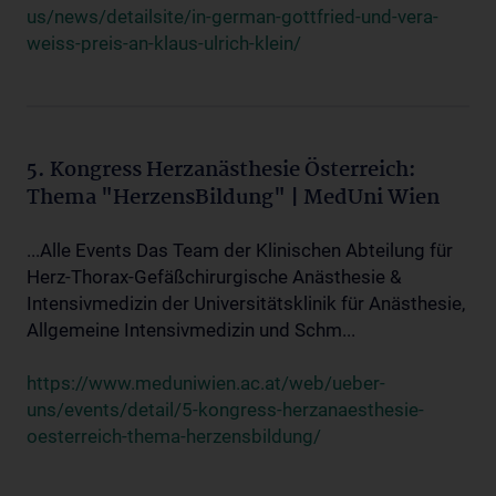
us/news/detailsite/in-german-gottfried-und-vera-
weiss-preis-an-klaus-ulrich-klein/
5. Kongress Herzanästhesie Österreich:
Thema "HerzensBildung" | MedUni Wien
...Alle Events Das Team der Klinischen Abteilung für
Herz-Thorax-Gefäßchirurgische Anästhesie &
Intensivmedizin der Universitätsklinik für Anästhesie,
Allgemeine Intensivmedizin und Schm...
https://www.meduniwien.ac.at/web/ueber-
uns/events/detail/5-kongress-herzanaesthesie-
oesterreich-thema-herzensbildung/