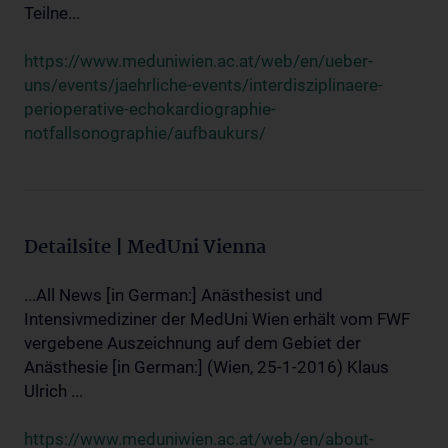
Teilne...
https://www.meduniwien.ac.at/web/en/ueber-
uns/events/jaehrliche-events/interdisziplinaere-
perioperative-echokardiographie-
notfallsonographie/aufbaukurs/
Detailsite | MedUni Vienna
...All News [in German:] Anästhesist und
Intensivmediziner der MedUni Wien erhält vom FWF
vergebene Auszeichnung auf dem Gebiet der
Anästhesie [in German:] (Wien, 25-1-2016) Klaus
Ulrich ...
https://www.meduniwien.ac.at/web/en/about-