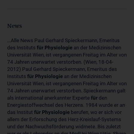
News
...Alle News Paul Gerhard Spieckermann, Emeritus
des Instituts
für
Physiologie
an der Medizinischen
Universität Wien, ist vergangenen Freitag im Alter von
74 Jahren unerwartet verstorben. (Wien, 18-04-
2012) Paul Gerhard Spieckermann, Emeritus des
Instituts
für
Physiologie
an der Medizinischen
Universität Wien, ist vergangenen Freitag im Alter von
74 Jahren unerwartet verstorben. Spieckermann galt
als international anerkannter Experte
für
den
Energiestoffwechsel des Herzens. 1984 wurde er an
das Institut
für
Physiologie
berufen, wo er sich vor
allem der Erforschung des Herz-Kreislauf-Systems
und der Nachwuchsförderung widmete. Bis zuletzt
war er als Lehrender an der MedUni Wien tätig. Share