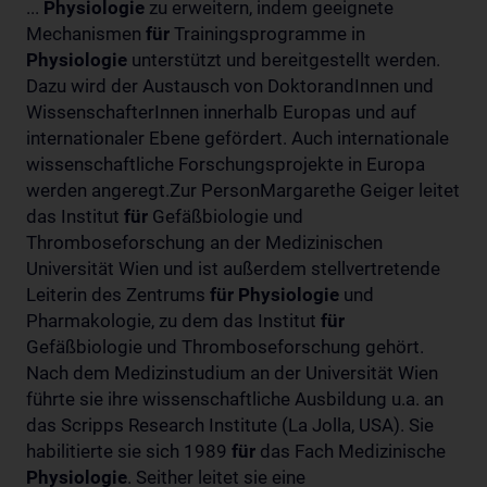
...
Physiologie
zu erweitern, indem geeignete
Mechanismen
für
Trainingsprogramme in
Physiologie
unterstützt und bereitgestellt werden.
Dazu wird der Austausch von DoktorandInnen und
WissenschafterInnen innerhalb Europas und auf
internationaler Ebene gefördert. Auch internationale
wissenschaftliche Forschungsprojekte in Europa
werden angeregt.Zur PersonMargarethe Geiger leitet
das Institut
für
Gefäßbiologie und
Thromboseforschung an der Medizinischen
Universität Wien und ist außerdem stellvertretende
Leiterin des Zentrums
für
Physiologie
und
Pharmakologie, zu dem das Institut
für
Gefäßbiologie und Thromboseforschung gehört.
Nach dem Medizinstudium an der Universität Wien
führte sie ihre wissenschaftliche Ausbildung u.a. an
das Scripps Research Institute (La Jolla, USA). Sie
habilitierte sie sich 1989
für
das Fach Medizinische
Physiologie
. Seither leitet sie eine