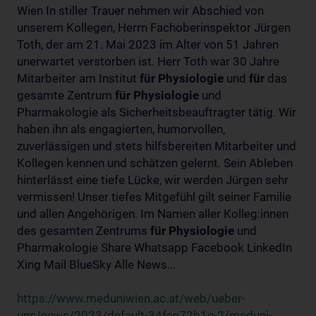
Wien In stiller Trauer nehmen wir Abschied von
unserem Kollegen, Herrn Fachoberinspektor Jürgen
Toth, der am 21. Mai 2023 im Alter von 51 Jahren
unerwartet verstorben ist. Herr Toth war 30 Jahre
Mitarbeiter am Institut
für
Physiologie
und
für
das
gesamte Zentrum
für
Physiologie
und
Pharmakologie als Sicherheitsbeauftragter tätig. Wir
haben ihn als engagierten, humorvollen,
zuverlässigen und stets hilfsbereiten Mitarbeiter und
Kollegen kennen und schätzen gelernt. Sein Ableben
hinterlässt eine tiefe Lücke, wir werden Jürgen sehr
vermissen! Unser tiefes Mitgefühl gilt seiner Familie
und allen Angehörigen. Im Namen aller Kolleg:innen
des gesamten Zentrums
für
Physiologie
und
Pharmakologie Share Whatsapp Facebook LinkedIn
Xing Mail BlueSky Alle News...
https://www.meduniwien.ac.at/web/ueber-
uns/news/2023/default-34fee72b1e-2/meduni-