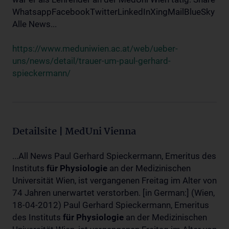
WhatsappFacebookTwitterLinkedInXingMailBlueSky
Alle News...
https://www.meduniwien.ac.at/web/ueber-
uns/news/detail/trauer-um-paul-gerhard-
spieckermann/
Detailsite | MedUni Vienna
...All News Paul Gerhard Spieckermann, Emeritus des
Instituts
für
Physiologie
an der Medizinischen
Universität Wien, ist vergangenen Freitag im Alter von
74 Jahren unerwartet verstorben. [in German:] (Wien,
18-04-2012) Paul Gerhard Spieckermann, Emeritus
des Instituts
für
Physiologie
an der Medizinischen