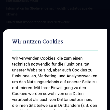
Internationales Profil
Information für Studierende mit Flüchtlingsstatus aus der
Ukraine
Universitätskooperationen und Netzwerke
Internationale Kooperationen
Adjunct Professorships
Wir nutzen Cookies
Student & Staff Exchange
Das KPJ der MedUni Wien
Wir verwenden Cookies, die zum einen
Graduiertentraining
technisch notwendig für die Funktionalität
Dual Career
unserer Website sind, aber auch Cookies zu
funktionellen, Marketing- und Analysezwecken
Trusted Reseach - Research Security - Foreign Interference
um das Nutzungserlebnis auf unserer Seite zu
UNESCO Lehrstuhl für Bioethik
optimieren. Mit Ihrer Einwilligung zu den
MUVI
Cookies werden sowohl von uns Daten
verarbeitet als auch von Drittanbieter:innen,
die ihren Sitz teilweise in Drittländern (z.B. den