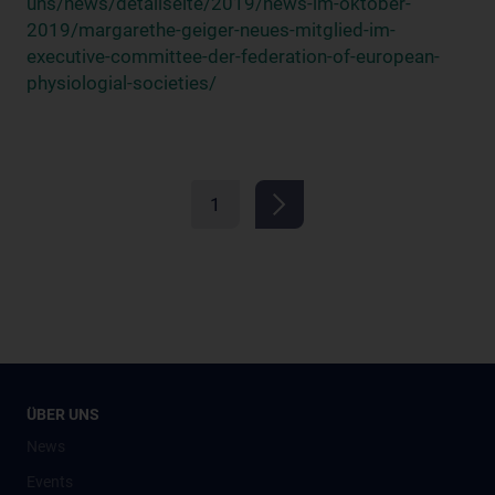
uns/news/detailseite/2019/news-im-oktober-
2019/margarethe-geiger-neues-mitglied-im-
executive-committee-der-federation-of-european-
physiologial-societies/
1
ÜBER UNS
News
Events