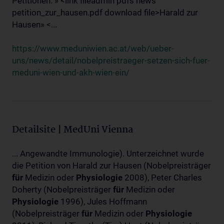
Petitionen: » <link fileadmin pdfs news
petition_zur_hausen.pdf download file>Harald zur
Hausen» <...
https://www.meduniwien.ac.at/web/ueber-
uns/news/detail/nobelpreistraeger-setzen-sich-fuer-
meduni-wien-und-akh-wien-ein/
Detailsite | MedUni Vienna
... Angewandte Immunologie). Unterzeichnet wurde
die Petition von Harald zur Hausen (Nobelpreisträger
für
Medizin oder
Physiologie
2008), Peter Charles
Doherty (Nobelpreisträger
für
Medizin oder
Physiologie
1996), Jules Hoffmann
(Nobelpreisträger
für
Medizin oder
Physiologie