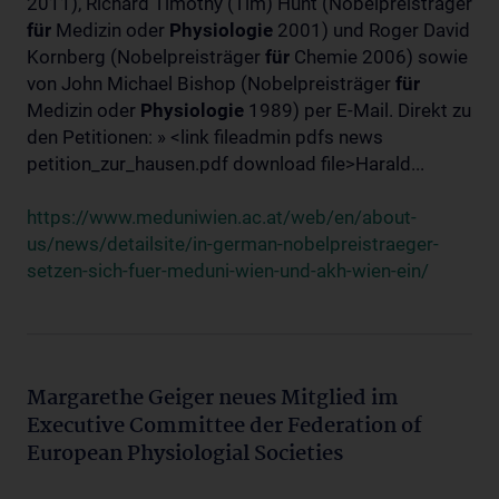
2011), Richard Timothy (Tim) Hunt (Nobelpreisträger
für
Medizin oder
Physiologie
2001) und Roger David
Kornberg (Nobelpreisträger
für
Chemie 2006) sowie
von John Michael Bishop (Nobelpreisträger
für
Medizin oder
Physiologie
1989) per E-Mail. Direkt zu
den Petitionen: » <link fileadmin pdfs news
petition_zur_hausen.pdf download file>Harald...
https://www.meduniwien.ac.at/web/en/about-
us/news/detailsite/in-german-nobelpreistraeger-
setzen-sich-fuer-meduni-wien-und-akh-wien-ein/
Margarethe Geiger neues Mitglied im
Executive Committee der Federation of
European Physiologial Societies