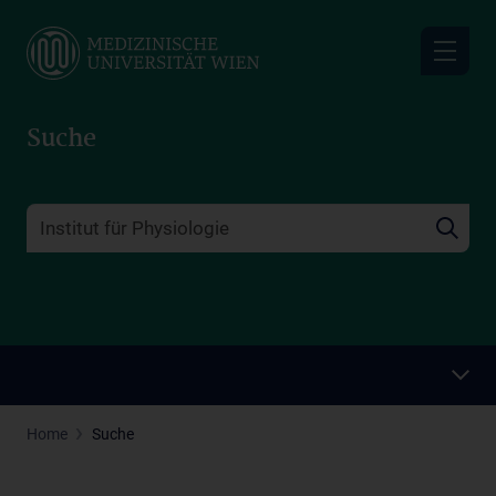
Skip
to
main
content
Suche
Home
Suche