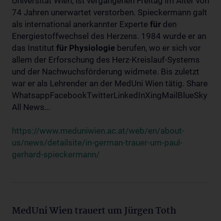
Universität Wien, ist vergangenen Freitag im Alter von
74 Jahren unerwartet verstorben. Spieckermann galt
als international anerkannter Experte
für
den
Energiestoffwechsel des Herzens. 1984 wurde er an
das Institut
für
Physiologie
berufen, wo er sich vor
allem der Erforschung des Herz-Kreislauf-Systems
und der Nachwuchsförderung widmete. Bis zuletzt
war er als Lehrender an der MedUni Wien tätig. Share
WhatsappFacebookTwitterLinkedInXingMailBlueSky
All News...
https://www.meduniwien.ac.at/web/en/about-
us/news/detailsite/in-german-trauer-um-paul-
gerhard-spieckermann/
MedUni Wien trauert um Jürgen Toth