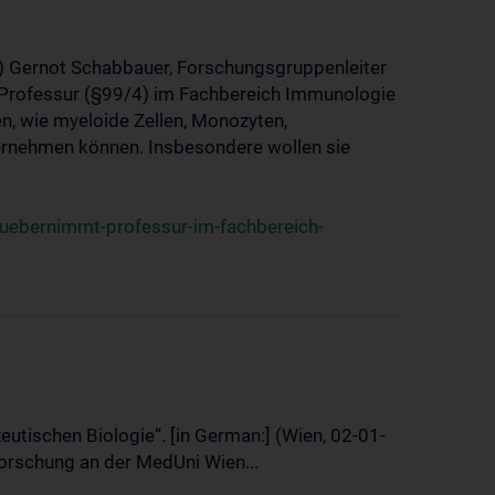
23) Gernot Schabbauer, Forschungsgruppenleiter
 Professur (§99/4) im Fachbereich Immunologie
, wie myeloide Zellen, Monozyten,
ernehmen können. Insbesondere wollen sie
ebernimmt-professur-im-fachbereich-
utischen Biologie“. [in German:] (Wien, 02-01-
rschung an der MedUni Wien...