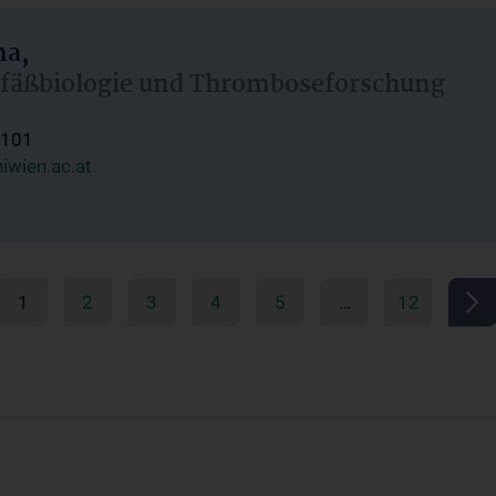
ma,
Gefäßbiologie und Thromboseforschung
1101
wien.ac.at
1
2
3
4
5
…
12