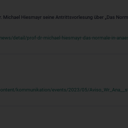
Dr. Michael Hiesmayr seine Antrittsvorlesung über „Das Norm
ews/detail/prof-dr-michael-hiesmayr-das-normale-in-anaes
/content/kommunikation/events/2023/05/Aviso_Wr_Ana__st