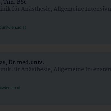
, Tim, BSc
linik für Anästhesie, Allgemeine Intensi
uniwien.ac.at
as, Dr.med.univ.
linik für Anästhesie, Allgemeine Intensi
wien.ac.at