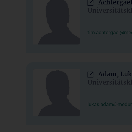
Achtergael
Universitätsk
tim.achtergael@med
Adam, Luk
Universitätsk
lukas.adam@meduni