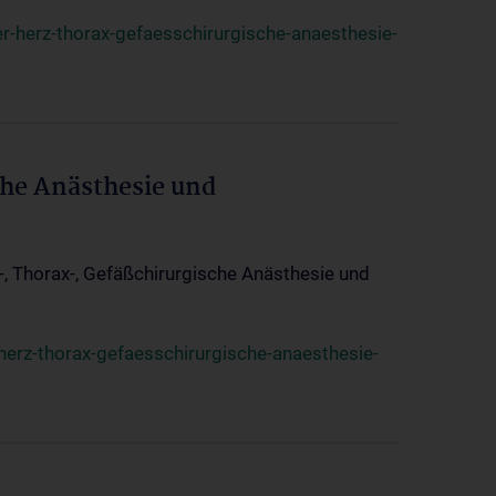
r-herz-thorax-gefaesschirurgische-anaesthesie-
che Anästhesie und
z-, Thorax-, Gefäßchirurgische Anästhesie und
herz-thorax-gefaesschirurgische-anaesthesie-