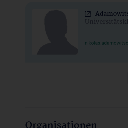
Adamowits
Universitätsk
nikolas.adamowits
Organisationen