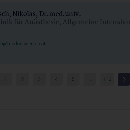
ch, Nikolas, Dr.med.univ.
linik für Anästhesie, Allgemeine Intensi
ch@meduniwien.ac.at
1
2
3
4
5
…
116