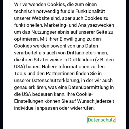
Wir verwenden Cookies, die zum einen
Graduiertentraining
technisch notwendig für die Funktionalität
Dual Career
unserer Website sind, aber auch Cookies zu
funktionellen, Marketing- und Analysezwecken
Trusted Reseach - Research Security - Foreign Interference
um das Nutzungserlebnis auf unserer Seite zu
UNESCO Lehrstuhl für Bioethik
optimieren. Mit Ihrer Einwilligung zu den
MUVI
Cookies werden sowohl von uns Daten
verarbeitet als auch von Drittanbieter:innen,
die ihren Sitz teilweise in Drittländern (z.B. den
USA) haben. Nähere Informationen zu den
Folgen Sie uns auf
Tools und den Partner:innen finden Sie in
unserer Datenschutzerklärung, in der wir auch
genau erklären, was eine Datenübermittlung in
die USA bedeuten kann. Ihre Cookie-
Einstellungen können Sie auf Wunsch jederzeit
individuell anpassen oder widerrufen.
PRESSE
JOBS
Datenschutz
MEDUNI SHOP