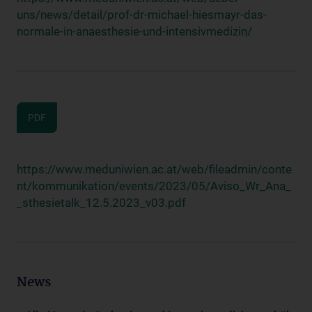
uns/news/detail/prof-dr-michael-hiesmayr-das-
normale-in-anaesthesie-und-intensivmedizin/
PDF
https://www.meduniwien.ac.at/web/fileadmin/conte
nt/kommunikation/events/2023/05/Aviso_Wr_Ana_
_sthesietalk_12.5.2023_v03.pdf
News