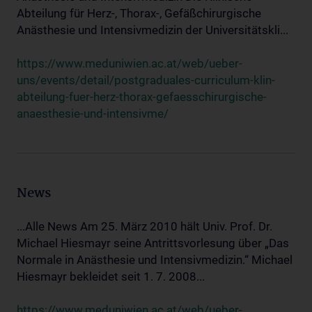
Abteilung für Herz-, Thorax-, Gefäßchirurgische
Anästhesie und Intensivmedizin der Universitätskli...
https://www.meduniwien.ac.at/web/ueber-
uns/events/detail/postgraduales-curriculum-klin-
abteilung-fuer-herz-thorax-gefaesschirurgische-
anaesthesie-und-intensivme/
News
...Alle News Am 25. März 2010 hält Univ. Prof. Dr.
Michael Hiesmayr seine Antrittsvorlesung über „Das
Normale in Anästhesie und Intensivmedizin.“ Michael
Hiesmayr bekleidet seit 1. 7. 2008...
https://www.meduniwien.ac.at/web/ueber-