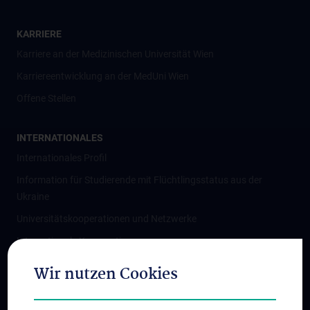
KARRIERE
Karriere an der Medizinischen Universität Wien
Karriereentwicklung an der MedUni Wien
Offene Stellen
INTERNATIONALES
Internationales Profil
Information für Studierende mit Flüchtlingsstatus aus der
Ukraine
Universitätskooperationen und Netzwerke
Internationale Kooperationen
Adjunct Professorships
Wir nutzen Cookies
Student & Staff Exchange
Das KPJ der MedUni Wien