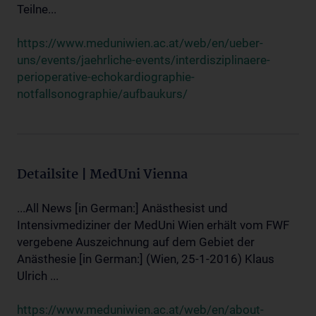
Teilne...
https://www.meduniwien.ac.at/web/en/ueber-
uns/events/jaehrliche-events/interdisziplinaere-
perioperative-echokardiographie-
notfallsonographie/aufbaukurs/
Detailsite | MedUni Vienna
...All News [in German:] Anästhesist und
Intensivmediziner der MedUni Wien erhält vom FWF
vergebene Auszeichnung auf dem Gebiet der
Anästhesie [in German:] (Wien, 25-1-2016) Klaus
Ulrich ...
https://www.meduniwien.ac.at/web/en/about-