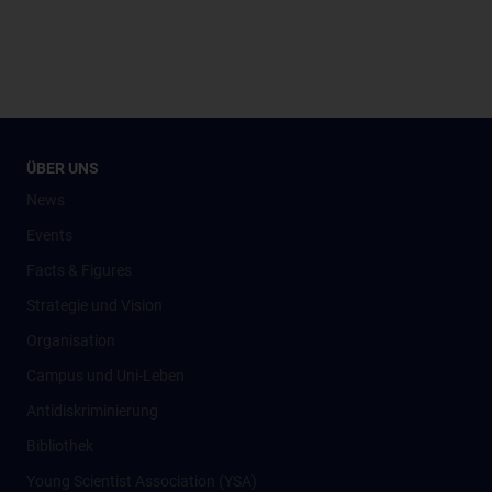
ÜBER UNS
News
Events
Facts & Figures
Strategie und Vision
Organisation
Campus und Uni-Leben
Antidiskriminierung
Bibliothek
Young Scientist Association (YSA)