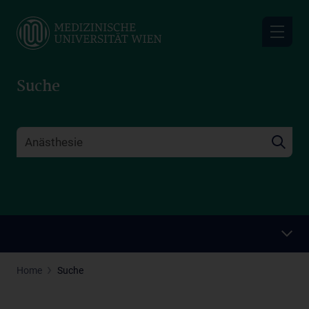
Skip
to
main
content
Suche
Home
Suche