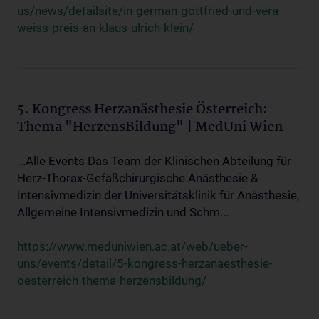
us/news/detailsite/in-german-gottfried-und-vera-
weiss-preis-an-klaus-ulrich-klein/
5. Kongress Herzanästhesie Österreich:
Thema "HerzensBildung" | MedUni Wien
...Alle Events Das Team der Klinischen Abteilung für
Herz-Thorax-Gefäßchirurgische Anästhesie &
Intensivmedizin der Universitätsklinik für Anästhesie,
Allgemeine Intensivmedizin und Schm...
https://www.meduniwien.ac.at/web/ueber-
uns/events/detail/5-kongress-herzanaesthesie-
oesterreich-thema-herzensbildung/