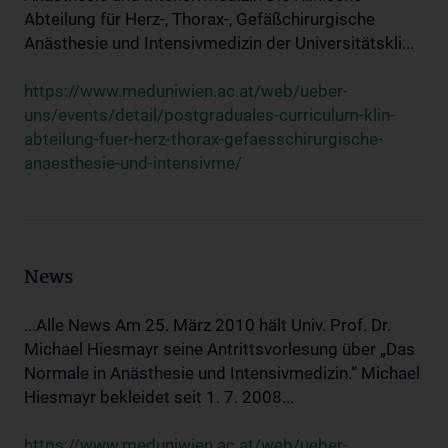
Abteilung für Herz-, Thorax-, Gefäßchirurgische
Anästhesie und Intensivmedizin der Universitätskli...
https://www.meduniwien.ac.at/web/ueber-
uns/events/detail/postgraduales-curriculum-klin-
abteilung-fuer-herz-thorax-gefaesschirurgische-
anaesthesie-und-intensivme/
News
...Alle News Am 25. März 2010 hält Univ. Prof. Dr.
Michael Hiesmayr seine Antrittsvorlesung über „Das
Normale in Anästhesie und Intensivmedizin.“ Michael
Hiesmayr bekleidet seit 1. 7. 2008...
https://www.meduniwien.ac.at/web/ueber-