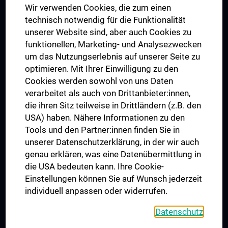
Wir verwenden Cookies, die zum einen
Graduiertentraining
technisch notwendig für die Funktionalität
Dual Career
unserer Website sind, aber auch Cookies zu
funktionellen, Marketing- und Analysezwecken
Trusted Reseach - Research Security - Foreign Interference
um das Nutzungserlebnis auf unserer Seite zu
UNESCO Lehrstuhl für Bioethik
optimieren. Mit Ihrer Einwilligung zu den
MUVI
Cookies werden sowohl von uns Daten
verarbeitet als auch von Drittanbieter:innen,
die ihren Sitz teilweise in Drittländern (z.B. den
USA) haben. Nähere Informationen zu den
Folgen Sie uns auf
Tools und den Partner:innen finden Sie in
unserer Datenschutzerklärung, in der wir auch
genau erklären, was eine Datenübermittlung in
die USA bedeuten kann. Ihre Cookie-
Einstellungen können Sie auf Wunsch jederzeit
individuell anpassen oder widerrufen.
PRESSE
JOBS
Datenschutz
MEDUNI SHOP