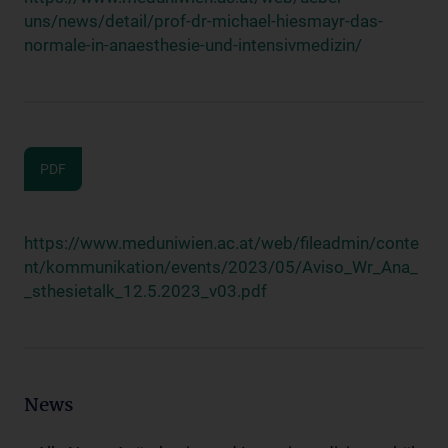
uns/news/detail/prof-dr-michael-hiesmayr-das-
normale-in-anaesthesie-und-intensivmedizin/
PDF
https://www.meduniwien.ac.at/web/fileadmin/conte
nt/kommunikation/events/2023/05/Aviso_Wr_Ana_
_sthesietalk_12.5.2023_v03.pdf
News