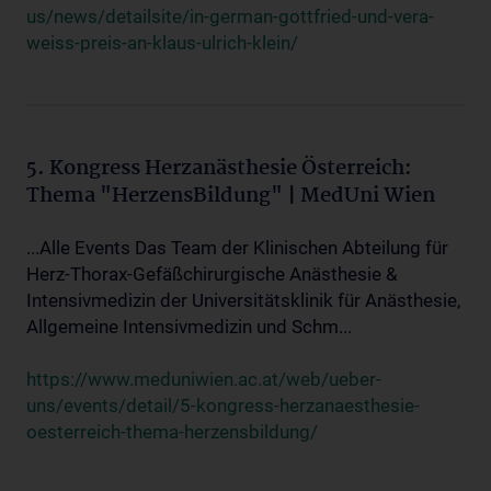
us/news/detailsite/in-german-gottfried-und-vera-
weiss-preis-an-klaus-ulrich-klein/
5. Kongress Herzanästhesie Österreich:
Thema "HerzensBildung" | MedUni Wien
...Alle Events Das Team der Klinischen Abteilung für
Herz-Thorax-Gefäßchirurgische Anästhesie &
Intensivmedizin der Universitätsklinik für Anästhesie,
Allgemeine Intensivmedizin und Schm...
https://www.meduniwien.ac.at/web/ueber-
uns/events/detail/5-kongress-herzanaesthesie-
oesterreich-thema-herzensbildung/