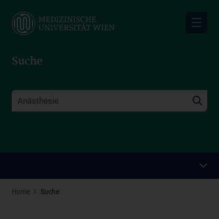
Skip
to
main
content
Suche
Home
Suche