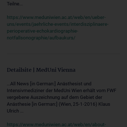
Teilne...
https://www.meduniwien.ac.at/web/en/ueber-
uns/events/jaehrliche-events/interdisziplinaere-
perioperative-echokardiographie-
notfallsonographie/aufbaukurs/
Detailsite | MedUni Vienna
...All News [in German:] Anästhesist und
Intensivmediziner der MedUni Wien erhält vom FWF
vergebene Auszeichnung auf dem Gebiet der
Anästhesie [in German:] (Wien, 25-1-2016) Klaus
Ulrich ...
https://www.meduniwien.ac.at/web/en/about-