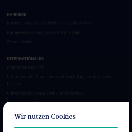
KARRIERE
Karriere an der Medizinischen Universität Wien
Karriereentwicklung an der MedUni Wien
Offene Stellen
INTERNATIONALES
Internationales Profil
Information für Studierende mit Flüchtlingsstatus aus der
Ukraine
Universitätskooperationen und Netzwerke
Internationale Kooperationen
Adjunct Professorships
Wir nutzen Cookies
Student & Staff Exchange
Das KPJ der MedUni Wien