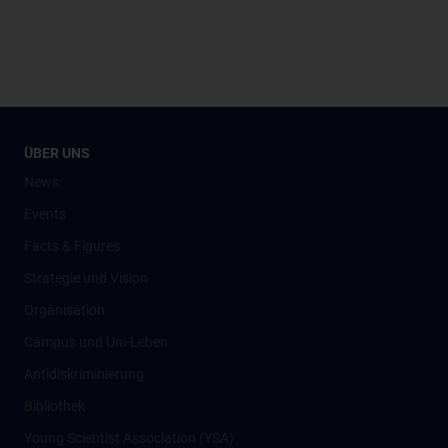
ÜBER UNS
News
Events
Facts & Figures
Strategie und Vision
Organisation
Campus und Uni-Leben
Antidiskriminierung
Bibliothek
Young Scientist Association (YSA)