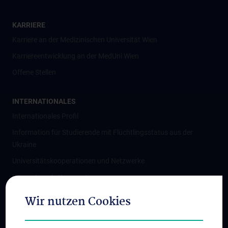
KARRIERE
Karriere an der Medizinischen Universität Wien
Karriereentwicklung an der MedUni Wien
Offene Stellen
INTERNATIONALES
Internationales Profil
Information für Studierende mit Flüchtlingsstatus aus der
Ukraine
Universitätskooperationen und Netzwerke
Internationale Kooperationen
Adjunct Professorships
Wir nutzen Cookies
Student & Staff Exchange
Das KPJ der MedUni Wien