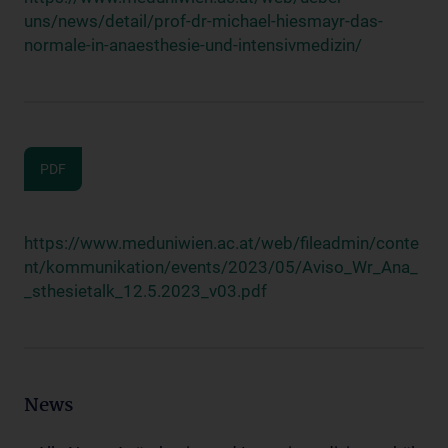
uns/news/detail/prof-dr-michael-hiesmayr-das-
normale-in-anaesthesie-und-intensivmedizin/
PDF
https://www.meduniwien.ac.at/web/fileadmin/conte
nt/kommunikation/events/2023/05/Aviso_Wr_Ana_
_sthesietalk_12.5.2023_v03.pdf
News