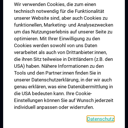
Wir verwenden Cookies, die zum einen
Graduiertentraining
technisch notwendig für die Funktionalität
Dual Career
unserer Website sind, aber auch Cookies zu
funktionellen, Marketing- und Analysezwecken
Trusted Reseach - Research Security - Foreign Interference
um das Nutzungserlebnis auf unserer Seite zu
UNESCO Lehrstuhl für Bioethik
optimieren. Mit Ihrer Einwilligung zu den
MUVI
Cookies werden sowohl von uns Daten
verarbeitet als auch von Drittanbieter:innen,
die ihren Sitz teilweise in Drittländern (z.B. den
USA) haben. Nähere Informationen zu den
Folgen Sie uns auf
Tools und den Partner:innen finden Sie in
unserer Datenschutzerklärung, in der wir auch
genau erklären, was eine Datenübermittlung in
die USA bedeuten kann. Ihre Cookie-
Einstellungen können Sie auf Wunsch jederzeit
individuell anpassen oder widerrufen.
PRESSE
JOBS
Datenschutz
MEDUNI SHOP