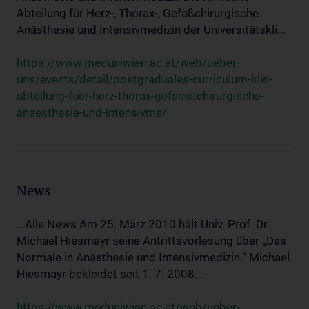
Abteilung für Herz-, Thorax-, Gefäßchirurgische
Anästhesie und Intensivmedizin der Universitätskli...
https://www.meduniwien.ac.at/web/ueber-
uns/events/detail/postgraduales-curriculum-klin-
abteilung-fuer-herz-thorax-gefaesschirurgische-
anaesthesie-und-intensivme/
News
...Alle News Am 25. März 2010 hält Univ. Prof. Dr.
Michael Hiesmayr seine Antrittsvorlesung über „Das
Normale in Anästhesie und Intensivmedizin.“ Michael
Hiesmayr bekleidet seit 1. 7. 2008...
https://www.meduniwien.ac.at/web/ueber-