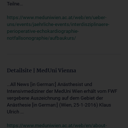
Teilne...
https://www.meduniwien.ac.at/web/en/ueber-
uns/events/jaehrliche-events/interdisziplinaere-
perioperative-echokardiographie-
notfallsonographie/aufbaukurs/
Detailsite | MedUni Vienna
...All News [in German:] Anästhesist und
Intensivmediziner der MedUni Wien erhält vom FWF
vergebene Auszeichnung auf dem Gebiet der
Anästhesie [in German:] (Wien, 25-1-2016) Klaus
Ulrich ...
https://www.meduniwien.ac.at/web/en/about-