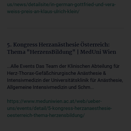
us/news/detailsite/in-german-gottfried-und-vera-
weiss-preis-an-klaus-ulrich-klein/
5. Kongress Herzanästhesie Österreich:
Thema "HerzensBildung" | MedUni Wien
...Alle Events Das Team der Klinischen Abteilung für
Herz-Thorax-Gefäßchirurgische Anästhesie &
Intensivmedizin der Universitätsklinik für Anästhesie,
Allgemeine Intensivmedizin und Schm...
https://www.meduniwien.ac.at/web/ueber-
uns/events/detail/5-kongress-herzanaesthesie-
oesterreich-thema-herzensbildung/