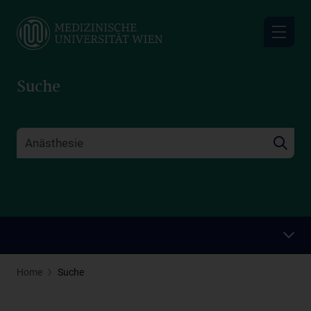
Skip
to
main
content
Suche
Home
Suche