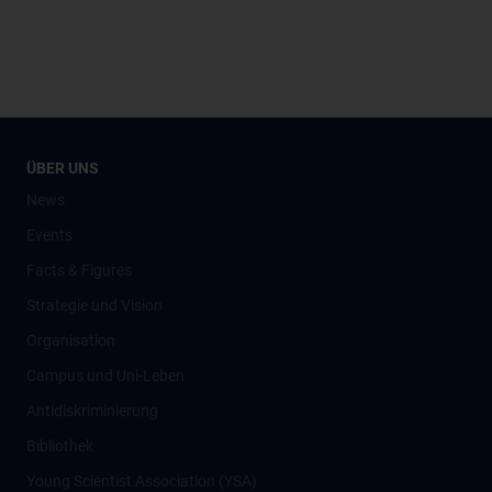
ÜBER UNS
News
Events
Facts & Figures
Strategie und Vision
Organisation
Campus und Uni-Leben
Antidiskriminierung
Bibliothek
Young Scientist Association (YSA)